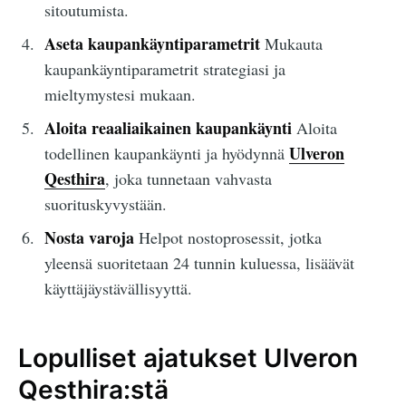
sitoutumista.
Aseta kaupankäyntiparametrit
Mukauta
kaupankäyntiparametrit strategiasi ja
mieltymystesi mukaan.
Aloita reaaliaikainen kaupankäynti
Aloita
Ulveron
todellinen kaupankäynti ja hyödynnä
Qesthira
, joka tunnetaan vahvasta
suorituskyvystään.
Nosta varoja
Helpot nostoprosessit, jotka
yleensä suoritetaan 24 tunnin kuluessa, lisäävät
käyttäjäystävällisyyttä.
Lopulliset ajatukset Ulveron
Qesthira:stä