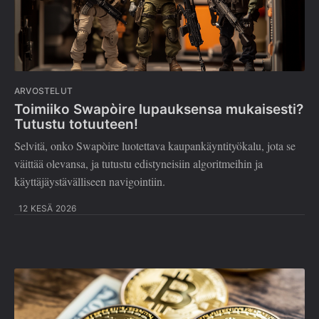
ARVOSTELUT
Toimiiko Swapòire lupauksensa mukaisesti?
Tutustu totuuteen!
Selvitä, onko Swapòire luotettava kaupankäyntityökalu, jota se
väittää olevansa, ja tutustu edistyneisiin algoritmeihin ja
käyttäjäystävälliseen navigointiin.
12 KESÄ 2026