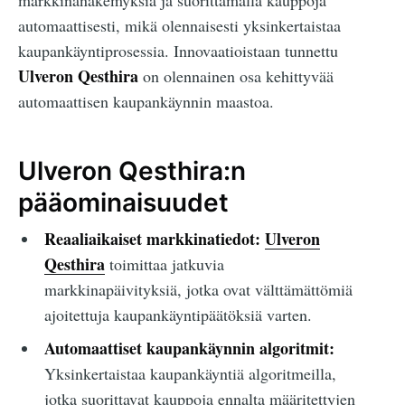
markkinanäkemyksiä ja suorittamalla kauppoja
automaattisesti, mikä olennaisesti yksinkertaistaa
kaupankäyntiprosessia. Innovaatioistaan tunnettu
Ulveron Qesthira
on olennainen osa kehittyvää
automaattisen kaupankäynnin maastoa.
Ulveron Qesthira:n
pääominaisuudet
Reaaliaikaiset markkinatiedot:
Ulveron
Qesthira
toimittaa jatkuvia
markkinapäivityksiä, jotka ovat välttämättömiä
ajoitettuja kaupankäyntipäätöksiä varten.
Automaattiset kaupankäynnin algoritmit:
Yksinkertaistaa kaupankäyntiä algoritmeilla,
jotka suorittavat kauppoja ennalta määritettyjen