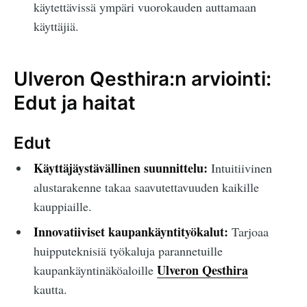
käytettävissä ympäri vuorokauden auttamaan
käyttäjiä.
Ulveron Qesthira:n arviointi:
Edut ja haitat
Edut
Käyttäjäystävällinen suunnittelu:
Intuitiivinen
alustarakenne takaa saavutettavuuden kaikille
kauppiaille.
Innovatiiviset kaupankäyntityökalut:
Tarjoaa
huipputeknisiä työkaluja parannetuille
Ulveron Qesthira
kaupankäyntinäköaloille
kautta.