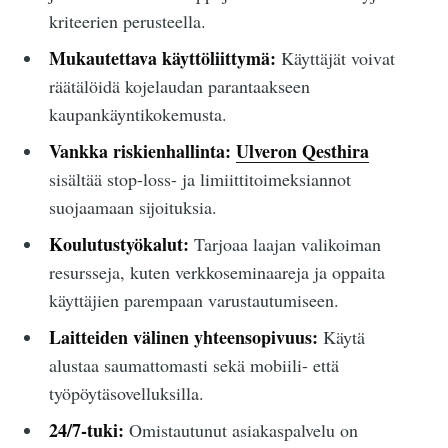
kriteerien perusteella.
Mukautettava käyttöliittymä:
Käyttäjät voivat
räätälöidä kojelaudan parantaakseen
kaupankäyntikokemusta.
Vankka riskienhallinta:
Ulveron Qesthira
sisältää stop-loss- ja limiittitoimeksiannot
suojaamaan sijoituksia.
Koulutustyökalut:
Tarjoaa laajan valikoiman
resursseja, kuten verkkoseminaareja ja oppaita
käyttäjien parempaan varustautumiseen.
Laitteiden välinen yhteensopivuus:
Käytä
alustaa saumattomasti sekä mobiili- että
työpöytäsovelluksilla.
24/7-tuki:
Omistautunut asiakaspalvelu on