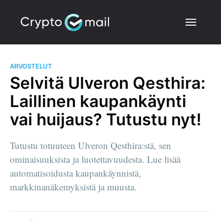
ARVOSTELUT
Selvitä Ulveron Qesthira:
Laillinen kaupankäynti
vai huijaus? Tutustu nyt!
Tutustu totuuteen Ulveron Qesthira:stä, sen
ominaisuuksista ja luotettavuudesta. Lue lisää
automatisoidusta kaupankäynnistä,
markkinanäkemyksistä ja muusta.