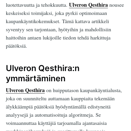
Ulveron Qesthira
luotettavuutta ja tehokkuutta.
nousee
keskeiseksi toimijaksi, joka pyrkii optimoimaan
kaupankäyntikokemukset. Tämä kattava artikkeli
syventyy sen tarjontaan, hyötyihin ja mahdollisiin
haittoihin antaen lukijoille tiedon tehdä harkittuja
päätöksiä.
Ulveron Qesthira:n
ymmärtäminen
Ulveron Qesthira
on huipputason kaupankäyntialusta,
joka on suunniteltu auttamaan kauppiaita tekemään
älykkäämpiä päätöksiä hyödyntämällä edistyneitä
analyysejä ja automatisoituja algoritmeja. Se
voimaannuttaa käyttäjiä tarjoamalla ajantasaisia