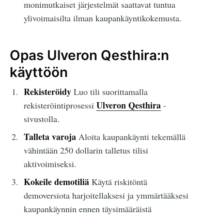
monimutkaiset järjestelmät saattavat tuntua
ylivoimaisilta ilman kaupankäyntikokemusta.
Opas Ulveron Qesthira:n
käyttöön
Rekisteröidy
Luo tili suorittamalla
Ulveron Qesthira
rekisteröintiprosessi
-
sivustolla.
Talleta varoja
Aloita kaupankäynti tekemällä
vähintään 250 dollarin talletus tilisi
aktivoimiseksi.
Kokeile demotiliä
Käytä riskitöntä
demoversiota harjoitellaksesi ja ymmärtääksesi
kaupankäynnin ennen täysimääräistä