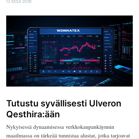
12 KESÄ 2026
Tutustu syvällisesti Ulveron
Qesthira:ään
Nykyisessä dynaamisessa verkkokaupankäynnin
maailmassa on tärkeää tunnistaa alustat, jotka tarjoavat