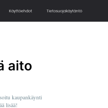
Käyttöehdot
Tietosuojakäytäntö
 aito
isoitu kaupankäynti
ä lisää!