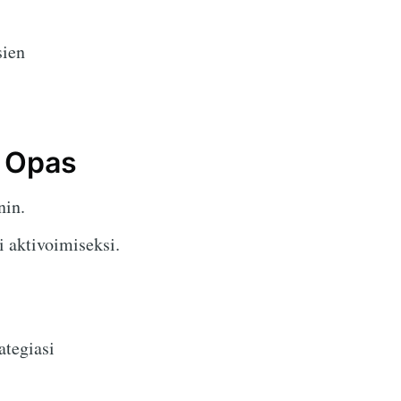
sien
a Opas
nin.
i aktivoimiseksi.
ategiasi