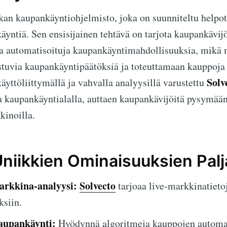
an kaupankäyntiohjelmisto, joka on suunniteltu helpot
yntiä. Sen ensisijainen tehtävä on tarjota kaupankävijö
 automatisoituja kaupankäyntimahdollisuuksia, mikä m
stuvia kaupankäyntipäätöksiä ja toteuttamaan kauppoja
Solv
käyttöliittymällä ja vahvalla analyysillä varustettu
 kaupankäyntialalla, auttaen kaupankävijöitä pysymään
kinoilla.
Uniikkien Ominaisuuksien Pal
arkkina-analyysi:
Solvecto
tarjoaa live-markkinatieto
ksiin.
aupankäynti:
Hyödynnä algoritmeja kauppojen automat