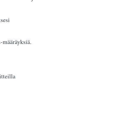
sesi
ss-määräyksiä.
tteilla