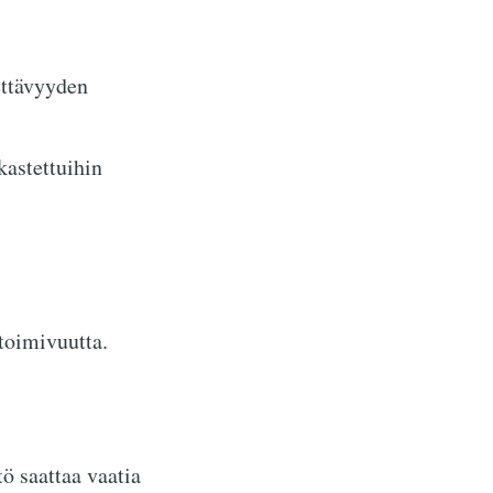
ettävyyden
kastettuihin
 toimivuutta.
ö saattaa vaatia