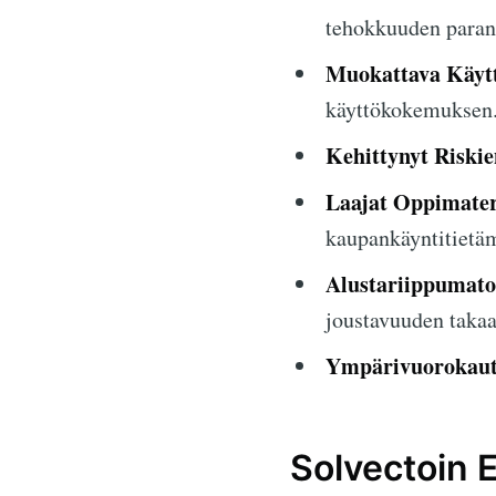
tehokkuuden paran
Muokattava Käytt
käyttökokemuksen
Kehittynyt Riskie
Laajat Oppimater
kaupankäyntitietä
Alustariippumato
joustavuuden taka
Ympärivuorokaut
Solvectoin 