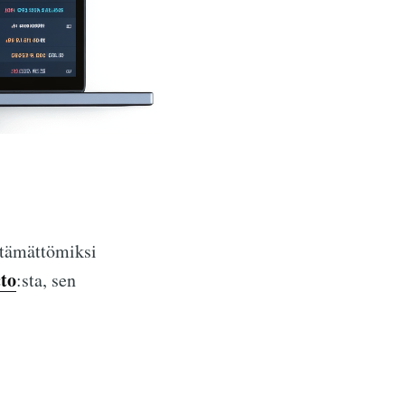
lttämättömiksi
cto
:sta, sen