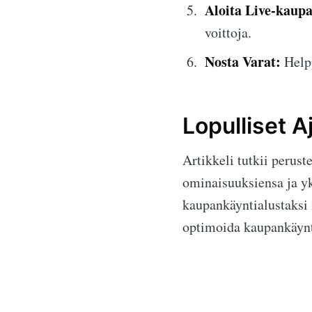
Aloita Live-kaup
voittoja.
Nosta Varat:
Helpp
Lopulliset A
Artikkeli tutkii perust
ominaisuuksiensa ja yk
kaupankäyntialustaksi n
optimoida kaupankäynti