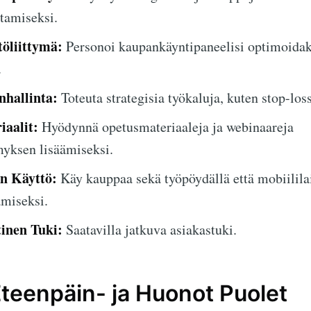
tamiseksi.
öliittymä:
Personoi kaupankäyntipaneelisi optimoidak
.
nhallinta:
Toteuta strategisia työkaluja, kuten stop-lo
iaalit:
Hyödynnä opetusmateriaaleja ja webinaareja
myksen lisäämiseksi.
n Käyttö:
Käy kauppaa sekä työpöydällä että mobiililai
amiseksi.
inen Tuki:
Saatavilla jatkuva asiakastuki.
Eteenpäin- ja Huonot Puolet