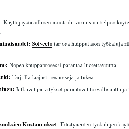
:
Käyttäjäystävällinen muotoilu varmistaa helpon käyt
.
minaisuudet:
Solvecto
tarjoaa huipputason työkaluja ri
no:
Nopea kauppaprosessi parantaa luotettavuutta.
tuki:
Tarjolla laajasti resursseja ja tukea.
minen:
Jatkuvat päivitykset parantavat turvallisuutta ja
uuksien Kustannukset:
Edistyneiden työkalujen käytt