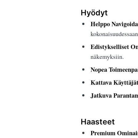
Hyödyt
Helppo Navigoida
kokonaisuudessaan
Edistykselliset O
näkemyksiin.
Nopea Toimeenpa
Kattava Käyttäjä
Jatkuva Paranta
Haasteet
Premium Ominais