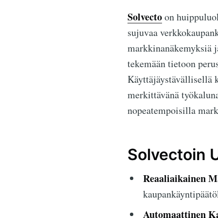
Solvecto
on huippuluok
sujuvaa verkkokaupankä
markkinanäkemyksiä ja
tekemään tietoon peru
Käyttäjäystävällisellä 
merkittävänä työkaluna
nopeatempoisilla mark
Solvectoin 
Reaaliaikainen M
kaupankäyntipäätö
Automaattinen K