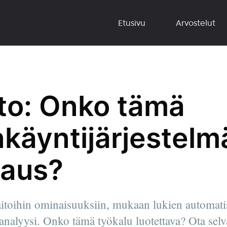
Etusivu
Arvostelut
to: Onko tämä
käyntijärjestelmä
jaus?
aitoihin ominaisuuksiin, mukaan lukien automat
analyysi. Onko tämä työkalu luotettava? Ota selvä