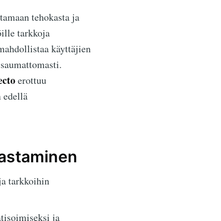
tamaan tehokasta ja
ille tarkkoja
ahdollistaa käyttäjien
 saumattomasti.
ecto
erottuu
 edellä
jastaminen
ja tarkkoihin
isoimiseksi ja