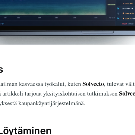
s
Solvecto
ilman kasvaessa työkalut, kuten
, tulevat vä
Solve
 artikkeli tarjoaa yksityiskohtaisen tutkimuksen
yksestä kaupankäyntijärjestelmänä.
 Löytäminen