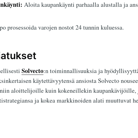
ankäynti:
Aloita kaupankäynti parhaalla alustalla ja ans
o prosessoida varojen nostot 24 tunnin kuluessa.
jatukset
Solvecto
eellisesti
:n toiminnallisuuksia ja hyödyllisyytt
sinkertaisen käytettävyytensä ansiosta Solvecto nousee
iin aloittelijoille kuin kokeneillekin kaupankävijöille,
strategiansa ja kokea markkinoiden alati muuttuvat hei