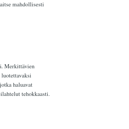
aitse mahdollisesti
ä. Merkittävien
 luotettavaksi
 jotka haluavat
lahtelut tehokkaasti.