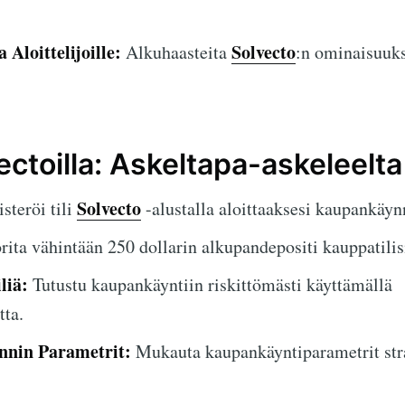
Aloittelijoille:
Solvecto
Alkuhaasteita
:n ominaisuuk
ectoilla: Askeltapa-askeleelt
Solvecto
steröi tili
-alustalla aloittaaksesi kaupankäyn
ita vähintään 250 dollarin alkupandepositi kauppatilis
liä:
Tutustu kaupankäyntiin riskittömästi käyttämällä
tta.
nnin Parametrit:
Mukauta kaupankäyntiparametrit str