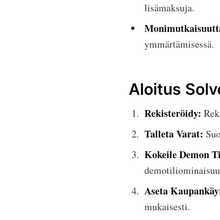
lisämaksuja.
Monimutkaisuutta 
ymmärtämisessä.
Aloitus Solv
Rekisteröidy:
Reki
Talleta Varat:
Suor
Kokeile Demon Ti
demotiliominaisuu
Aseta Kaupankäy
mukaisesti.