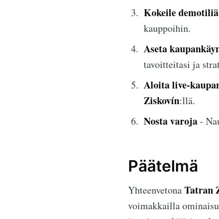
Kokeile demotiliä
kauppoihin.
Aseta kaupankäyn
tavoitteitasi ja stra
Aloita live-kaupa
Ziskovín
:llä.
Nosta varoja
- Nau
Päätelmä
Tatran 
Yhteenvetona
voimakkailla ominaisuu