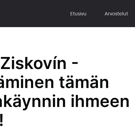
Etusivu
Arvostelut
Ziskovín -
täminen tämän
käynnin ihmeen
!