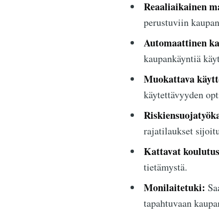
Reaaliaikainen m
perustuviin kaupan
Automaattinen ka
kaupankäyntiä käyt
Muokattava käytt
käytettävyyden op
Riskiensuojatyöka
rajatilaukset sijoi
Kattavat koulutus
tietämystä.
Monilaitetuki:
Saa
tapahtuvaan kaupa