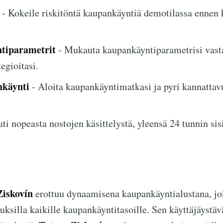
- Kokeile riskitöntä kaupankäyntiä demotilassa ennen ku
tiparametrit
- Mukauta kaupankäyntiparametrisi vas
tegioitasi.
nkäynti
- Aloita kaupankäyntimatkasi ja pyri kannatta
ti nopeasta nostojen käsittelystä, yleensä 24 tunnin sis
Ziskovín
erottuu dynaamisena kaupankäyntialustana, jo
ksilla kaikille kaupankäyntitasoille. Sen käyttäjäystäv