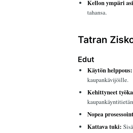
Kellon ympäri as
tahansa.
Tatran Zisko
Edut
Käytön helppous:
kaupankävijöille.
Kehittyneet työka
kaupankäyntitietä
Nopea prosessoint
Kattava tuki:
Sisä