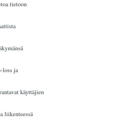
etoa tietoon
attista
anäkymänsä
-loss ja
rantavat käyttäjien
a liikenteessä