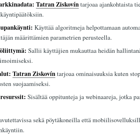
arkkinadata:
Tatran Ziskovín
tarjoaa ajankohtaista ti
käyntipäätöksiin.
upankäynti:
Käyttää algoritmeja helpottamaan automa
täjän määrittämien parametrien perusteella.
öliittymä:
Sallii käyttäjien mukauttaa heidän hallint
timoimiseksi.
lut:
Tatran Ziskovín
tarjoaa ominaisuuksia kuten stop
tusten suojaamiseksi.
resurssit:
Sisältää oppitunteja ja webinaareja, jotka pa
vutettavissa sekä pöytäkoneilla että mobiilisovelluksill
nkäyntiin.