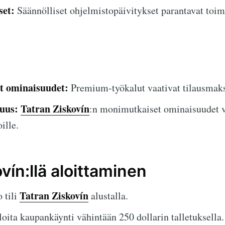
set:
Säännölliset ohjelmistopäivitykset parantavat toimi
et ominaisuudet:
Premium-työkalut vaativat tilausmaks
uus:
Tatran Ziskovín
:n monimutkaiset ominaisuudet vo
oille.
vín:llä aloittaminen
Tatran Ziskovín
 tili
alustalla.
oita kaupankäynti vähintään 250 dollarin talletuksella.