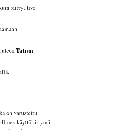
in siirryt live-
taamaan
Tatran
vuuteen
ällä.
ka on varustettu
ällinen käyttöliittymä