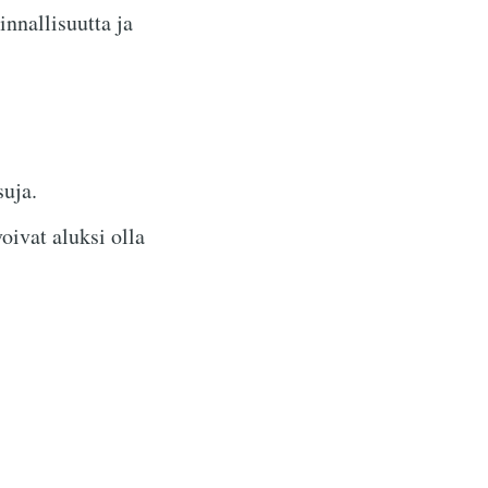
nnallisuutta ja
uja.
ivat aluksi olla