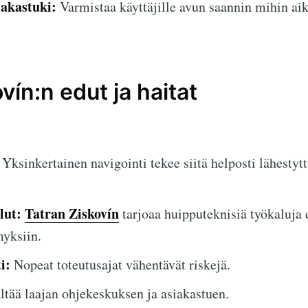
iakastuki:
Varmistaa käyttäjille avun saannin mihin ai
vín:n edut ja haitat
Yksinkertainen navigointi tekee siitä helposti lähestytt
lut:
Tatran Ziskovín
tarjoaa huipputeknisiä työkaluja 
myksiin.
i:
Nopeat toteutusajat vähentävät riskejä.
ltää laajan ohjekeskuksen ja asiakastuen.