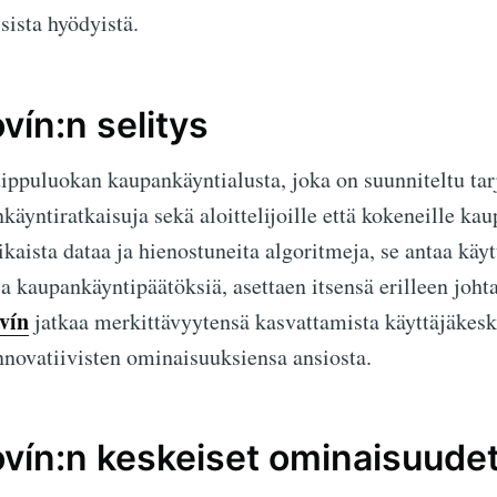
sista hyödyistä.
vín:n selitys
ippuluokan kaupankäyntialusta, joka on suunniteltu ta
äyntiratkaisuja sekä aloittelijoille että kokeneille kaup
kaista dataa ja hienostuneita algoritmeja, se antaa käy
ia kaupankäyntipäätöksiä, asettaen itsensä erilleen joh
vín
jatkaa merkittävyytensä kasvattamista käyttäjäkesk
nnovatiivisten ominaisuuksiensa ansiosta.
ovín:n keskeiset ominaisuude