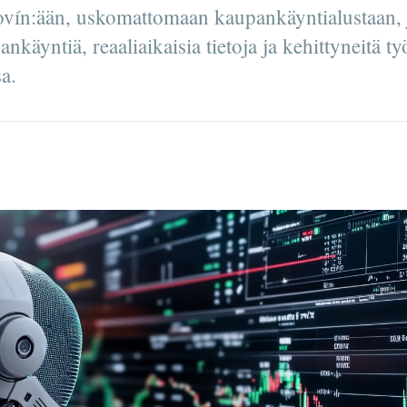
ovín:ään, uskomattomaan kaupankäyntialustaan, 
nkäyntiä, reaaliaikaisia tietoja ja kehittyneitä ty
sa.