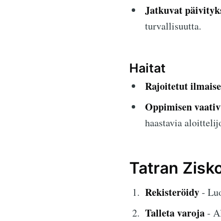
Jatkuvat päivityk
turvallisuutta.
Haitat
Rajoitetut ilmais
Oppimisen vaativ
haastavia aloittelij
Tatran Zisko
Rekisteröidy
- Luo
Talleta varoja
- Al