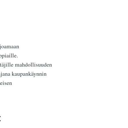
rjoamaan
piaille.
ttäjille mahdollisuuden
tajana kaupankäynnin
eisen
t