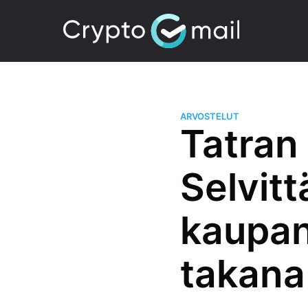
ARVOSTELUT
Tatran 
Selvit
kaupan
takana