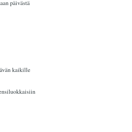
kaan päivästä
ävän kaikille
ensiluokkaisiin