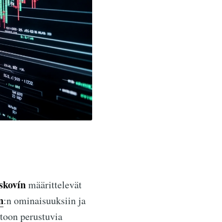
skovín
määrittelevät
n
:n ominaisuuksiin ja
etoon perustuvia