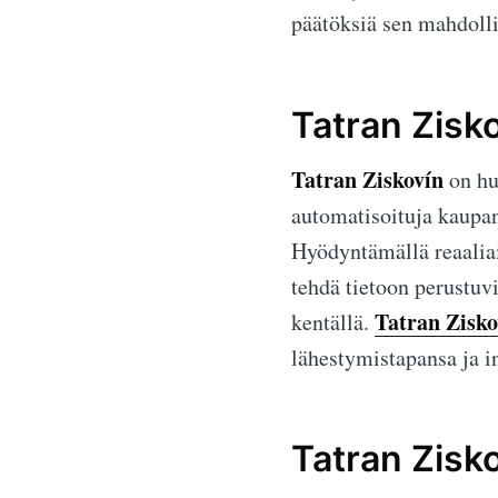
päätöksiä sen mahdolli
Tatran Zisko
Tatran Ziskovín
on hu
automatisoituja kaupank
Hyödyntämällä reaaliai
tehdä tietoon perustuv
Tatran Zisko
kentällä.
lähestymistapansa ja i
Tatran Zisk