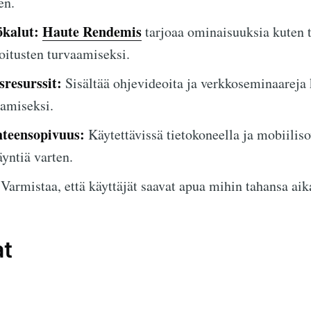
en.
ökalut:
Haute Rendemis
tarjoaa ominaisuuksia kuten t
ijoitusten turvaamiseksi.
resurssit:
Sisältää ohjevideoita ja verkkoseminaareja 
amiseksi.
hteensopivuus:
Käytettävissä tietokoneella ja mobiiliso
yntiä varten.
Varmistaa, että käyttäjät saavat apua mihin tahansa aik
at