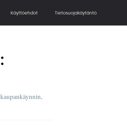
Käyttöehdot
Tietosuojakäytäntö
:
n kaupankäynnin,