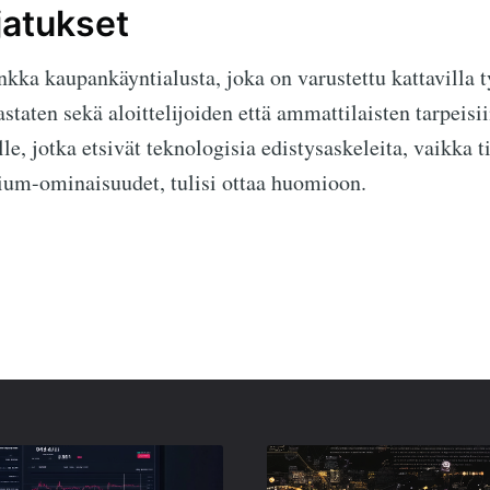
jatukset
ka kaupankäyntialusta, joka on varustettu kattavilla ty
astaten sekä aloittelijoiden että ammattilaisten tarpeisi
e, jotka etsivät teknologisia edistysaskeleita, vaikka t
ium-ominaisuudet, tulisi ottaa huomioon.