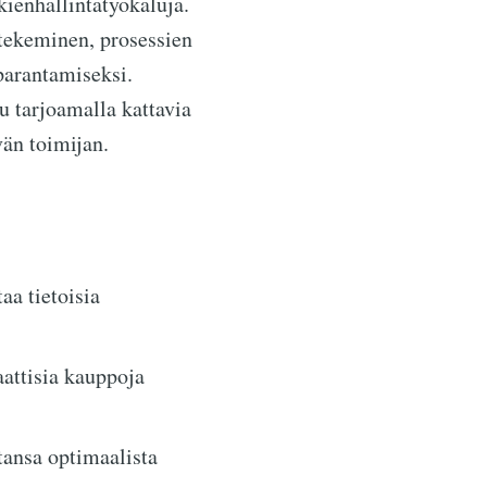
kienhallintatyökaluja.
 tekeminen, prosessien
parantamiseksi.
u tarjoamalla kattavia
än toimijan.
aa tietoisia
attisia kauppoja
tansa optimaalista