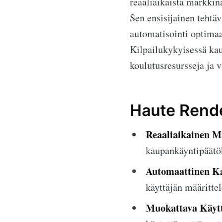
reaaliaikaista markkin
Sen ensisijainen tehtä
automatisointi optima
Kilpailukykyisessä ka
koulutusresursseja ja 
Haute Rende
Reaaliaikainen M
kaupankäyntipäätök
Automaattinen K
käyttäjän määritte
Muokattava Käytt