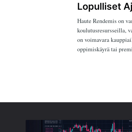
Lopulliset A
Haute Rendemis on vank
koulutusresursseilla, v
on voimavara kauppiaill
oppimiskäyrä tai prem