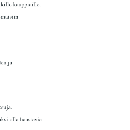
kille kauppiaille.
omaisiin
den ja
suja.
si olla haastavia