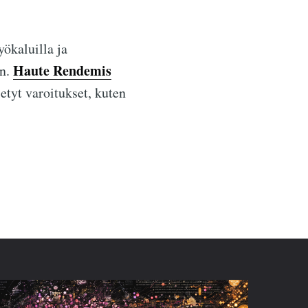
ökaluilla ja
Haute Rendemis
in.
ietyt varoitukset, kuten