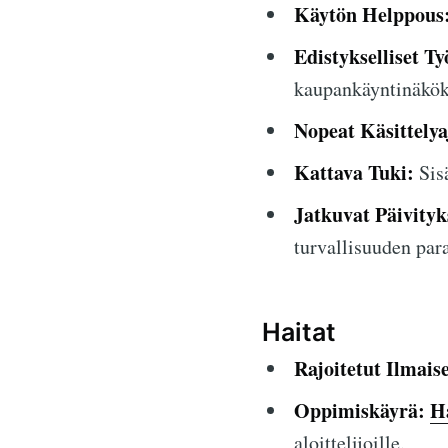
Käytön Helppous
Edistykselliset Ty
kaupankäyntinäkök
Nopeat Käsittelya
Kattava Tuki:
Sisä
Jatkuvat Päivityk
turvallisuuden par
Haitat
Rajoitetut Ilmais
Oppimiskäyrä:
H
aloittelijoille.