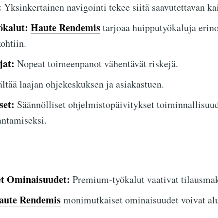
:
Yksinkertainen navigointi tekee siitä saavutettavan kai
ökalut:
Haute Rendemis
tarjoaa huipputyökaluja erin
ohtiin.
jat:
Nopeat toimeenpanot vähentävät riskejä.
ltää laajan ohjekeskuksen ja asiakastuen.
set:
Säännölliset ohjelmistopäivitykset toiminnallisuu
antamiseksi.
et Ominaisuudet:
Premium-työkalut vaativat tilausmak
aute Rendemis
monimutkaiset ominaisuudet voivat aluk