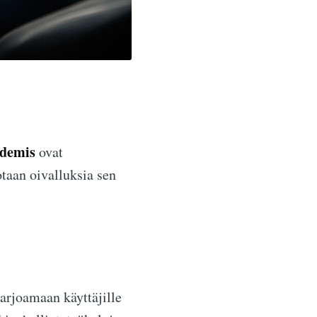
demis
ovat
otaan oivalluksia sen
tarjoamaan käyttäjille