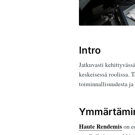
Intro
Jatkuvasti kehittyväss
keskeisessä roolissa. T
toiminnallisuudesta ja 
Ymmärtämin
Haute Rendemis
on ed