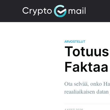
ARVOSTELUT
Totuus
Faktaa 
Ota selvää, onko H
reaaliaikaisen data
4 KESÄ 2026