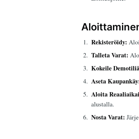
Aloittamin
Rekisteröidy:
Aloi
Talleta Varat:
Aloi
Kokeile Demotiliä
Aseta Kaupankäyn
Aloita Reaaliaik
alustalla.
Nosta Varat:
Järje