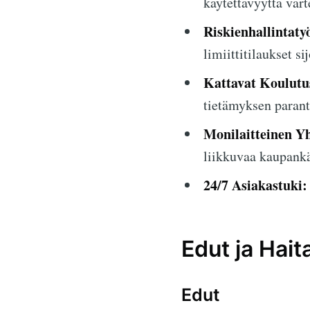
käytettävyyttä vart
Riskienhallintaty
limiittitilaukset s
Kattavat Koulutus
tietämyksen parant
Monilaitteinen Y
liikkuvaa kaupankä
24/7 Asiakastuki:
Edut ja Hait
Edut