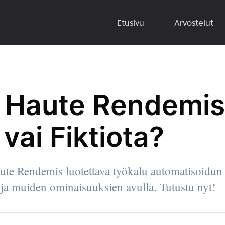
Etusivu
Arvostelut
 Haute Rendemis
vai Fiktiota?
aute Rendemis luotettava työkalu automatisoidu
n ja muiden ominaisuuksien avulla. Tutustu nyt!