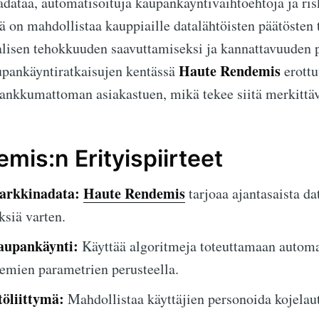
adataa, automatisoituja kaupankäyntivaihtoehtoja ja ris
vä on mahdollistaa kauppiaille datalähtöisten päätösten
alisen tehokkuuden saavuttamiseksi ja kannattavuuden 
Haute Rendemis
upankäyntiratkaisujen kentässä
erottu
vankkumattoman asiakastuen, mikä tekee siitä merkittäv
mis:n Erityispiirteet
arkkinadata:
Haute Rendemis
tarjoaa ajantasaista dat
siä varten.
aupankäynti:
Käyttää algoritmeja toteuttamaan automa
lemien parametrien perusteella.
öliittymä:
Mahdollistaa käyttäjien personoida kojelau