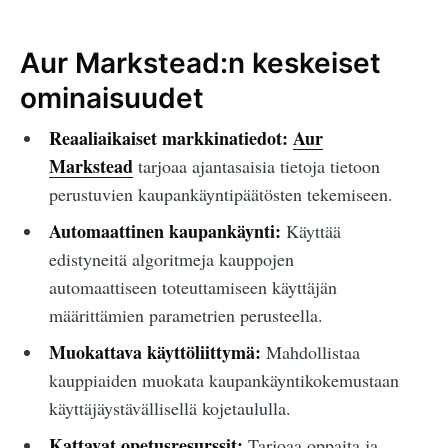
Aur Markstead:n keskeiset
ominaisuudet
Reaaliaikaiset markkinatiedot:
Aur
Markstead
tarjoaa ajantasaisia tietoja tietoon
perustuvien kaupankäyntipäätösten tekemiseen.
Automaattinen kaupankäynti:
Käyttää
edistyneitä algoritmeja kauppojen
automaattiseen toteuttamiseen käyttäjän
määrittämien parametrien perusteella.
Muokattava käyttöliittymä:
Mahdollistaa
kauppiaiden muokata kaupankäyntikokemustaan
käyttäjäystävällisellä kojetaululla.
Kattavat opetusresurssit:
Tarjoaa oppaita ja