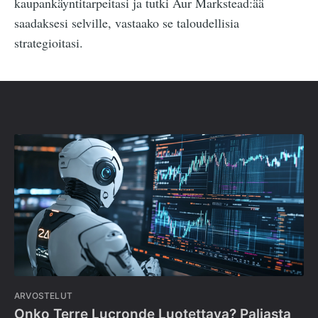
kaupankäyntitarpeitasi ja tutki Aur Markstead:ää
saadaksesi selville, vastaako se taloudellisia
strategioitasi.
ARVOSTELUT
Onko Terre Lucronde Luotettava? Paljasta