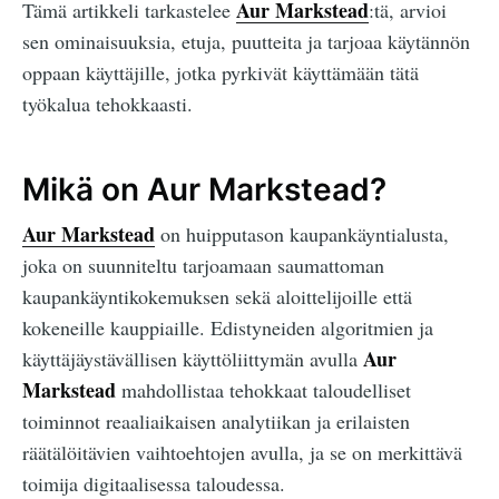
Aur Markstead
Tämä artikkeli tarkastelee
:tä, arvioi
sen ominaisuuksia, etuja, puutteita ja tarjoaa käytännön
oppaan käyttäjille, jotka pyrkivät käyttämään tätä
työkalua tehokkaasti.
Mikä on Aur Markstead?
Aur Markstead
on huipputason kaupankäyntialusta,
joka on suunniteltu tarjoamaan saumattoman
kaupankäyntikokemuksen sekä aloittelijoille että
kokeneille kauppiaille. Edistyneiden algoritmien ja
Aur
käyttäjäystävällisen käyttöliittymän avulla
Markstead
mahdollistaa tehokkaat taloudelliset
toiminnot reaaliaikaisen analytiikan ja erilaisten
räätälöitävien vaihtoehtojen avulla, ja se on merkittävä
toimija digitaalisessa taloudessa.