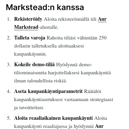
Markstead:n kanssa
Rekisteröidy
Aur
Aloita rekisteröimällä tili
Markstead
-alustalle.
Talleta varoja
Rahoita tiliäsi vähintään 250
dollarin talletuksella aloittaaksesi
kaupankäynnin.
Kokeile demo-tiliä
Hyödynnä demo-
tiliominaisuutta harjoitellaksesi kaupankäyntiä
ilman taloudellista riskiä.
Aseta kaupankäyntiparametrit
Räätälöi
kaupankäyntiasetuksesi vastaamaan strategiaasi
ja tavoitteitasi.
Aloita reaaliaikainen kaupankäynti
Aloita
Aur
kaupankäynti reaaliajassa ja hyödynnä