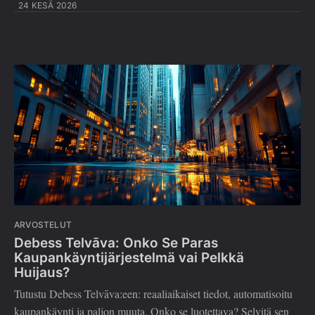
24 KESÄ 2026
ARVOSTELUT
Debess Telvāva: Onko Se Paras
Kaupankäyntijärjestelmä vai Pelkkä
Huijaus?
Tutustu Debess Telvāva:een: reaaliaikaiset tiedot, automatisoitu
kaupankäynti ja paljon muuta. Onko se luotettava? Selvitä sen