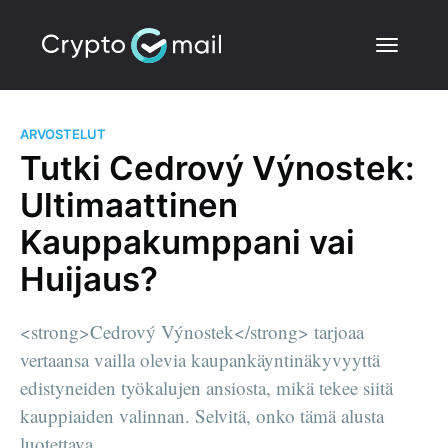
ARVOSTELUT
Tutki Cedrový Výnostek:
Ultimaattinen
Kauppakumppani vai
Huijaus?
<strong>Cedrový Výnostek</strong> tarjoaa
vertaansa vailla olevia kaupankäyntinäkyvyyttä
edistyneiden työkalujen ansiosta, mikä tekee siitä
kauppiaiden valinnan. Selvitä, onko tämä alusta
luotettava.