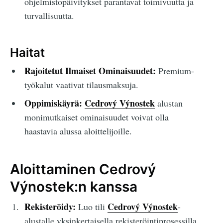
ohjelmistopäivitykset parantavat toimivuutta ja
turvallisuutta.
Haitat
Rajoitetut Ilmaiset Ominaisuudet:
Premium-
työkalut vaativat tilausmaksuja.
Oppimiskäyrä:
Cedrový Výnostek
alustan
monimutkaiset ominaisuudet voivat olla
haastavia alussa aloittelijoille.
Aloittaminen Cedrový
Výnostek:n kanssa
Rekisteröidy:
Cedrový Výnostek
Luo tili
-
alustalle yksinkertaisella rekisteröintiprosessilla.