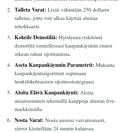
Talleta Varat:
Lisää vähintään 250 dollarin
talletus, jotta voit alkaa käyttää alustaa
tehokkaasti.
Kokeile Demotiliä:
Hyödynnä riskitöntä
demotiliä totutellessasi kaupankäyntiin ennen
oikean rahan sijoittamista.
Aseta Kaupankäynnin Parametrit:
Mukauta
kaupankäyntialgoritmit sopimaan
henkilökohtaiseen sijoitusstrategiaasi.
Aloita Elävä Kaupankäynti:
Aloita
ansaitseminen tekemällä kauppoja alustan live-
markkinoilla.
Nosta Varat:
Nosta ansiosi vaivattomasti,
siirrot käsitellään 24 tunnin kuluessa.