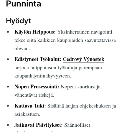
Punninta
Hyödyt
Käytön Helppous:
Yksinkertainen navigointi
tekee siitä kaikkien kauppiaiden saavutettavissa
olevan.
Edistyneet Työkalut:
Cedrový Výnostek
tarjoaa huipputason työkaluja parempaan
kaupankäyntinäkyvyyteen.
Nopea Prosessointi:
Nopeat suoritusajat
vähentävät riskejä.
Kattava Tuki:
Sisältää laajan ohjekeskuksen ja
asiakastuen.
Jatkuvat Päivitykset:
Säännölliset