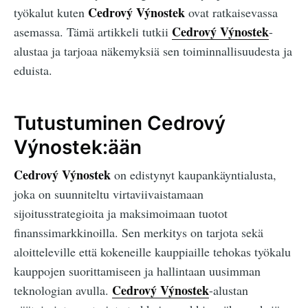
Cedrový Výnostek
työkalut kuten
ovat ratkaisevassa
Cedrový Výnostek
asemassa. Tämä artikkeli tutkii
-
alustaa ja tarjoaa näkemyksiä sen toiminnallisuudesta ja
eduista.
Tutustuminen Cedrový
Výnostek:ään
Cedrový Výnostek
on edistynyt kaupankäyntialusta,
joka on suunniteltu virtaviivaistamaan
sijoitusstrategioita ja maksimoimaan tuotot
finanssimarkkinoilla. Sen merkitys on tarjota sekä
aloitteleville että kokeneille kauppiaille tehokas työkalu
kauppojen suorittamiseen ja hallintaan uusimman
Cedrový Výnostek
teknologian avulla.
-alustan