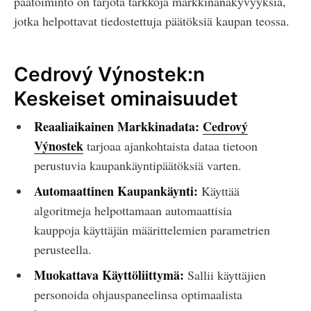
päätoiminto on tarjota tarkkoja markkinanäkyvyyksiä,
jotka helpottavat tiedostettuja päätöksiä kaupan teossa.
Cedrový Výnostek:n
Keskeiset ominaisuudet
Reaaliaikainen Markkinadata:
Cedrový
Výnostek
tarjoaa ajankohtaista dataa tietoon
perustuvia kaupankäyntipäätöksiä varten.
Automaattinen Kaupankäynti:
Käyttää
algoritmeja helpottamaan automaattisia
kauppoja käyttäjän määrittelemien parametrien
perusteella.
Muokattava Käyttöliittymä:
Sallii käyttäjien
personoida ohjauspaneelinsa optimaalista