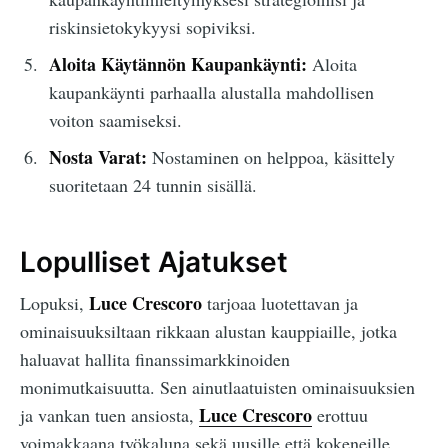
riskinsietokykyysi sopiviksi.
Aloita Käytännön Kaupankäynti:
Aloita
kaupankäynti parhaalla alustalla mahdollisen
voiton saamiseksi.
Nosta Varat:
Nostaminen on helppoa, käsittely
suoritetaan 24 tunnin sisällä.
Lopulliset Ajatukset
Luce Crescoro
Lopuksi,
tarjoaa luotettavan ja
ominaisuuksiltaan rikkaan alustan kauppiaille, jotka
haluavat hallita finanssimarkkinoiden
monimutkaisuutta. Sen ainutlaatuisten ominaisuuksien
Luce Crescoro
ja vankan tuen ansiosta,
erottuu
voimakkaana työkaluna sekä uusille että kokeneille