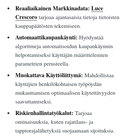
Reaaliaikainen Markkinadata:
Luce
Crescoro
tarjoaa ajantasaisia tietoja tietoisten
kauppapäätösten tekemiseen.
Automaattikaupankäynti:
Hyödyntää
algoritmeja automatisoidun kaupankäynnin
helpottamiseksi käyttäjän määrittelemien
parametrien perusteella.
Muokattava Käyttöliittymä:
Mahdollistaa
käyttäjien henkilökohtaisen työpöydän
mukauttamisen optimaalisen käytettävyyden
saavuttamiseksi.
Riskienhallintatyökalut:
Tarjoaa
ominaisuuksia, kuten rajatilaus- ja
tappiorajalähetyksiä suojaamaan sijoituksia.