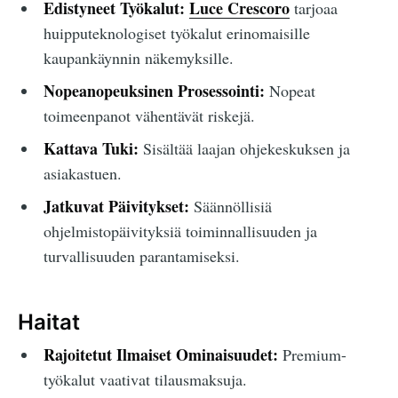
Edistyneet Työkalut:
Luce Crescoro
tarjoaa
huipputeknologiset työkalut erinomaisille
kaupankäynnin näkemyksille.
Nopeanopeuksinen Prosessointi:
Nopeat
toimeenpanot vähentävät riskejä.
Kattava Tuki:
Sisältää laajan ohjekeskuksen ja
asiakastuen.
Jatkuvat Päivitykset:
Säännöllisiä
ohjelmistopäivityksiä toiminnallisuuden ja
turvallisuuden parantamiseksi.
Haitat
Rajoitetut Ilmaiset Ominaisuudet:
Premium-
työkalut vaativat tilausmaksuja.