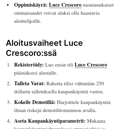
Oppimiskäyrä:
Luce Crescoro
monimutkaiset
ominaisuudet voivat aluksi olla haastavia
aloittelijoille.
Aloitusvaiheet Luce
Crescoro:ssä
Rekisteröidy:
Luce Crescoro
Luo ensin tili
päästäksesi alustalle.
Talleta Varat:
Rahoita tilisi vähintään 250
dollarin talletuksella kaupankäyntiä varten.
Kokeile Demotiliä:
Harjoittele kaupankäyntiä
ilman riskejä demotilitoiminnon avulla.
Aseta Kaupankäyntiparametrit:
Mukauta
kaupankäyntimieltymyksesi strategioihisi ja