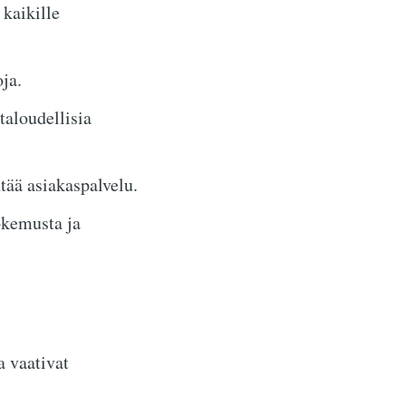
 kaikille
ja.
aloudellisia
tää asiakaspalvelu.
okemusta ja
a vaativat