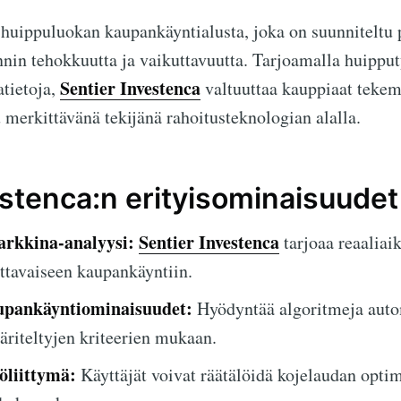
huippuluokan kaupankäyntialusta, joka on suunniteltu
in tehokkuutta ja vaikuttavuutta. Tarjoamalla huipput
Sentier Investenca
atietoja,
valtuuttaa kauppiaat tekem
u merkittävänä tekijänä rahoitusteknologian alalla.
estenca:n erityisominaisuudet
arkkina-analyysi:
Sentier Investenca
tarjoaa reaaliaik
ttavaiseen kaupankäyntiin.
upankäyntiominaisuudet:
Hyödyntää algoritmeja auto
riteltyjen kriteerien mukaan.
öliittymä:
Käyttäjät voivat räätälöidä kojelaudan opti