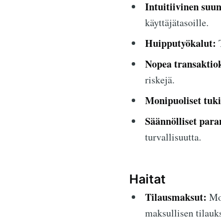
Intuitiivinen suun
käyttäjätasoille.
Huipputyökalut:
T
Nopea transaktiok
riskejä.
Monipuoliset tuk
Säännölliset para
turvallisuutta.
Haitat
Tilausmaksut:
Mo
maksullisen tilauk