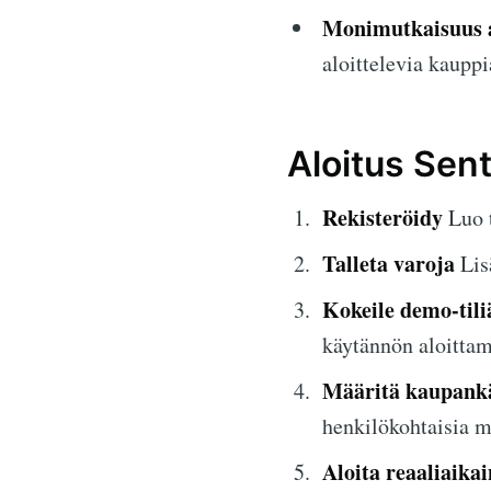
Monimutkaisuus al
aloittelevia kauppi
Aloitus Sent
Rekisteröidy
Luo t
Talleta varoja
Lis
Kokeile demo-tili
käytännön aloittam
Määritä kaupank
henkilökohtaisia m
Aloita reaaliaika