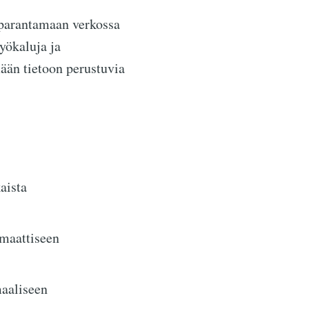
 parantamaan verkossa
yökaluja ja
ään tietoon perustuvia
aista
maattiseen
maaliseen