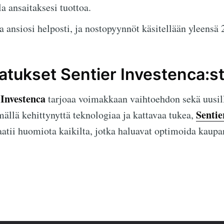
la ansaitaksesi tuottoa.
 ansiosi helposti, ja nostopyynnöt käsitellään yleensä 
jatukset Sentier Investenca:s
 Investenca
tarjoaa voimakkaan vaihtoehdon sekä uusill
Sentie
ällä kehittynyttä teknologiaa ja kattavaa tukea,
aatii huomiota kaikilta, jotka haluavat optimoida kau