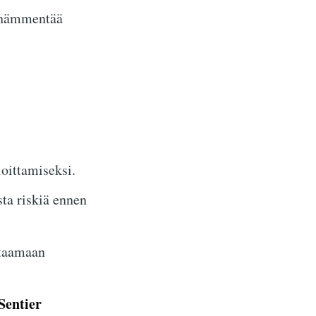
i hämmentää
oittamiseksi.
ta riskiä ennen
taamaan
Sentier