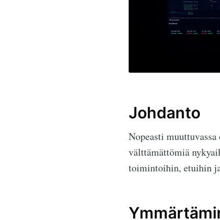
Johdanto
Nopeasti muuttuvassa 
välttämättömiä nykyaik
toimintoihin, etuihin j
Ymmärtämin