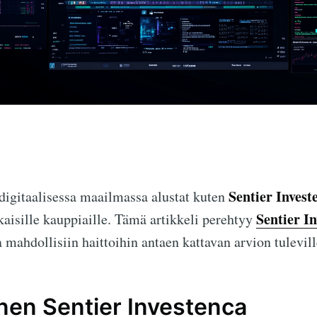
Sentier Invest
digitaalisessa maailmassa alustat kuten
Sentier I
aisille kauppiaille. Tämä artikkeli perehtyy
a mahdollisiin haittoihin antaen kattavan arvion tuleville
en Sentier Investenca