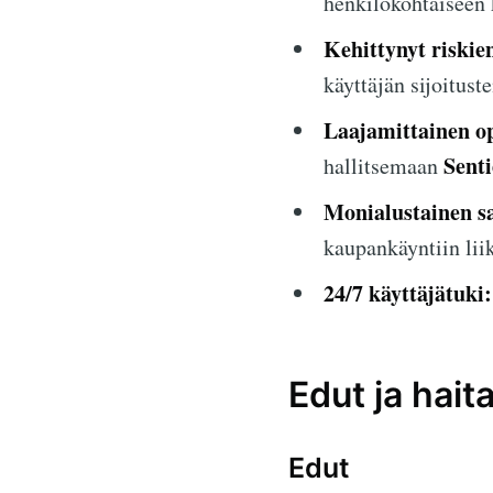
henkilökohtaiseen
Kehittynyt riskie
käyttäjän sijoitust
Laajamittainen o
Senti
hallitsemaan
Monialustainen s
kaupankäyntiin liik
24/7 käyttäjätuki:
Edut ja haita
Edut