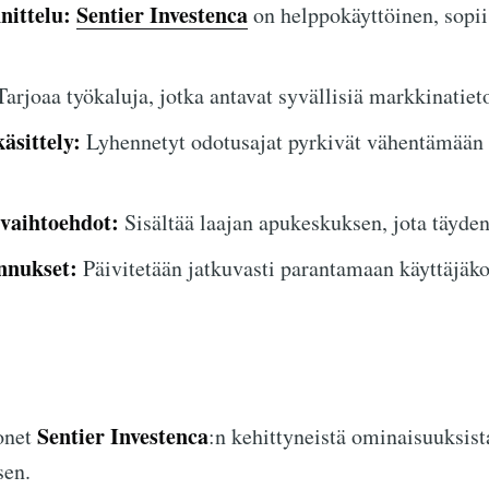
nittelu:
Sentier Investenca
on helppokäyttöinen, sopii
arjoaa työkaluja, jotka antavat syvällisiä markkinatieto
äsittely:
Lyhennetyt odotusajat pyrkivät vähentämään t
ivaihtoehdot:
Sisältää laajan apukeskuksen, jota täyden
nnukset:
Päivitetään jatkuvasti parantamaan käyttäjäk
Sentier Investenca
net
:n kehittyneistä ominaisuuksist
sen.