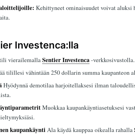
oittelijoille:
Kehittyneet ominaisuudet voivat aluks
aita.
ier Investenca:lla
Sentier Investenca
ili vierailemalla
-verkkosivustolla.
ää tilillesi vähintään 250 dollarin summa kaupanteon al
ä
Hyödynnä demotilaa harjoitellaksesi ilman taloudellis
ista.
äyntiparametrit
Muokkaa kaupankäyntiasetuksesi vas
ieltymyksiäsi.
inen kaupankäynti
Ala käydä kauppaa oikealla rahalla