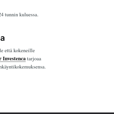
24 tunnin kuluessa.
ta
e että kokeneille
r Investenca
tarjoaa
pankäyntikokemuksensa.