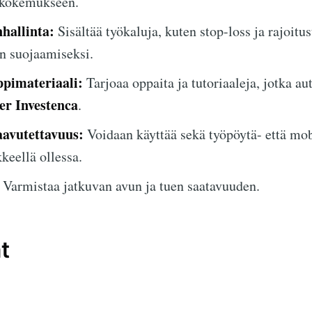
 kokemukseen.
nhallinta:
Sisältää työkaluja, kuten stop-loss ja rajoitu
en suojaamiseksi.
ppimateriaali:
Tarjoaa oppaita ja tutoriaaleja, jotka aut
er Investenca
.
aavutettavuus:
Voidaan käyttää sekä työpöytä- että mobi
keellä ollessa.
Varmistaa jatkuvan avun ja tuen saatavuuden.
t