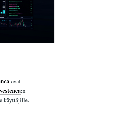
enca
ovat
nvestenca
:n
 käyttäjille.