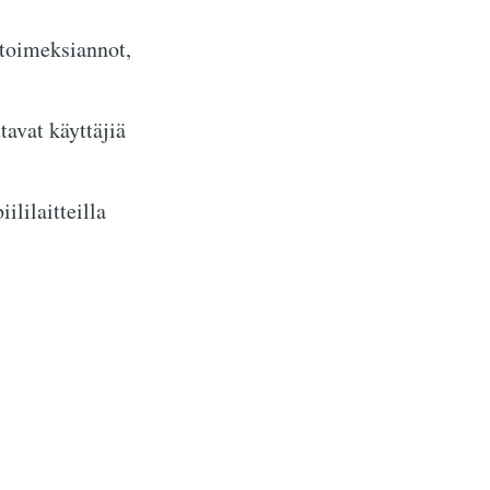
stoimeksiannot,
tavat käyttäjiä
ililaitteilla