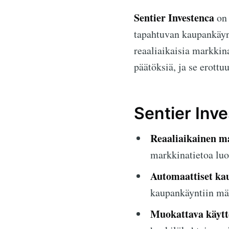
Sentier Investenca
on 
tapahtuvan kaupankäynn
reaaliaikaisia markkin
päätöksiä, ja se erottu
Sentier Inv
Reaaliaikainen m
markkinatietoa luo
Automaattiset ka
kaupankäyntiin mää
Muokattava käytt