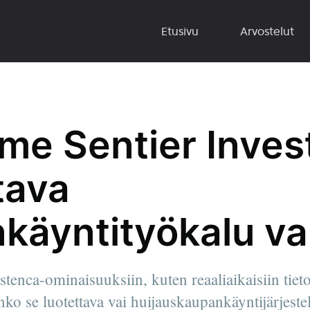
Etusivu
Arvostelut
me Sentier Inves
tava
käyntityökalu vai
stenca-ominaisuuksiin, kuten reaaliaikaisiin tieto
nko se luotettava vai huijauskaupankäyntijärjest