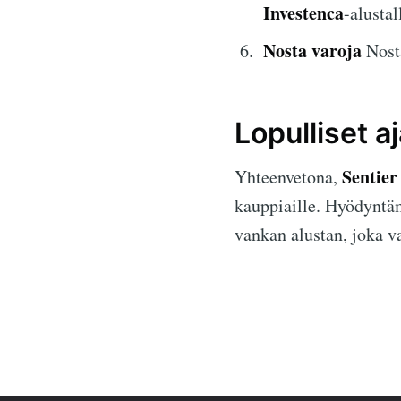
Investenca
-alustal
Nosta varoja
Nosta
Lopulliset a
Sentier
Yhteenvetona,
kauppiaille. Hyödyntäm
vankan alustan, joka v