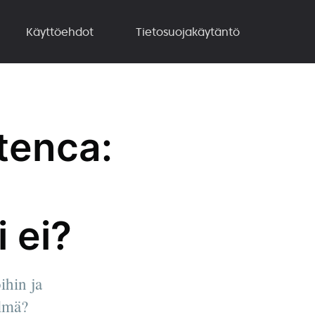
Käyttöehdot
Tietosuojakäytäntö
tenca:
 ei?
ihin ja
elmä?