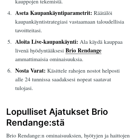
kauppojen tekemistä.
Aseta Kaupankäyntiparametrit:
Räätälöi
kaupankäyntistrategiasi vastaamaan taloudellisia
tavoitteitasi.
Aloita Live-kaupankäynti:
Ala käydä kauppaa
Brio Rendange
livenä hyödyntääksesi
ammattimaisia ominaisuuksia.
Nosta Varat:
Käsittele rahojen nostot helposti
alle 24 tunnissa saadaksesi nopeat saatavat
tulojasi.
Lopulliset Ajatukset Brio
Rendange:stä
Brio Rendange:n ominaisuuksien, hyötyjen ja haittojen