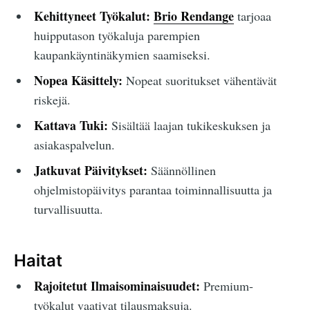
Kehittyneet Työkalut:
Brio Rendange
tarjoaa
huipputason työkaluja parempien
kaupankäyntinäkymien saamiseksi.
Nopea Käsittely:
Nopeat suoritukset vähentävät
riskejä.
Kattava Tuki:
Sisältää laajan tukikeskuksen ja
asiakaspalvelun.
Jatkuvat Päivitykset:
Säännöllinen
ohjelmistopäivitys parantaa toiminnallisuutta ja
turvallisuutta.
Haitat
Rajoitetut Ilmaisominaisuudet:
Premium-
työkalut vaativat tilausmaksuja.