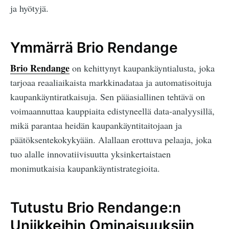
ja hyötyjä.
Ymmärrä Brio Rendange
Brio Rendange
on kehittynyt kaupankäyntialusta, joka
tarjoaa reaaliaikaista markkinadataa ja automatisoituja
kaupankäyntiratkaisuja. Sen pääasiallinen tehtävä on
voimaannuttaa kauppiaita edistyneellä data-analyysillä,
mikä parantaa heidän kaupankäyntitaitojaan ja
päätöksentekokykyään. Alallaan erottuva pelaaja, joka
tuo alalle innovatiivisuutta yksinkertaistaen
monimutkaisia kaupankäyntistrategioita.
Tutustu Brio Rendange:n
Uniikkeihin Ominaisuuksiin