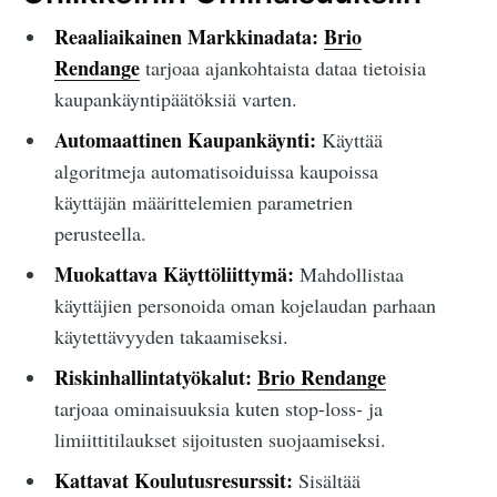
Reaaliaikainen Markkinadata:
Brio
Rendange
tarjoaa ajankohtaista dataa tietoisia
kaupankäyntipäätöksiä varten.
Automaattinen Kaupankäynti:
Käyttää
algoritmeja automatisoiduissa kaupoissa
käyttäjän määrittelemien parametrien
perusteella.
Muokattava Käyttöliittymä:
Mahdollistaa
käyttäjien personoida oman kojelaudan parhaan
käytettävyyden takaamiseksi.
Riskinhallintatyökalut:
Brio Rendange
tarjoaa ominaisuuksia kuten stop-loss- ja
limiittitilaukset sijoitusten suojaamiseksi.
Kattavat Koulutusresurssit:
Sisältää