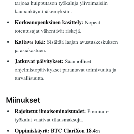
tarjoaa huipputason työkaluja ylivoimaisiin
kaupankäyntinäkemyksiin.
Korkeanopeuksinen käsittely:
Nopeat
toteutusajat vähentävät riskejä.
Kattava tuki:
Sisältää laajan avustuskeskuksen
ja asiakastuen.
Jatkuvat päivitykset:
Säännölliset
ohjelmistopäivitykset parantavat toimivuutta ja
turvallisuutta.
Miinukset
Rajoitetut ilmaisominaisuudet:
Premium-
työkalut vaativat tilausmaksuja.
Oppimiskäyrä:
BTC ClariXon 18.4
:n