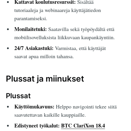
Kattavat koulutusresurssit:
Sisältää
tutoriaaleja ja webinaareja käyttäjätiedon
parantamiseksi.
Monilaitetuki:
Saatavilla sekä työpöydältä että
mobiilisovelluksista liikkuvaan kaupankäyntiin.
24/7 Asiakastuki:
Varmistaa, että käyttäjät
saavat apua milloin tahansa.
Plussat ja miinukset
Plussat
Käyttömukavuus:
Helppo navigointi tekee siitä
saavutettavan kaikille kauppiaille.
Edistyneet työkalut:
BTC ClariXon 18.4