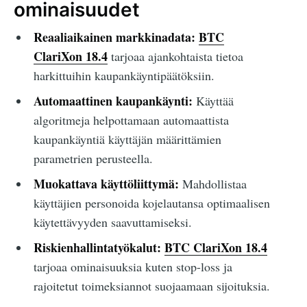
ominaisuudet
Reaaliaikainen markkinadata:
BTC
ClariXon 18.4
tarjoaa ajankohtaista tietoa
harkittuihin kaupankäyntipäätöksiin.
Automaattinen kaupankäynti:
Käyttää
algoritmeja helpottamaan automaattista
kaupankäyntiä käyttäjän määrittämien
parametrien perusteella.
Muokattava käyttöliittymä:
Mahdollistaa
käyttäjien personoida kojelautansa optimaalisen
käytettävyyden saavuttamiseksi.
Riskienhallintatyökalut:
BTC ClariXon 18.4
tarjoaa ominaisuuksia kuten stop-loss ja
rajoitetut toimeksiannot suojaamaan sijoituksia.