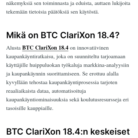
näkemyksiä sen toiminnasta ja eduista, auttaen lukijoita
tekemään tietoisia päätöksiä sen käytöstä.
Mikä on BTC ClariXon 18.4?
BTC ClariXon 18.4
Alusta
on innovatiivinen
kaupankäyntiratkaisu, joka on suunniteltu tarjoamaan
käyttäjille huippuluokan työkaluja markkina-analyysiin
ja kaupankäynnin suorittamiseen. Se erottuu alalla
kyvyllään tehostaa kaupankäyntiprosessia tarjoten
reaaliaikaista dataa, automatisoituja
kaupankäyntiominaisuuksia sekä koulutusresursseja eri
tasoisille kauppiaille.
BTC ClariXon 18.4:n keskeiset