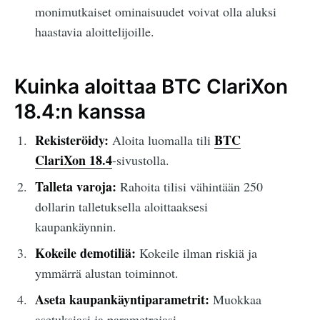
monimutkaiset ominaisuudet voivat olla aluksi
haastavia aloittelijoille.
Kuinka aloittaa BTC ClariXon
18.4:n kanssa
Rekisteröidy:
BTC
Aloita luomalla tili
ClariXon 18.4
-sivustolla.
Talleta varoja:
Rahoita tilisi vähintään 250
dollarin talletuksella aloittaaksesi
kaupankäynnin.
Kokeile demotiliä:
Kokeile ilman riskiä ja
ymmärrä alustan toiminnot.
Aseta kaupankäyntiparametrit:
Muokkaa
asetuksiasi ja parametrejasi