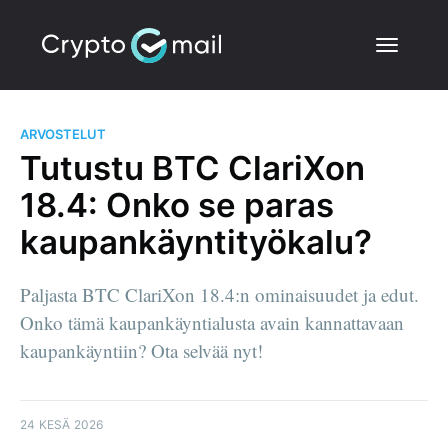
ARVOSTELUT
Tutustu BTC ClariXon
18.4: Onko se paras
kaupankäyntityökalu?
Paljasta BTC ClariXon 18.4:n ominaisuudet ja edut.
Onko tämä kaupankäyntialusta avain kannattavaan
kaupankäyntiin? Ota selvää nyt!
24 KESÄ 2026