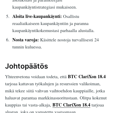
kaupankäyntistrategiasi mukaiseen.
Aloita live-kaupankäynti:
Osallistu
reaaliaikaiseen kaupankäyntiin ja paranna
kaupankäyntikokemustasi parhaalla alustalla.
Nosta varoja:
Käsittele nostoja turvallisesti 24
tunnin kuluessa.
Johtopäätös
BTC ClariXon 18.4
Yhteenvetona voidaan todeta, että
tarjoaa kattavan työkalujen ja resurssien valikoiman,
mikä tekee siitä vahvan vaihtoehdon kauppiaille, jotka
haluavat parantaa markkinasuoritustaan. Olitpa kokenut
BTC ClariXon 18.4
kauppias tai vasta-alkaja,
tarjoaa
alustan, joka on varustettu vastaamaan