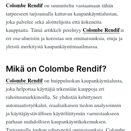
Colombe Rendif
on suunniteltu vastaamaan tähän
tarpeeseen tarjoamalla kattavan kaupankäyntialustan,
joka palvelee sekä aloittelijoita että kokeneita
Colombe Rendif
kauppiaita. Tämä artikkeli perehtyy
:n
eri osa-alueisiin ja korostaa sen ominaisuuksia, etuja ja
yleistä merkitystä kaupankäyntimaailmassa.
Mikä on Colombe Rendif?
Colombe Rendif
on huippuluokan kaupankäyntialusta,
joka helpottaa käyttäjiä tekemään kauppoja eri
rahoitusmarkkinoilla. Se yhdistää kehittyneet
automaatiotyökalut, reaaliaikaisen tiedon analysoinnin
ja käyttäjäystävällisen käyttöliittymän varmistaakseen
parhaan mahdollisen kaupankäyntikokemuksen.
Tarjoamalla joukon edistyneitä ominaisuuksia, Colombe