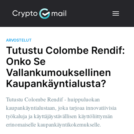
ARVOSTELUT
Tutustu Colombe Rendif:
Onko Se
Vallankumouksellinen
Kaupankäyntialusta?
Tutustu Colombe Rendif - huippuluokan
kaupankäyntialustaan, joka tarjoaa innovatiivisia
työkaluja ja käyttäjäystävällisen käyttöliittymän
erinomaiselle kaupankäyntikokemukselle.