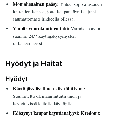
Monialustainen pääsy:
Yhteensopiva useiden
laitteiden kanssa, jotta kaupankäynti sujuisi
saumattomasti liikkeellä ollessa.
Ympärivuorokautinen tuki:
Varmistaa avun
saannin 24/7 käyttäjäkysymysten
ratkaisemiseksi.
Hyödyt ja Haitat
Hyödyt
Käyttäjäystävällinen käyttöliittymä:
Suunniteltu olemaan intuitiivinen ja
käytettävissä kaikille käyttäjille.
Edistynyt kaupankäyntianalyysi:
Kredonix