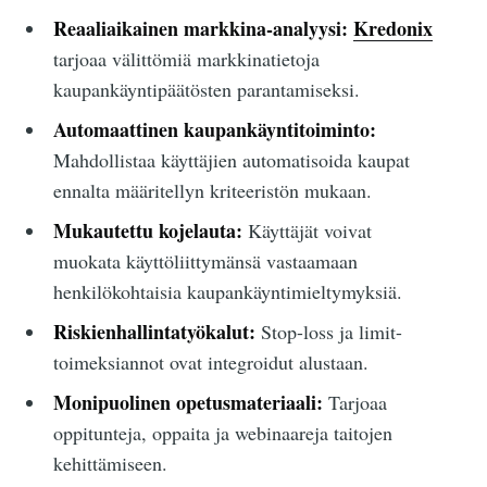
Reaaliaikainen markkina-analyysi:
Kredonix
tarjoaa välittömiä markkinatietoja
kaupankäyntipäätösten parantamiseksi.
Automaattinen kaupankäyntitoiminto:
Mahdollistaa käyttäjien automatisoida kaupat
ennalta määritellyn kriteeristön mukaan.
Mukautettu kojelauta:
Käyttäjät voivat
muokata käyttöliittymänsä vastaamaan
henkilökohtaisia kaupankäyntimieltymyksiä.
Riskienhallintatyökalut:
Stop-loss ja limit-
toimeksiannot ovat integroidut alustaan.
Monipuolinen opetusmateriaali:
Tarjoaa
oppitunteja, oppaita ja webinaareja taitojen
kehittämiseen.