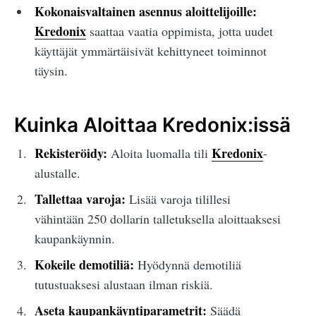
Kokonaisvaltainen asennus aloittelijoille:
Kredonix
saattaa vaatia oppimista, jotta uudet
käyttäjät ymmärtäisivät kehittyneet toiminnot
täysin.
Kuinka Aloittaa Kredonix:issä
Rekisteröidy:
Kredonix
Aloita luomalla tili
-
alustalle.
Tallettaa varoja:
Lisää varoja tilillesi
vähintään 250 dollarin talletuksella aloittaaksesi
kaupankäynnin.
Kokeile demotiliä:
Hyödynnä demotiliä
tutustuaksesi alustaan ilman riskiä.
Aseta kaupankäyntiparametrit:
Säädä