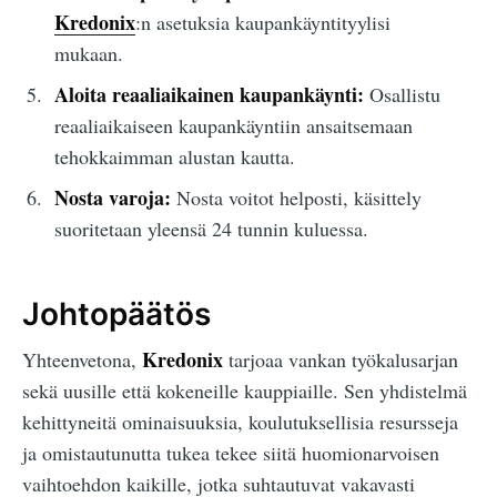
Kredonix
:n asetuksia kaupankäyntityylisi
mukaan.
Aloita reaaliaikainen kaupankäynti:
Osallistu
reaaliaikaiseen kaupankäyntiin ansaitsemaan
tehokkaimman alustan kautta.
Nosta varoja:
Nosta voitot helposti, käsittely
suoritetaan yleensä 24 tunnin kuluessa.
Johtopäätös
Kredonix
Yhteenvetona,
tarjoaa vankan työkalusarjan
sekä uusille että kokeneille kauppiaille. Sen yhdistelmä
kehittyneitä ominaisuuksia, koulutuksellisia resursseja
ja omistautunutta tukea tekee siitä huomionarvoisen
vaihtoehdon kaikille, jotka suhtautuvat vakavasti