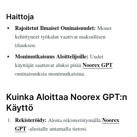
Haittoja
Rajoitetut Ilmaiset Ominaisuudet:
Monet
kehittyneet työkalut vaativat maksullisen
tilauksen.
Monimutkaisuus Aloittelijoille:
Uudet
Noorex GPT
käyttäjät saattavat aluksi pitää
ominaisuuksia monimutkaisina.
Kuinka Aloittaa Noorex GPT:n
Käyttö
Rekisteröidy:
Noorex
Aloita rekisteröitymällä
GPT
-alustalle antamalla tietosi.