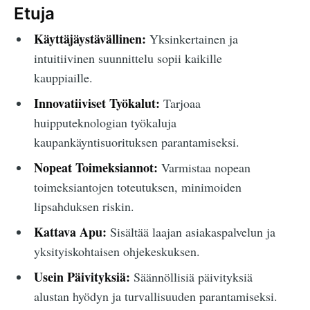
Etuja
Käyttäjäystävällinen:
Yksinkertainen ja
intuitiivinen suunnittelu sopii kaikille
kauppiaille.
Innovatiiviset Työkalut:
Tarjoaa
huipputeknologian työkaluja
kaupankäyntisuorituksen parantamiseksi.
Nopeat Toimeksiannot:
Varmistaa nopean
toimeksiantojen toteutuksen, minimoiden
lipsahduksen riskin.
Kattava Apu:
Sisältää laajan asiakaspalvelun ja
yksityiskohtaisen ohjekeskuksen.
Usein Päivityksiä:
Säännöllisiä päivityksiä
alustan hyödyn ja turvallisuuden parantamiseksi.