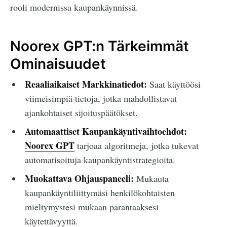
rooli modernissa kaupankäynnissä.
Noorex GPT:n Tärkeimmät
Ominaisuudet
Reaaliaikaiset Markkinatiedot:
Saat käyttöösi
viimeisimpiä tietoja, jotka mahdollistavat
ajankohtaiset sijoituspäätökset.
Automaattiset Kaupankäyntivaihtoehdot:
Noorex GPT
tarjoaa algoritmeja, jotka tukevat
automatisoituja kaupankäyntistrategioita.
Muokattava Ohjauspaneeli:
Mukauta
kaupankäyntiliittymäsi henkilökohtaisten
mieltymystesi mukaan parantaaksesi
käytettävyyttä.