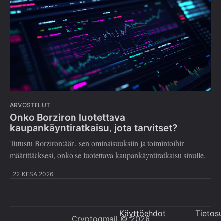
ARVOSTELUT
Onko Borziron luotettava
kaupankäyntiratkaisu, jota tarvitset?
Tutustu Borziron:ään, sen ominaisuuksiin ja toimintoihin
määrittääksesi, onko se luotettava kaupankäyntiratkaisu sinulle.
22 KESÄ 2026
Käyttöehdot
Tietos
Cryptogmail
© 2026