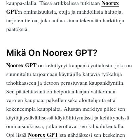
Noorex
kauppa-alalla. Tässä artikkelissa tutkitaan
GPT
:n ominaisuuksia, etuja ja mahdollisia haittoja,
tarjoten tietoa, joka auttaa sinua tekemään harkittuja
päätöksiä.
Mikä On Noorex GPT?
Noorex GPT
on kehittynyt kaupankäyntialusta, joka on
suunniteltu tarjoamaan käyttäjille kattavia työkaluja
tehokkaaseen ja tietoon perustuvaan kaupankäyntiin.
Sen päätehtävänä on helpottaa laajan valikoiman
varojen kauppaa, palvellen sekä aloittelijoita että
kokeneempia kauppiaita. Alustan merkitys piilee sen
käyttäjäystävällisessä käyttöliittymässä ja kehittyneissä
ominaisuuksissa, jotka erottavat sen kilpailukentällä.
Noorex GPT
Opi lisää
:sta nähdäksesi sen keskeinen