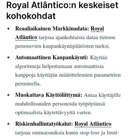
Royal Atlântico:n keskeiset
kohokohdat
Reaaliaikainen Markkinadata:
Royal
Atlântico
tarjoaa ajankohtaista dataa tietoon
perustuvien kaupankäyntipäätösten tueksi.
Automaattinen Kaupankäynti:
Käyttää
algoritmeja helpottamaan automaattisia
kauppoja käyttäjän määrittelemien parametrien
perusteella.
Muokattava Käyttöliittymä:
Antaa käyttäjille
mahdollisuuden personoida työpöytänsä
optimaalista käytettävyyttä varten.
Riskienhallintatyökalut:
Royal Atlântico
tarjoaa ominaisuuksia kuten stop-loss ja limit-