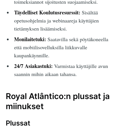
toimeksiannot sijoitusten suojaamiseksi.
Täydelliset Koulutusresurssit:
Sisältää
opetusohjelmia ja webinaareja käyttäjien
tietämyksen lisäämiseksi.
Monilaitetuki:
Saatavilla sekä pöytäkoneella
että mobiilisovelluksilla liikkuvalle
kaupankäynnille.
24/7 Asiakastuki:
Varmistaa käyttäjille avun
saannin mihin aikaan tahansa.
Royal Atlântico:n plussat ja
miinukset
Plussat