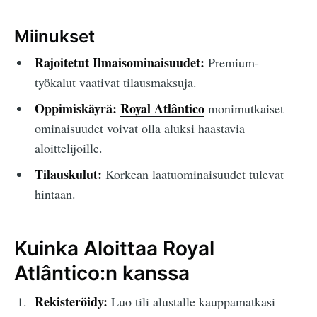
Miinukset
Rajoitetut Ilmaisominaisuudet:
Premium-
työkalut vaativat tilausmaksuja.
Oppimiskäyrä:
Royal Atlântico
monimutkaiset
ominaisuudet voivat olla aluksi haastavia
aloittelijoille.
Tilauskulut:
Korkean laatuominaisuudet tulevat
hintaan.
Kuinka Aloittaa Royal
Atlântico:n kanssa
Rekisteröidy:
Luo tili alustalle kauppamatkasi