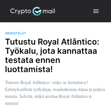
ARVOSTELUT
Tutustu Royal Atlântico:
Työkalu, jota kannattaa
testata ennen
luottamista!
Tutustu Royal Atlântico: onko se luotettava?
Edistyksellisiä työkaluja, reaaliaikaista dataa ja paljon
muuta. Selvitä, mikä erottaa Royal Atlântico:n
muista!