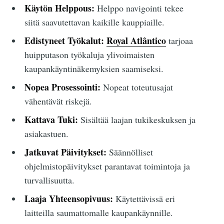
Käytön Helppous:
Helppo navigointi tekee
siitä saavutettavan kaikille kauppiaille.
Edistyneet Työkalut:
Royal Atlântico
tarjoaa
huipputason työkaluja ylivoimaisten
kaupankäyntinäkemyksien saamiseksi.
Nopea Prosessointi:
Nopeat toteutusajat
vähentävät riskejä.
Kattava Tuki:
Sisältää laajan tukikeskuksen ja
asiakastuen.
Jatkuvat Päivitykset:
Säännölliset
ohjelmistopäivitykset parantavat toimintoja ja
turvallisuutta.
Laaja Yhteensopivuus:
Käytettävissä eri
laitteilla saumattomalle kaupankäynnille.