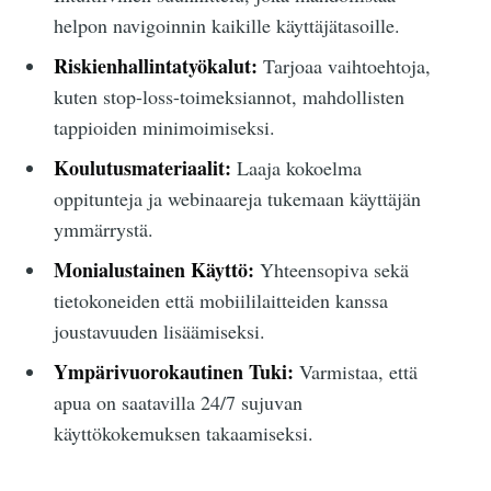
helpon navigoinnin kaikille käyttäjätasoille.
Riskienhallintatyökalut:
Tarjoaa vaihtoehtoja,
kuten stop-loss-toimeksiannot, mahdollisten
tappioiden minimoimiseksi.
Koulutusmateriaalit:
Laaja kokoelma
oppitunteja ja webinaareja tukemaan käyttäjän
ymmärrystä.
Monialustainen Käyttö:
Yhteensopiva sekä
tietokoneiden että mobiililaitteiden kanssa
joustavuuden lisäämiseksi.
Ympärivuorokautinen Tuki:
Varmistaa, että
apua on saatavilla 24/7 sujuvan
käyttökokemuksen takaamiseksi.