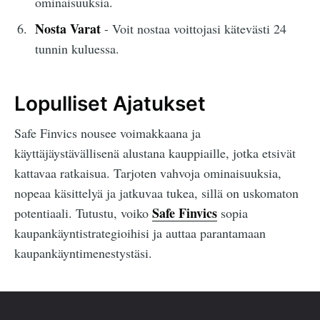
ominaisuuksia.
Nosta Varat
- Voit nostaa voittojasi kätevästi 24
tunnin kuluessa.
Lopulliset Ajatukset
Safe Finvics nousee voimakkaana ja
käyttäjäystävällisenä alustana kauppiaille, jotka etsivät
kattavaa ratkaisua. Tarjoten vahvoja ominaisuuksia,
nopeaa käsittelyä ja jatkuvaa tukea, sillä on uskomaton
Safe Finvics
potentiaali. Tutustu, voiko
sopia
kaupankäyntistrategioihisi ja auttaa parantamaan
kaupankäyntimenestystäsi.