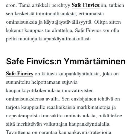
Safe Finvics
eron. Tämä artikkeli perehtyy
:iin, tutkien
sen keskeisiä toiminnallisuuksia, erinomaisia
ominaisuuksia ja käyttäjäystävällisyyttä. Olitpa sitten
kokenut kauppias tai aloittelija, Safe Finvics voi olla
pelin muuttaja kaupankäyntimatkallasi.
Safe Finvics:n Ymmärtäminen
Safe Finvics
on kattava kaupankäyntialusta, joka on
suunniteltu helpottamaan sujuvia
kaupankäyntikokemuksia innovatiivisten
ominaisuuksiensa avulla. Sen ensisijainen tehtävä on
tarjota kauppiaille reaaliaikaisia markkinatietoja ja
nopeatempoisia transaktio-ominaisuuksia, mikä tekee
siitä merkittävän vaikuttajan kaupankäyntialalla.
Tavoitteena on parantaa kaupankäyntistrategioita