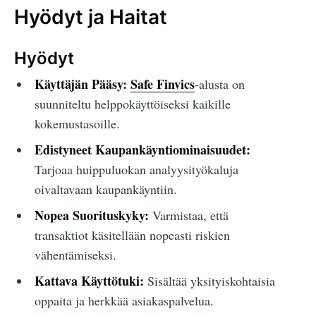
Hyödyt ja Haitat
Hyödyt
Käyttäjän Pääsy:
Safe Finvics
-alusta on
suunniteltu helppokäyttöiseksi kaikille
kokemustasoille.
Edistyneet Kaupankäyntiominaisuudet:
Tarjoaa huippuluokan analyysityökaluja
oivaltavaan kaupankäyntiin.
Nopea Suorituskyky:
Varmistaa, että
transaktiot käsitellään nopeasti riskien
vähentämiseksi.
Kattava Käyttötuki:
Sisältää yksityiskohtaisia
oppaita ja herkkää asiakaspalvelua.