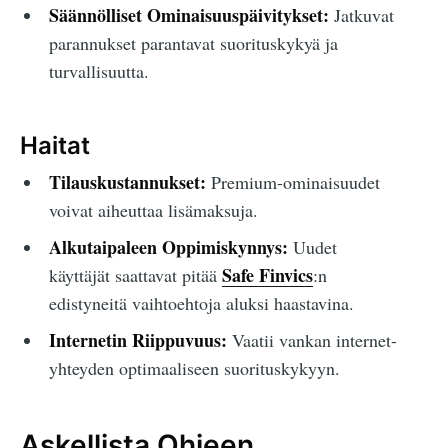
Säännölliset Ominaisuuspäivitykset:
Jatkuvat
parannukset parantavat suorituskykyä ja
turvallisuutta.
Haitat
Tilauskustannukset:
Premium-ominaisuudet
voivat aiheuttaa lisämaksuja.
Alkutaipaleen Oppimiskynnys:
Uudet
Safe Finvics
käyttäjät saattavat pitää
:n
edistyneitä vaihtoehtoja aluksi haastavina.
Internetin Riippuvuus:
Vaatii vankan internet-
yhteyden optimaaliseen suorituskykyyn.
Askellista Ohjeen