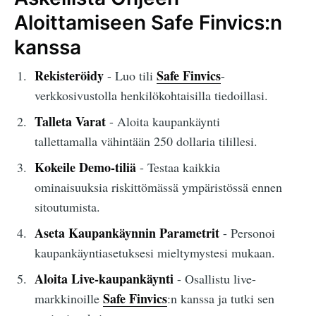
Aloittamiseen Safe Finvics:n
kanssa
Rekisteröidy
Safe Finvics
- Luo tili
-
verkkosivustolla henkilökohtaisilla tiedoillasi.
Talleta Varat
- Aloita kaupankäynti
tallettamalla vähintään 250 dollaria tilillesi.
Kokeile Demo-tiliä
- Testaa kaikkia
ominaisuuksia riskittömässä ympäristössä ennen
sitoutumista.
Aseta Kaupankäynnin Parametrit
- Personoi
kaupankäyntiasetuksesi mieltymystesi mukaan.
Aloita Live-kaupankäynti
- Osallistu live-
Safe Finvics
markkinoille
:n kanssa ja tutki sen