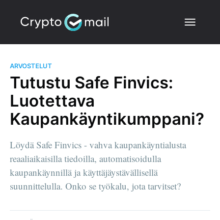
ARVOSTELUT
Tutustu Safe Finvics:
Luotettava
Kaupankäyntikumppani?
Löydä Safe Finvics - vahva kaupankäyntialusta
reaaliaikaisilla tiedoilla, automatisoidulla
kaupankäynnillä ja käyttäjäystävällisellä
suunnittelulla. Onko se työkalu, jota tarvitset?