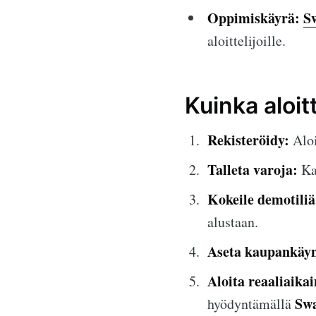
Oppimiskäyrä:
S
aloittelijoille.
Kuinka aloi
Rekisteröidy:
Aloi
Talleta varoja:
Kau
Kokeile demotiliä
alustaan.
Aseta kaupankäyn
Aloita reaaliaika
Swa
hyödyntämällä