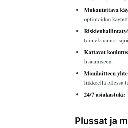
Mukautettava käy
optimoidun käytet
Riskienhallintaty
toimeksiannot sijo
Kattavat koulutus
lisäämiseen.
Monilaitteen yht
liikkeellä ollessa
24/7 asiakastuki:
Plussat ja m