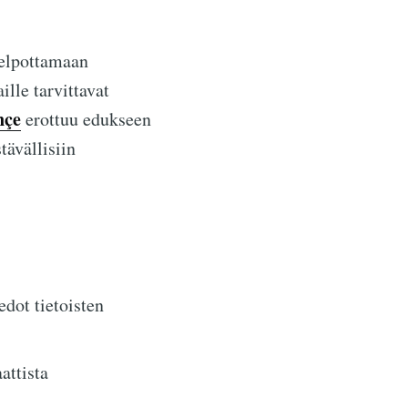
helpottamaan
lle tarvittavat
nçe
erottuu edukseen
tävällisiin
edot tietoisten
attista