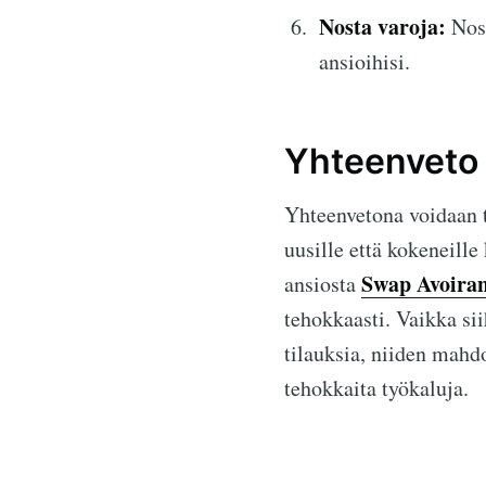
Nosta varoja:
Nost
ansioihisi.
Yhteenveto
Yhteenvetona voidaan t
uusille että kokeneille
Swap Avoira
ansiosta
tehokkaasti. Vaikka si
tilauksia, niiden mahdo
tehokkaita työkaluja.