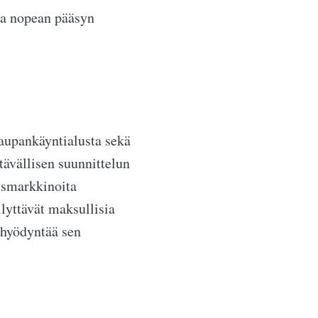
aa nopean pääsyn
upankäyntialusta sekä
tävällisen suunnittelun
usmarkkinoita
lyttävät maksullisia
t hyödyntää sen