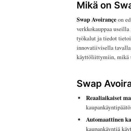
Mikä on Sw
Swap Avoirançe
on ed
verkkokauppaa useilla 
työkalut ja tiedot tie
innovatiivisella tavall
käyttöliittymiin, mikä
Swap Avoira
Reaaliaikaiset ma
kaupankäyntipäätö
Automaattinen ka
kaupankäyntiä käyt