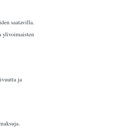
den saatavilla.
a ylivoimaisten
ivuutta ja
amaksuja.