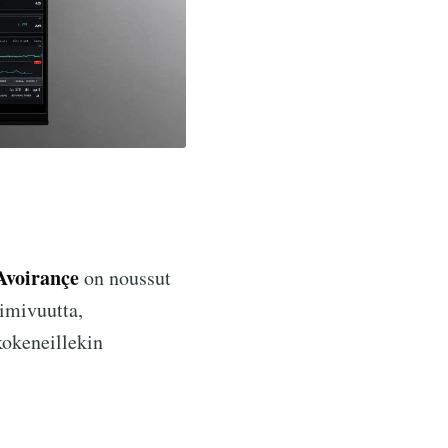
Avoirançe
on noussut
imivuutta,
kokeneillekin