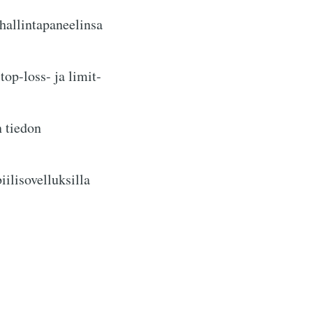
hallintapaneelinsa
op-loss- ja limit-
n tiedon
ilisovelluksilla