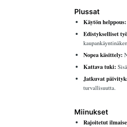
Plussat
Käytön helppous:
Edistykselliset ty
kaupankäyntinäkem
Nopea käsittely:
N
Kattava tuki:
Sisä
Jatkuvat päivityk
turvallisuutta.
Miinukset
Rajoitetut ilmais