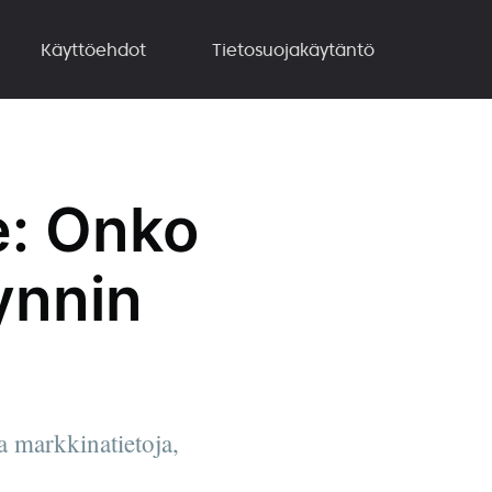
Käyttöehdot
Tietosuojakäytäntö
e: Onko
ynnin
a markkinatietoja,