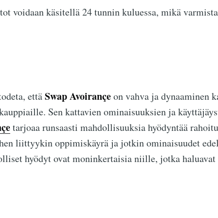
ot voidaan käsitellä 24 tunnin kuluessa, mikä varmist
Swap Avoirançe
odeta, että
on vahva ja dynaaminen ka
 kauppiaille. Sen kattavien ominaisuuksien ja käyttäjäys
nçe
tarjoaa runsaasti mahdollisuuksia hyödyntää rahoit
ihen liittyykin oppimiskäyrä ja jotkin ominaisuudet edel
lliset hyödyt ovat moninkertaisia niille, jotka haluava