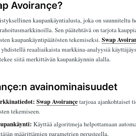
ap Avoirançe?
istyksellinen kaupankäyntialusta, joka on suunniteltu 
rahoitusmarkkinoilla. Sen päätehtävä on tarjota kauppiai
Swap Avoira
toisten kaupankäyntipäätösten tekemiseksi.
a yhdistellä reaaliaikaista markkina-analyysiä käyttäjäys
 tekee siitä merkittävän kaupankäynnin alalla.
nçe:n avainominaisuudet
rkkinatiedot:
Swap Avoirançe
tarjoaa ajankohtaiset ti
sten tekemiseen.
upankäynti:
Käyttää algoritmeja helpottamaan automa
täjän määrittämien parametrien perusteella.