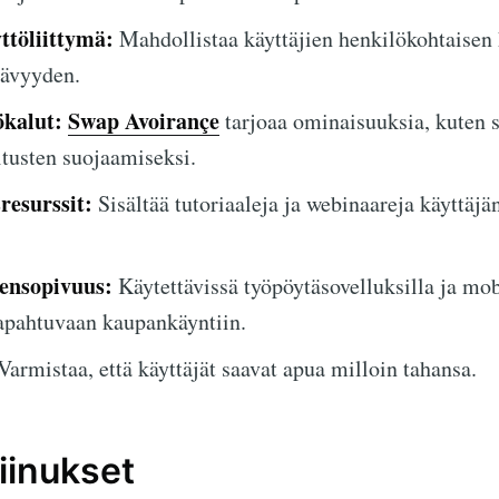
ttöliittymä:
Mahdollistaa käyttäjien henkilökohtaisen 
tävyyden.
ökalut:
Swap Avoirançe
tarjoaa ominaisuuksia, kuten st
itusten suojaamiseksi.
resurssit:
Sisältää tutoriaaleja ja webinaareja käyttäjä
eensopivuus:
Käytettävissä työpöytäsovelluksilla ja mobi
 tapahtuvaan kaupankäyntiin.
Varmistaa, että käyttäjät saavat apua milloin tahansa.
iinukset