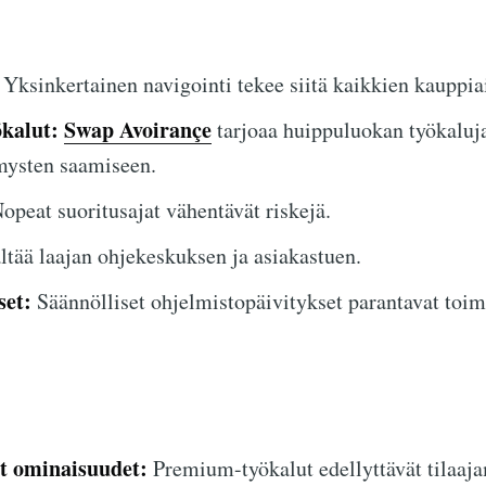
Yksinkertainen navigointi tekee siitä kaikkien kauppiai
ökalut:
Swap Avoirançe
tarjoaa huippuluokan työkaluj
ysten saamiseen.
opeat suoritusajat vähentävät riskejä.
ltää laajan ohjekeskuksen ja asiakastuen.
set:
Säännölliset ohjelmistopäivitykset parantavat toim
et ominaisuudet:
Premium-työkalut edellyttävät tilaaj