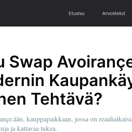
Etusivu
Arvostelut
u Swap Avoiranç
ernin Kaupankä
inen Tehtävä?
nçe:ään, kauppapaikkaan, jossa on reaaliaikaisi
uja ja kattavaa tukea.