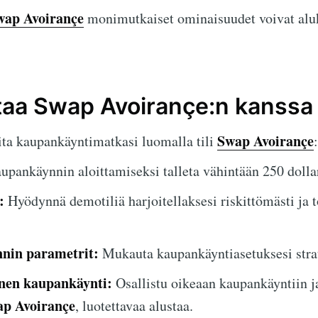
wap Avoirançe
monimutkaiset ominaisuudet voivat aluk
ttaa Swap Avoirançe:n kanssa
Swap Avoirançe
ta kaupankäyntimatkasi luomalla tili
pankäynnin aloittamiseksi talleta vähintään 250 dollari
:
Hyödynnä demotiliä harjoitellaksesi riskittömästi ja t
nin parametrit:
Mukauta kaupankäyntiasetuksesi strat
inen kaupankäynti:
Osallistu oikeaan kaupankäyntiin ja
p Avoirançe
, luotettavaa alustaa.