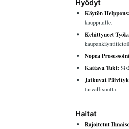
Hyödyt
Käytön Helppous
kauppiaille.
Kehittyneet Työka
kaupankäyntitietoi
Nopea Prosessoint
Kattava Tuki:
Sisä
Jatkuvat Päivityk
turvallisuutta.
Haitat
Rajoitetut Ilmais