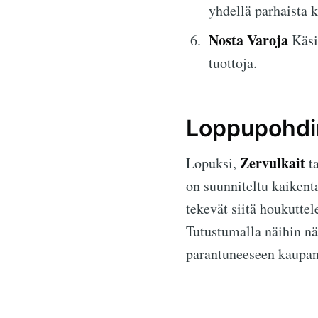
yhdellä parhaista 
Nosta Varoja
Käsit
tuottoja.
Loppupohdin
Zervulkait
Lopuksi,
ta
on suunniteltu kaikenta
tekevät siitä houkutte
Tutustumalla näihin nä
parantuneeseen kaupan