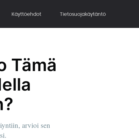
Käyttöehdot
Tietosuojakäytäntö
ko Tämä
ella
n?
yntiin, arvioi sen
si.