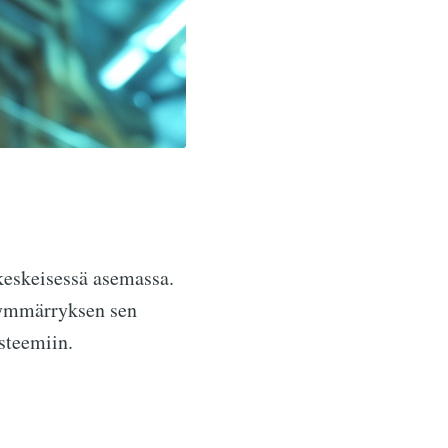
keskeisessä asemassa.
 ymmärryksen sen
ysteemiin.