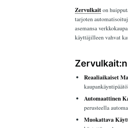
Zervulkait
on huipputa
tarjoten automatisoitu
asemansa verkkokaupan
käyttäjilleen vahvat k
Zervulkait:
Reaaliaikaiset Ma
kaupankäyntipäätök
Automaattinen K
perusteella automa
Muokattava Käytt