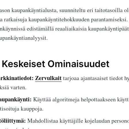
son kaupankäyntialusta, suunniteltu eri taitotasoilla ole
ja ratkaisuja kaupankäyntitehokkuuden parantamiseksi.
käynnissä edistämällä reaaliaikaisia kaupankäyntipäät
aupankäyntianalyysit.
n Keskeiset Ominaisuudet
rkkinatiedot:
Zervulkait
tarjoaa ajantasaiset tiedot h
siä varten.
aupankäynti:
Käyttää algoritmeja helpottaakseen käytt
tisoituja kauppoja.
öliittymä:
Mahdollistaa käyttäjille kojelaudan person