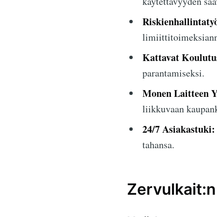
käytettävyyden saa
Riskienhallintaty
limiittitoimeksiann
Kattavat Koulutus
parantamiseksi.
Monen Laitteen Y
liikkuvaan kaupank
24/7 Asiakastuki:
tahansa.
Zervulkait:n