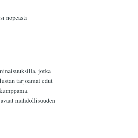
si nopeasti
naisuuksilla, jotka
alustan tarjoamat edut
tikumppania.
, avaat mahdollisuuden