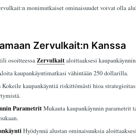
rvulkait:n monimutkaiset ominaisuudet voivat olla alu
tamaan Zervulkait:n Kanssa
Zervulkait
ili osoitteessa
aloittaaksesi kaupankäynnin
loita kaupankäyntimatkasi vähintään 250 dollarilla.
ä
Kokeile kaupankäyntiä riskittömästi hioa strategioitas
rtymistä.
nnin Parametrit
Mukauta kaupankäynnin parametrit tav
 mukaan.
ankäynti
Hyödynnä alustan ominaisuuksia aloittaakses