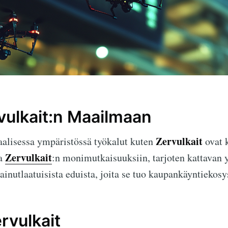
vulkait:n Maailmaan
Zervulkait
aalisessa ympäristössä työkalut kuten
ovat 
Zervulkait
aa
:n monimutkaisuuksiin, tarjoten kattavan
ainutlaatuisista eduista, joita se tuo kaupankäyntiekos
rvulkait