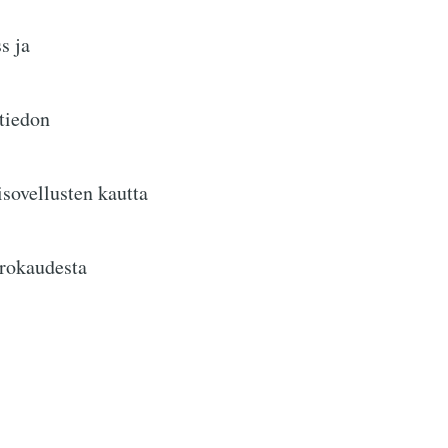
s ja
ätiedon
sovellusten kautta
orokaudesta