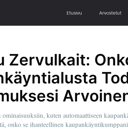
Etusivu
Arvostelut
u Zervulkait: On
käyntialusta Tod
muksesi Arvoine
n ominaisuuksiin, kuten automaattiseen kaupankä
äätä, onko se ihanteellinen kaupankäyntikumppani