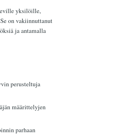
ville yksilöille,
 Se on vakiinnuttanut
öksiä ja antamalla
yvin perusteltuja
äjän määrittelyjen
oinnin parhaan