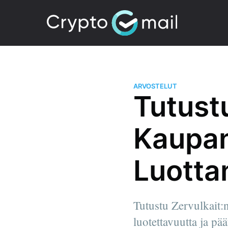
ARVOSTELUT
Tutust
Kaupan
Luotta
Tutustu Zervulkait:
luotettavuutta ja p