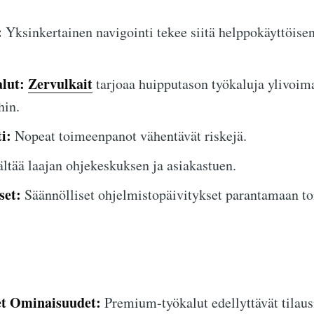
:
Yksinkertainen navigointi tekee siitä helppokäyttöisen
lut:
Zervulkait
tarjoaa huipputason työkaluja ylivoima
hin.
i:
Nopeat toimeenpanot vähentävät riskejä.
ltää laajan ohjekeskuksen ja asiakastuen.
set:
Säännölliset ohjelmistopäivitykset parantamaan to
et Ominaisuudet:
Premium-työkalut edellyttävät tilau