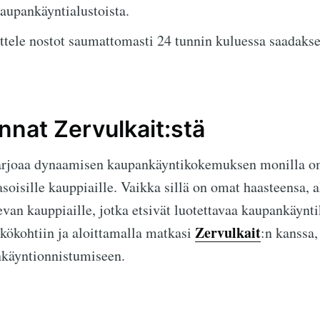
kaupankäyntialustoista.
tele nostot saumattomasti 24 tunnin kuluessa saadakse
nat Zervulkait:stä
rjoaa dynaamisen kaupankäyntikokemuksen monilla omi
soisille kauppiaille. Vaikka sillä on omat haasteensa, 
levan kauppiaille, jotka etsivät luotettavaa kaupankäyn
Zervulkait
kökohtiin ja aloittamalla matkasi
:n kanssa
käyntionnistumiseen.