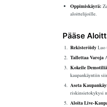
Oppimiskäyrä:
Ze
aloittelijoille.
Pääse Aloit
Rekisteröidy
Luo t
Tallettaa Varoja
A
Kokeile Demotili
kaupankäyntiin sii
Aseta Kaupankäy
riskinsietokykysi
Aloita Live-Kaup