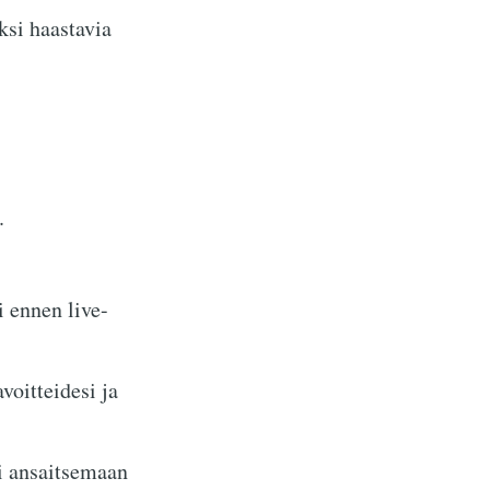
ksi haastavia
.
i ennen live-
oitteidesi ja
i ansaitsemaan