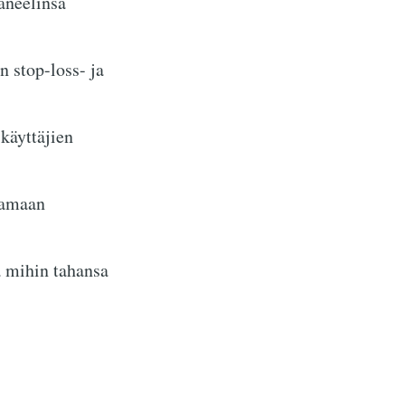
aneelinsa
 stop-loss- ja
käyttäjien
tamaan
a mihin tahansa