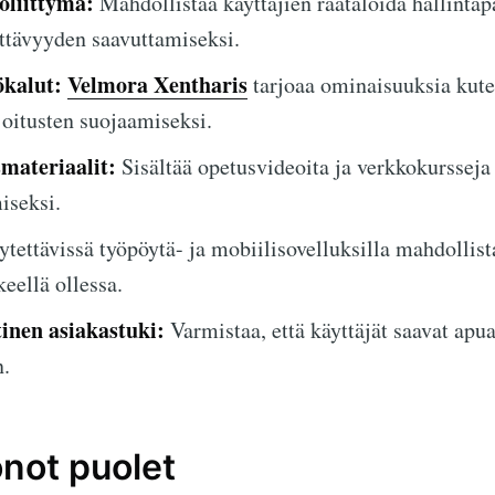
öliittymä:
Mahdollistaa käyttäjien räätälöidä hallintap
ttävyyden saavuttamiseksi.
ökalut:
Velmora Xentharis
tarjoaa ominaisuuksia kuten
ijoitusten suojaamiseksi.
materiaalit:
Sisältää opetusvideoita ja verkkokursseja 
iseksi.
tettävissä työpöytä- ja mobiilisovelluksilla mahdollis
eellä ollessa.
nen asiakastuki:
Varmistaa, että käyttäjät saavat apu
.
onot puolet