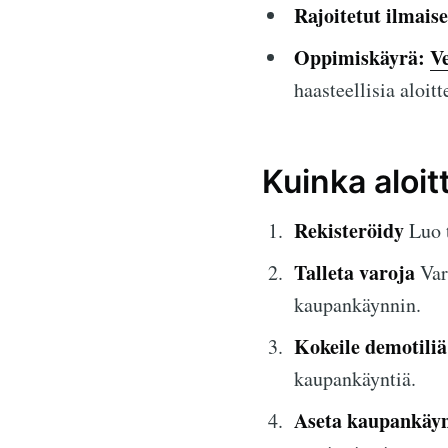
Rajoitetut ilmais
Oppimiskäyrä:
V
haasteellisia aloitte
Kuinka aloit
Rekisteröidy
Luo 
Talleta varoja
Varm
kaupankäynnin.
Kokeile demotiliä
kaupankäyntiä.
Aseta kaupankäyn