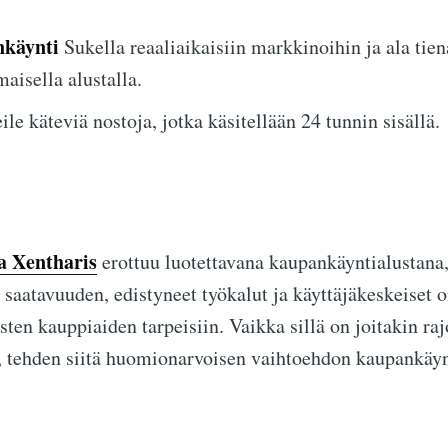
nkäynti
Sukella reaaliaikaisiin markkinoihin ja ala tie
maisella alustalla.
le käteviä nostoja, jotka käsitellään 24 tunnin sisällä.
a Xentharis
erottuu luotettavana kaupankäyntialustana,
n saatavuuden, edistyneet työkalut ja käyttäjäkeskeiset
ten kauppiaiden tarpeisiin. Vaikka sillä on joitakin raj
at, tehden siitä huomionarvoisen vaihtoehdon kaupankäyn