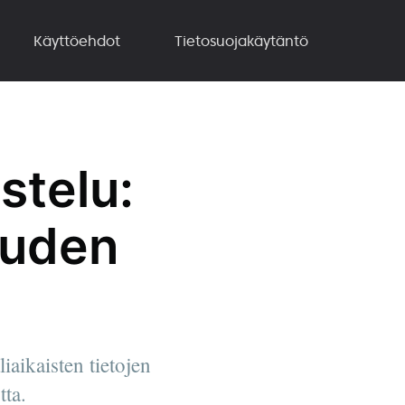
Käyttöehdot
Tietosuojakäytäntö
stelu:
uuden
iaikaisten tietojen
tta.