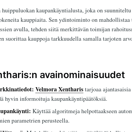
 huippuluokan kaupankäyntialusta, joka on suunnitelt
 kokeneita kauppiaita. Sen ydintoiminto on mahdollista
ssien avulla, tehden siitä merkittävän toimijan rahoitu
en suorittaa kauppoja tarkkuudella samalla tarjoten arv
tharis:n avainominaisuudet
rkkinatiedot:
Velmora Xentharis
tarjoaa ajantasaisia 
dä hyvin informoituja kaupankäyntipäätöksiä.
upankäynti:
Käyttää algoritmeja helpottaakseen autom
mien parametrien perusteella.