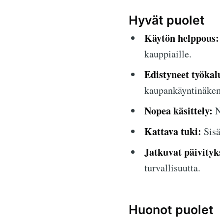
Hyvät puolet
Käytön helppous:
kauppiaille.
Edistyneet työkal
kaupankäyntinäkem
Nopea käsittely:
N
Kattava tuki:
Sisä
Jatkuvat päivityk
turvallisuutta.
Huonot puolet