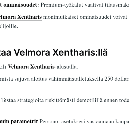
et ominaisuudet:
Premium-työkalut vaativat tilausmaks
elmora Xentharis
monimutkaiset ominaisuudet voivat o
lijoille.
taa Velmora Xentharis:llä
Velmora Xentharis
tili
-alustalla.
ista sujuva aloitus vähimmäistalletuksella 250 dollari
Testaa strategioita riskittömästi demotilillä ennen tode
nin parametrit
Personoi asetuksesi vastaamaan kaupan