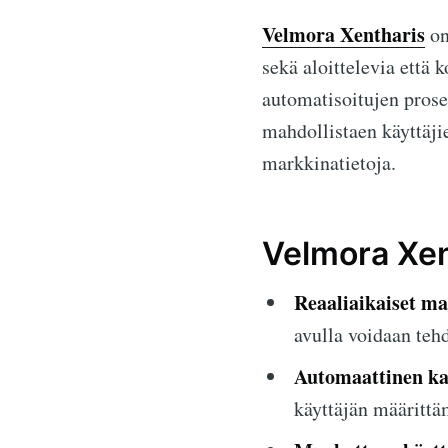
Velmora Xentharis
on
sekä aloittelevia että
automatisoitujen prose
mahdollistaen käyttäji
markkinatietoja.
Velmora Xen
Reaaliaikaiset ma
avulla voidaan teh
Automaattinen ka
käyttäjän määrittä