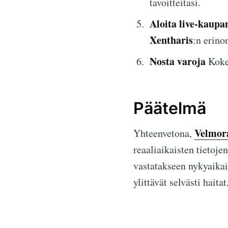
tavoitteitasi.
Aloita live-kaupa
Xentharis
:n erino
Nosta varoja
Kokei
Päätelmä
Velmor
Yhteenvetona,
reaaliaikaisten tietoje
vastatakseen nykyaikais
ylittävät selvästi hait