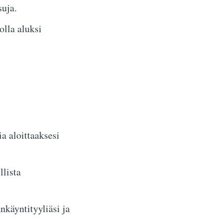
uja.
lla aluksi
a aloittaaksesi
llista
käyntityyliäsi ja