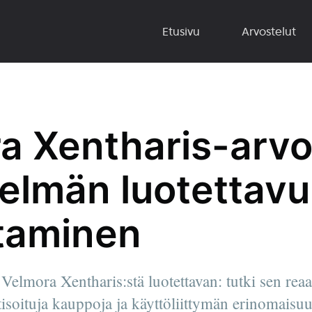
Etusivu
Arvostelut
a Xentharis-arvo
telmän luotettav
taminen
 Velmora Xentharis:stä luotettavan: tutki sen reaal
isoituja kauppoja ja käyttöliittymän erinomaisuu