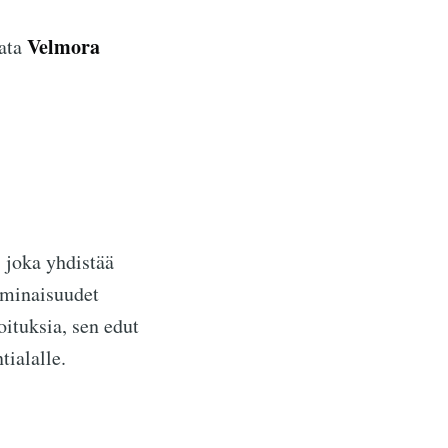
Velmora
nata
 joka yhdistää
 ominaisuudet
oituksia, sen edut
tialalle.