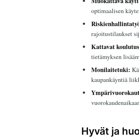
Muokattava käytt
optimaalisen käyte
Riskienhallintaty
rajoitustilaukset s
Kattavat koulutus
tietämyksen lisääm
Monilaitetuki:
Käy
kaupankäyntiä liikk
Ympärivuorokauti
vuorokaudenaikaan
Hyvät ja hu