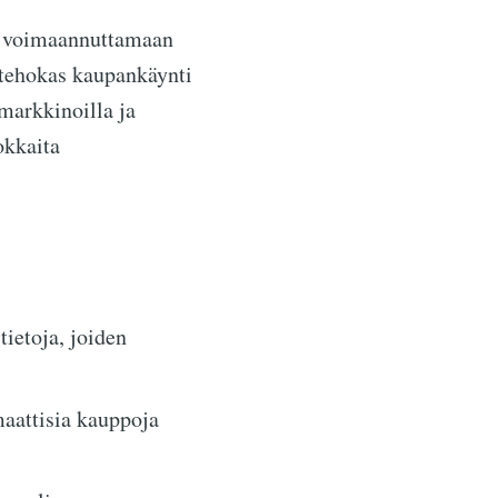
u voimaannuttamaan
a tehokas kaupankäynti
smarkkinoilla ja
okkaita
tietoja, joiden
aattisia kauppoja