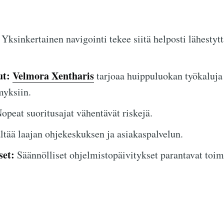
Yksinkertainen navigointi tekee siitä helposti lähestytt
ut:
Velmora Xentharis
tarjoaa huippuluokan työkaluja
yksiin.
opeat suoritusajat vähentävät riskejä.
ltää laajan ohjekeskuksen ja asiakaspalvelun.
set:
Säännölliset ohjelmistopäivitykset parantavat toimi