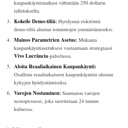
kaupankäyntimatkasi vähintään 250 dollarin
talletuksella.
Kokeile Demo-tiliä:
Hyödynnä riskitöntä
demo-tiliä alustan toimintojen ymmärtämiseksi.
Mainos Parametrien Asetus:
Mukauta
kaupankäyntiasetuksesi vastaamaan strategiaasi
Vivo Lucrância
-palvelussa.
Aloita Reaaliaikainen Kaupankäynti:
Osallistu reaaliaikaiseen kaupankäyntiin alustan
kykyjen hyödyntämiseksi.
Varojen Nostaminen:
Saumaton varojen
nostoprosessi, joka suoritetaan 24 tunnin
kuluessa.