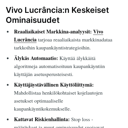
Vivo Lucrância:n Keskeiset
Ominaisuudet
Reaaliaikaiset Markkina-analyysit:
Vivo
Lucrância
tarjoaa reaaliaikaista markkinadataa
tarkkoihin kaupankäyntistrategioihin.
Älykäs Automaatio:
Käyttää älykkäitä
algoritmeja automatisoituun kaupankäyntiin
käyttäjän asetusperusteisesti.
Käyttäjäystävällinen Käyttöliittymä:
Mahdollistaa henkilökohtaiset kojelautojen
asetukset optimaaliselle
kaupankäyntikokemukselle.
Kattavat Riskienhallinta:
Stop loss -
määräykset ja muut ominaisuudet suojaavat