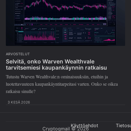
ARVOSTELUT
Selvitä, onko Warven Wealthvale
tarvitsemiesi kaupankäynnin ratkaisu
Tutustu Warven Wealthvale:n ominaisuuksiin, etuihin ja
luotettavuuteen kaupankäyntitarpeitasi varten. Onko se oikea
ratkaisu sinulle?
3 KESÄ 2026
Käyttöehdot
Tietos
Cryptogmail
© 2026