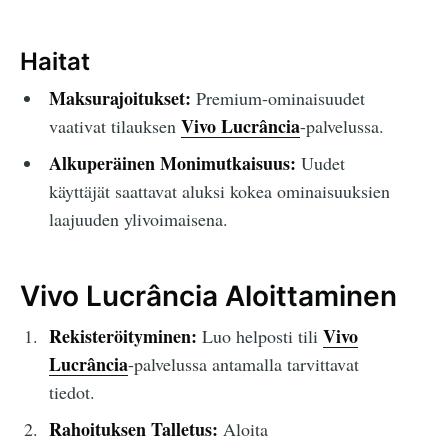
Haitat
Maksurajoitukset:
Premium-ominaisuudet
Vivo Lucrância
vaativat tilauksen
-palvelussa.
Alkuperäinen Monimutkaisuus:
Uudet
käyttäjät saattavat aluksi kokea ominaisuuksien
laajuuden ylivoimaisena.
Vivo Lucrância Aloittaminen
Rekisteröityminen:
Vivo
Luo helposti tili
Lucrância
-palvelussa antamalla tarvittavat
tiedot.
Rahoituksen Talletus:
Aloita