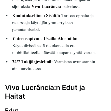
Vivo Lucrância
sijoituksia
-palvelussa.
Koulutuksellinen Sisältö:
Tarjoaa oppaita ja
resursseja käyttäjän ymmärryksen
parantamiseksi.
Yhteensopivuus Useilla Alustoilla:
Käytettävissä sekä tietokoneella että
mobiililaitteella kätevää kaupankäyntiä varten.
24/7 Tukijärjestelmä:
Varmistaa avunsaannin
aina tarvittaessa.
Vivo Lucrância:n Edut ja
Haitat
Edut