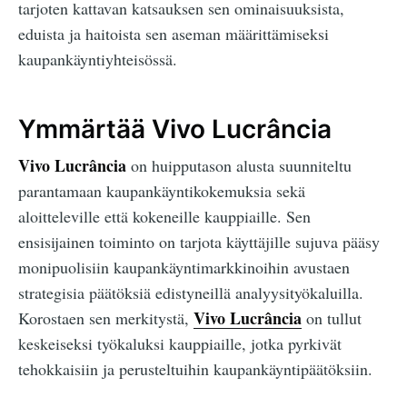
tarjoten kattavan katsauksen sen ominaisuuksista,
eduista ja haitoista sen aseman määrittämiseksi
kaupankäyntiyhteisössä.
Ymmärtää Vivo Lucrância
Vivo Lucrância
on huipputason alusta suunniteltu
parantamaan kaupankäyntikokemuksia sekä
aloitteleville että kokeneille kauppiaille. Sen
ensisijainen toiminto on tarjota käyttäjille sujuva pääsy
monipuolisiin kaupankäyntimarkkinoihin avustaen
strategisia päätöksiä edistyneillä analyysityökaluilla.
Vivo Lucrância
Korostaen sen merkitystä,
on tullut
keskeiseksi työkaluksi kauppiaille, jotka pyrkivät
tehokkaisiin ja perusteltuihin kaupankäyntipäätöksiin.