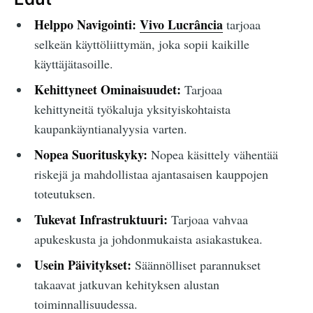
Helppo Navigointi:
Vivo Lucrância
tarjoaa
selkeän käyttöliittymän, joka sopii kaikille
käyttäjätasoille.
Kehittyneet Ominaisuudet:
Tarjoaa
kehittyneitä työkaluja yksityiskohtaista
kaupankäyntianalyysia varten.
Nopea Suorituskyky:
Nopea käsittely vähentää
riskejä ja mahdollistaa ajantasaisen kauppojen
toteutuksen.
Tukevat Infrastruktuuri:
Tarjoaa vahvaa
apukeskusta ja johdonmukaista asiakastukea.
Usein Päivitykset:
Säännölliset parannukset
takaavat jatkuvan kehityksen alustan
toiminnallisuudessa.