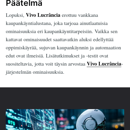
Päätelmä
Vivo Lucrância
Lopuksi,
erottuu vankkana
kaupankäyntialustana, joka tarjoaa ainutlaatuisia
ominaisuuksia eri kaupankäyntitarpeisiin. Vaikka sen
kattavat ominaisuudet saattavatkin aluksi edellyttää
oppimiskäyrää, sujuvan kaupankäynnin ja automaation
edut ovat ilmeisiä. Lisätutkimukset ja -testit ovat
Vivo Lucrância
suositeltavia, jotta voit täysin arvostaa
-
järjestelmän ominaisuuksia.