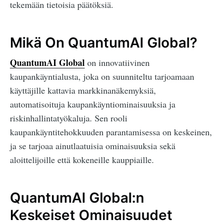
tekemään tietoisia päätöksiä.
Mikä On QuantumAI Global?
QuantumAI Global
on innovatiivinen
kaupankäyntialusta, joka on suunniteltu tarjoamaan
käyttäjille kattavia markkinanäkemyksiä,
automatisoituja kaupankäyntiominaisuuksia ja
riskinhallintatyökaluja. Sen rooli
kaupankäyntitehokkuuden parantamisessa on keskeinen,
ja se tarjoaa ainutlaatuisia ominaisuuksia sekä
aloittelijoille että kokeneille kauppiaille.
QuantumAI Global:n
Keskeiset Ominaisuudet