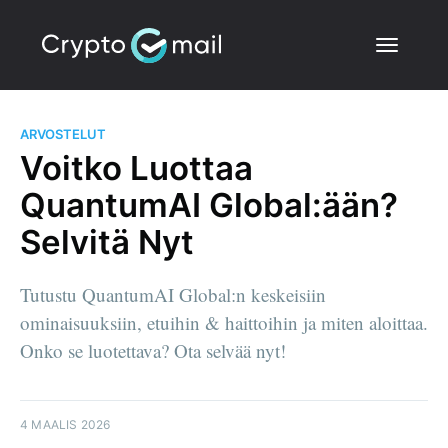
ARVOSTELUT
Voitko Luottaa
QuantumAI Global:ään?
Selvitä Nyt
Tutustu QuantumAI Global:n keskeisiin
ominaisuuksiin, etuihin & haittoihin ja miten aloittaa.
Onko se luotettava? Ota selvää nyt!
4 MAALIS 2026