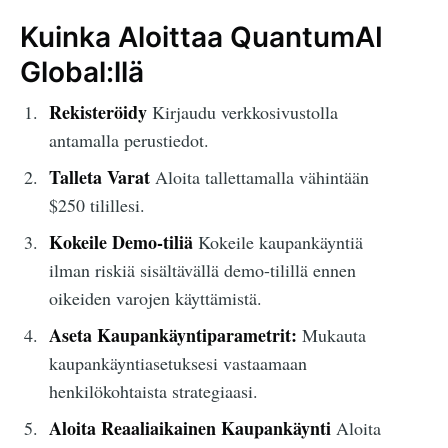
Kuinka Aloittaa QuantumAI
Global:llä
Rekisteröidy
Kirjaudu verkkosivustolla
antamalla perustiedot.
Talleta Varat
Aloita tallettamalla vähintään
$250 tilillesi.
Kokeile Demo-tiliä
Kokeile kaupankäyntiä
ilman riskiä sisältävällä demo-tilillä ennen
oikeiden varojen käyttämistä.
Aseta Kaupankäyntiparametrit:
Mukauta
kaupankäyntiasetuksesi vastaamaan
henkilökohtaista strategiaasi.
Aloita Reaaliaikainen Kaupankäynti
Aloita