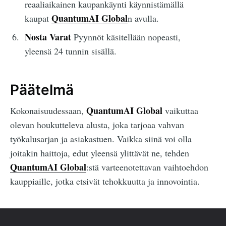
reaaliaikainen kaupankäynti käynnistämällä
QuantumAI Global
kaupat
n avulla.
Nosta Varat
Pyynnöt käsitellään nopeasti,
yleensä 24 tunnin sisällä.
Päätelmä
QuantumAI Global
Kokonaisuudessaan,
vaikuttaa
olevan houkutteleva alusta, joka tarjoaa vahvan
työkalusarjan ja asiakastuen. Vaikka siinä voi olla
joitakin haittoja, edut yleensä ylittävät ne, tehden
QuantumAI Global
:stä varteenotettavan vaihtoehdon
kauppiaille, jotka etsivät tehokkuutta ja innovointia.