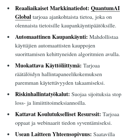
Reaaliaikaiset Markkinatiedot:
QuantumAI
Global
tarjoaa ajankohtaista tietoa, joka on
olennaista tietoisille kaupankäyntipäätöksille.
Automaattinen Kaupankäynti:
Mahdollistaa
käyttäjien automaattisten kauppojen
suorittamisen kehittyneiden algoritmien avulla.
Muokattava Käyttöliittymä:
Tarjoaa
räätälöidyn hallintapaneelikokemuksen
paremman käytettävyyden takaamiseksi.
Riskinhallintatyökalut:
Suojaa sijoituksia stop
loss- ja limiittitoimeksiannoilla.
Kattavat Koulutukselliset Resurssit:
Tarjoaa
oppaat ja webinaarit tiedon syventämiseksi.
Usean Laitteen Yhteensopivuus:
Saatavilla