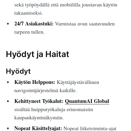
sekä työpöydällä että mobiililla joustavan käytön
takaamiseksi.
24/7 Asiakastuki:
Varmistaa avun saatavuuden
tarpeen tullen.
Hyödyt ja Haitat
Hyödyt
Käytön Helppous:
Käyttäjäystävällinen
navigointijärjestelmä kaikille.
Kehittyneet Työkalut:
QuantumAI Global
sisältää huipputyökaluja erinomaisiin
kaupankäyntinäkymiin.
Nopeat Käsittelyajat:
Nopeat liiketoiminta-ajat