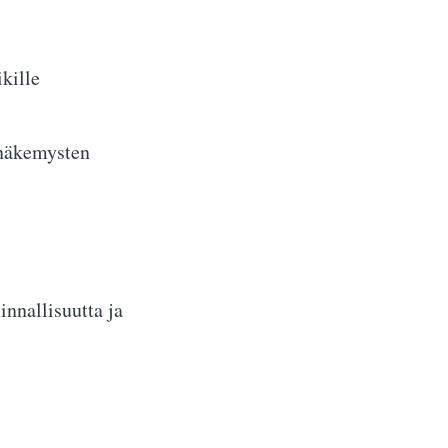
kille
inäkemysten
innallisuutta ja