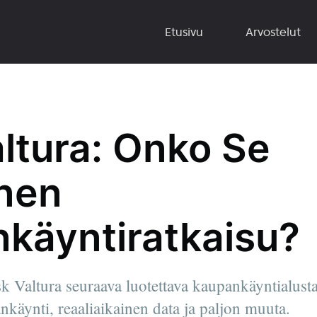
Etusivu
Arvostelut
altura: Onko Se
inen
käyntiratkaisu?
k Valtura seuraava luotettava kaupankäyntialusta
nkäynti, reaaliaikainen data ja paljon muuta.