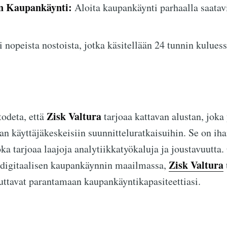
en Kaupankäynti:
Aloita kaupankäynti parhaalla saatavi
 nopeista nostoista, jotka käsitellään 24 tunnin kuluess
Zisk Valtura
odeta, että
tarjoaa kattavan alustan, joka
 käyttäjäkeskeisiin suunnitteluratkaisuihin. Se on ihant
joka tarjoaa laajoja analytiikkatyökaluja ja joustavuutta.
Zisk Valtura
ja digitaalisen kaupankäynnin maailmassa,
uttavat parantamaan kaupankäyntikapasiteettiasi.