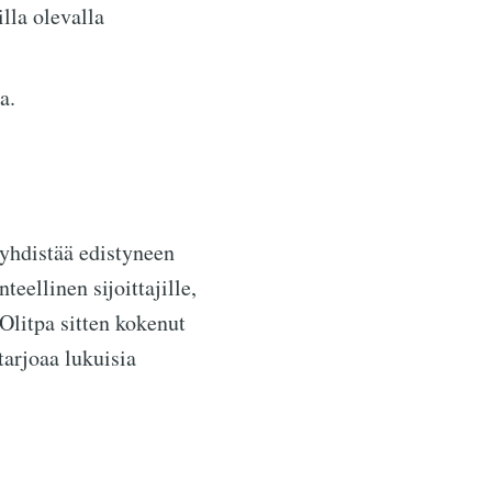
lla olevalla
a.
 yhdistää edistyneen
eellinen sijoittajille,
 Olitpa sitten kokenut
tarjoaa lukuisia