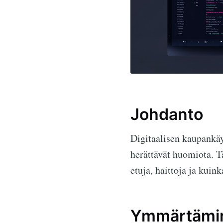
Johdanto
Digitaalisen kaupankäy
herättävät huomiota. T
etuja, haittoja ja kuink
Ymmärtämin