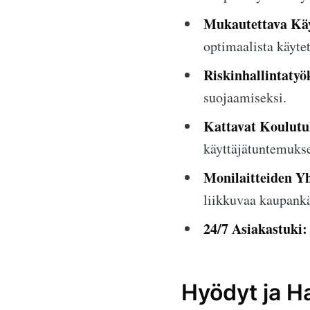
Mukautettava Käy
optimaalista käytet
Riskinhallintatyö
suojaamiseksi.
Kattavat Koulutuk
käyttäjätuntemuks
Monilaitteiden Y
liikkuvaa kaupankä
24/7 Asiakastuki:
Hyödyt ja Ha