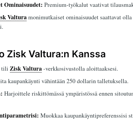
et Ominaisuudet:
Premium-työkalut vaativat tilausmak
sk Valtura
monimutkaiset ominaisuudet saattavat olla 
i.
o Zisk Valtura:n Kanssa
Zisk Valtura
tili
-verkkosivustolla aloittaaksesi.
ta kaupankäynti vähintään 250 dollarin talletuksella.
:
Harjoittele riskittömässä ympäristössä ennen sitoutu
tiparametrisi:
Muokkaa kaupankäyntipreferenssisi st