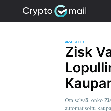
ARVOSTELUT
Zisk V
Lopull
Kaupan
Ota selvää, onko Zis
automatisoitu kaupa