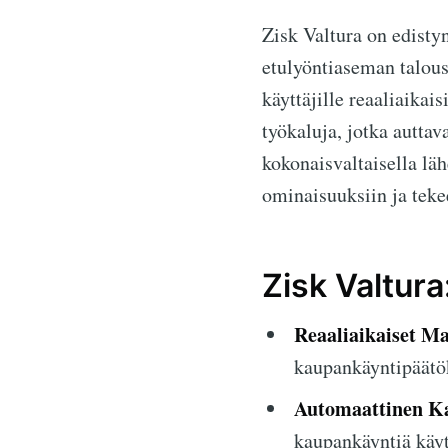
Zisk Valtura on edistyn
etulyöntiaseman talous
käyttäjille reaaliaikai
työkaluja, jotka autt
kokonaisvaltaisella läh
ominaisuuksiin ja tekee
Zisk Valtur
Reaaliaikaiset Ma
kaupankäyntipäätök
Automaattinen K
kaupankäyntiä käyt