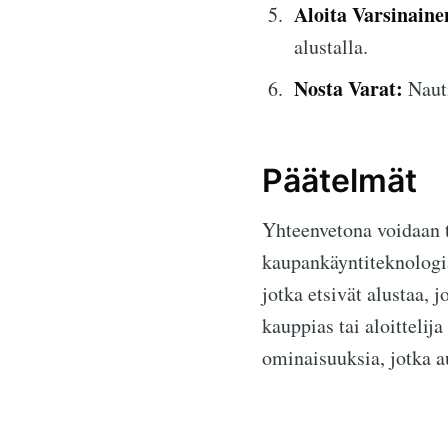
Aloita Varsinain
alustalla.
Nosta Varat:
Nauti
Päätelmät
Yhteenvetona voidaan t
kaupankäyntiteknologian
jotka etsivät alustaa, 
kauppias tai aloitteli
ominaisuuksia, jotka a