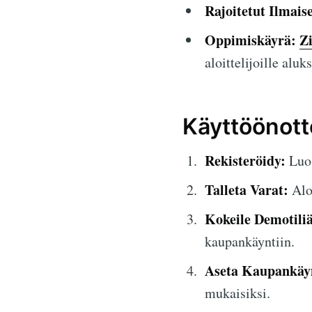
Rajoitetut Ilmais
Oppimiskäyrä:
Zi
aloittelijoille aluks
Käyttöönott
Rekisteröidy:
Luo 
Talleta Varat:
Aloi
Kokeile Demotiliä
kaupankäyntiin.
Aseta Kaupankäyn
mukaisiksi.