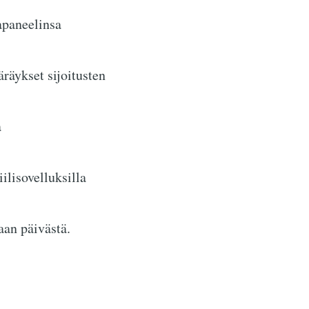
apaneelinsa
räykset sijoitusten
a
ilisovelluksilla
aan päivästä.