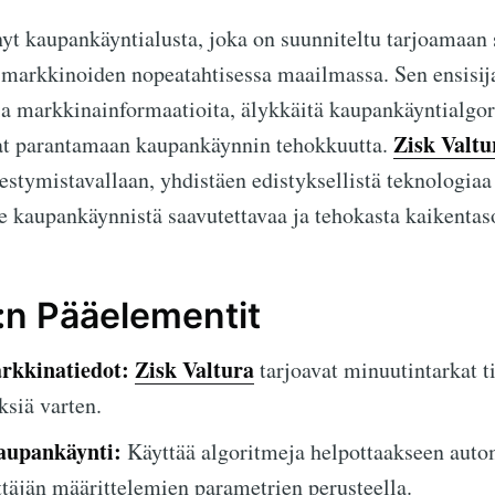
yt kaupankäyntialusta, joka on suunniteltu tarjoamaan si
markkinoiden nopeatahtisessa maailmassa. Sen ensisija
sia markkinainformaatioita, älykkäitä kaupankäyntialgor
Zisk Valtu
avat parantamaan kaupankäynnin tehokkuutta.
estymistavallaan, yhdistäen edistyksellistä teknologiaa 
 kaupankäynnistä saavutettavaa ja tehokasta kaikentasois
a:n Pääelementit
rkkinatiedot:
Zisk Valtura
tarjoavat minuutintarkat ti
siä varten.
aupankäynti:
Käyttää algoritmeja helpottaakseen auto
täjän määrittelemien parametrien perusteella.