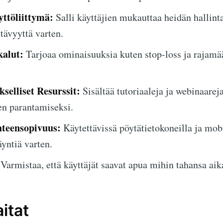
ttöliittymä:
Salli käyttäjien mukauttaa heidän hallint
tävyyttä varten.
kalut:
Tarjoaa ominaisuuksia kuten stop-loss ja rajamää
selliset Resurssit:
Sisältää tutoriaaleja ja webinaarej
en parantamiseksi.
hteensopivuus:
Käytettävissä pöytätietokoneilla ja mobi
yntiä varten.
Varmistaa, että käyttäjät saavat apua mihin tahansa aik
itat