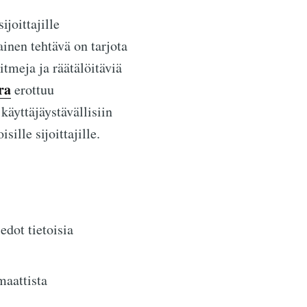
joittajille
inen tehtävä on tarjota
itmeja ja räätälöitäviä
ra
erottuu
käyttäjäystävällisiin
ille sijoittajille.
edot tietoisia
maattista