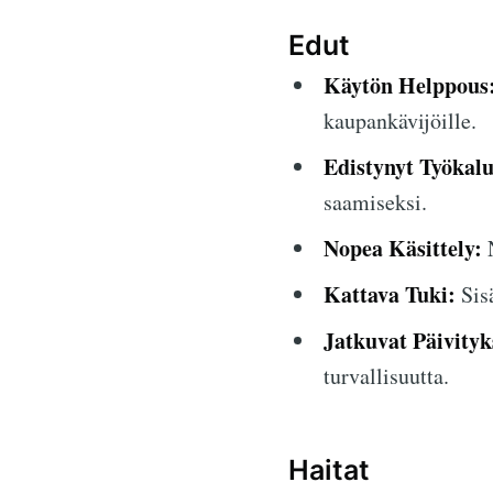
Edut
Käytön Helppous
kaupankävijöille.
Edistynyt Työkalu
saamiseksi.
Nopea Käsittely:
N
Kattava Tuki:
Sisä
Jatkuvat Päivityk
turvallisuutta.
Haitat