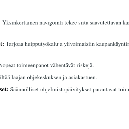
:
Yksinkertainen navigointi tekee siitä saavutettavan kai
t:
Tarjoaa huipputyökaluja ylivoimaisiin kaupankäynt
opeat toimeenpanot vähentävät riskejä.
ltää laajan ohjekeskuksen ja asiakastuen.
set:
Säännölliset ohjelmistopäivitykset parantavat toim