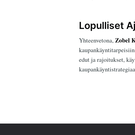
Lopulliset A
Zobel 
Yhteenvetona,
kaupankäyntitarpeisii
edut ja rajoitukset, käy
kaupankäyntistrategiaa