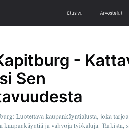
Etusivu
Arvostelut
Kapitburg - Katta
si Sen
tavuudesta
urg: Luotettava kaupankäyntialusta, joka tarjoaa
a kaupankäyntiä ja vahvoja työkaluja. Tarkista, 