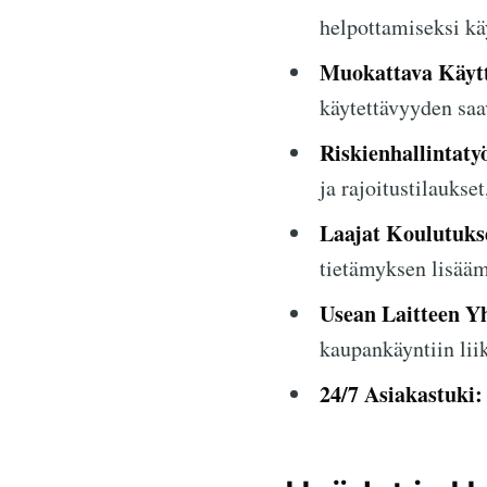
helpottamiseksi kä
Muokattava Käytt
käytettävyyden saa
Riskienhallintaty
ja rajoitustilaukse
Laajat Koulutukse
tietämyksen lisääm
Usean Laitteen Y
kaupankäyntiin lii
24/7 Asiakastuki: