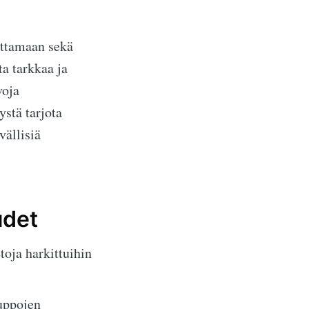
ottamaan sekä
ta tarkkaa ja
voja
stä tarjota
vällisiä
udet
etoja harkittuihin
uppojen