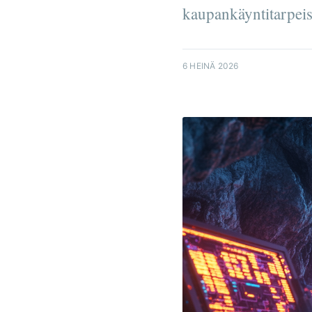
kaupankäyntitarpeisi
6 HEINÄ 2026