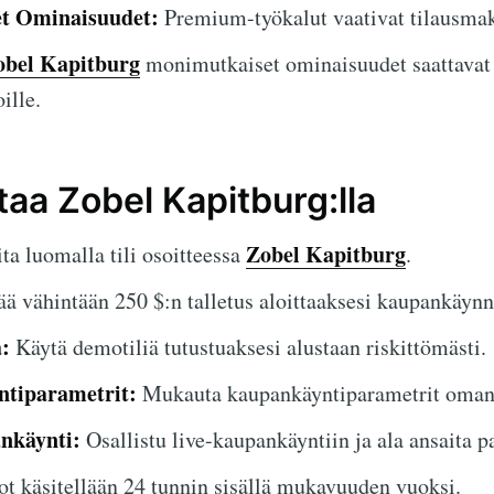
et Ominaisuudet:
Premium-työkalut vaativat tilausmak
obel Kapitburg
monimutkaiset ominaisuudet saattavat 
oille.
taa Zobel Kapitburg:lla
Zobel Kapitburg
ta luomalla tili osoitteessa
.
ä vähintään 250 $:n talletus aloittaaksesi kaupankäynn
:
Käytä demotiliä tutustuaksesi alustaan riskittömästi.
tiparametrit:
Mukauta kaupankäyntiparametrit oman
ankäynti:
Osallistu live-kaupankäyntiin ja ala ansaita pa
t käsitellään 24 tunnin sisällä mukavuuden vuoksi.