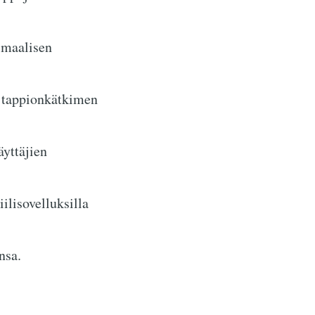
timaalisen
n tappionkätkimen
äyttäjien
ilisovelluksilla
nsa.