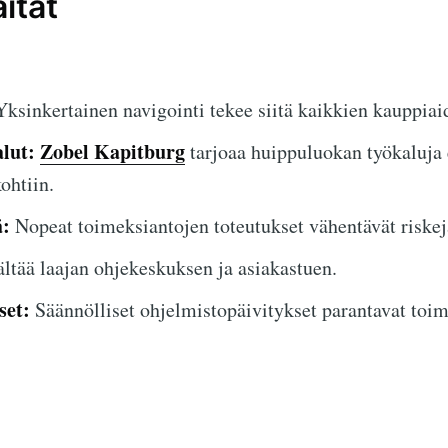
itat
ksinkertainen navigointi tekee siitä kaikkien kauppiaid
lut:
Zobel Kapitburg
tarjoaa huippuluokan työkaluja
ohtiin.
ä:
Nopeat toimeksiantojen toteutukset vähentävät riskej
ltää laajan ohjekeskuksen ja asiakastuen.
set:
Säännölliset ohjelmistopäivitykset parantavat toim