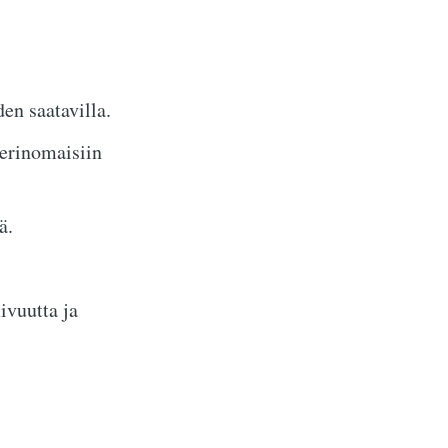
en saatavilla.
 erinomaisiin
ä.
ivuutta ja