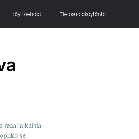
Käyttöehdot
Tietosuojakäytäntö
va
 reaaliaikaista
sopiiko se