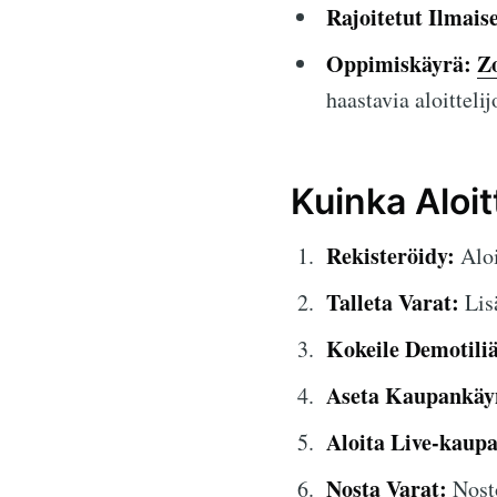
Rajoitetut Ilmais
Oppimiskäyrä:
Z
haastavia aloittelij
Kuinka Aloit
Rekisteröidy:
Aloi
Talleta Varat:
Lisä
Kokeile Demotiliä
Aseta Kaupankäyn
Aloita Live-kaup
Nosta Varat:
Nosto