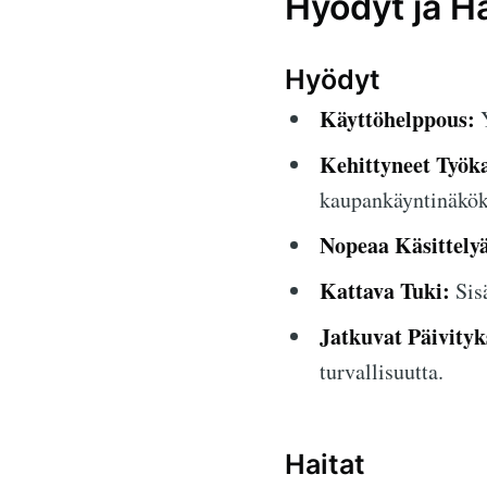
Hyödyt ja Ha
Hyödyt
Käyttöhelppous:
Y
Kehittyneet Työka
kaupankäyntinäkök
Nopeaa Käsittely
Kattava Tuki:
Sisä
Jatkuvat Päivityk
turvallisuutta.
Haitat