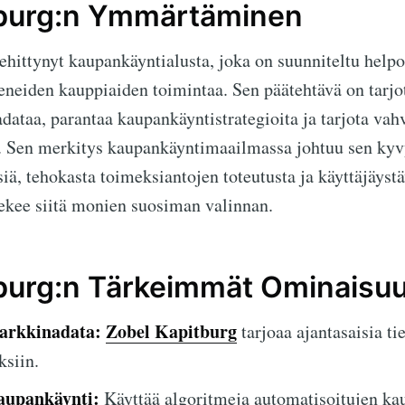
tburg:n Ymmärtäminen
ehittynyt kaupankäyntialusta, joka on suunniteltu help
keneiden kauppiaiden toimintaa. Sen päätehtävä on tarjo
dataa, parantaa kaupankäyntistrategioita ja tarjota vah
. Sen merkitys kaupankäyntimaailmassa johtuu sen kyvy
ä, tehokasta toimeksiantojen toteutusta ja käyttäjäystä
tekee siitä monien suosiman valinnan.
burg:n Tärkeimmät Ominaisu
arkkinadata:
Zobel Kapitburg
tarjoaa ajantasaisia ti
ksiin.
aupankäynti:
Käyttää algoritmeja automatisoitujen ka