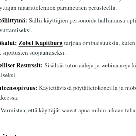
yttäjän määrittelemien parametrien perusteella.
öliittymä:
Sallii käyttäjien personoida hallintansa op
vuttamiseksi.
ökalut:
Zobel Kapitburg
tarjoaa ominaisuuksia, kute
t, sijoitusten suojaamiseksi.
lliset Resurssit:
Sisältää tutoriaaleja ja webinaareja k
iseksi.
hteensopivuus:
Käytettävissä pöytätietokoneilla ja mobi
kkeessä.
Varmistaa, että käyttäjät saavat apua mihin aikaan taha