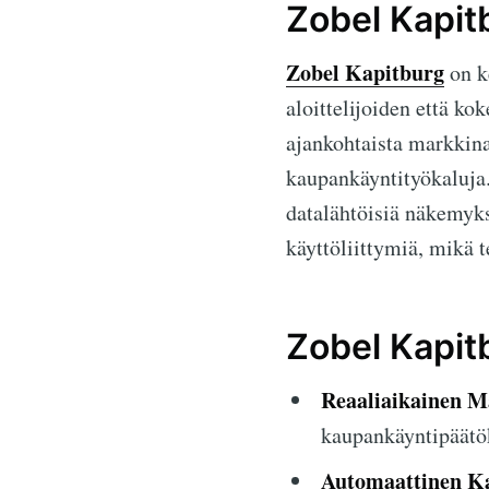
Zobel Kapi
Zobel Kapitburg
on k
aloittelijoiden että ko
ajankohtaista markkina
kaupankäyntityökaluja
datalähtöisiä näkemyksi
käyttöliittymiä, mikä 
Zobel Kapit
Reaaliaikainen M
kaupankäyntipäätö
Automaattinen K