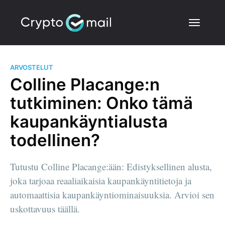
ARVOSTELUT
Colline Placange:n
tutkiminen: Onko tämä
kaupankäyntialusta
todellinen?
Tutustu Colline Placange:ään: Edistyksellinen alusta,
joka tarjoaa reaaliaikaisia kaupankäyntitietoja ja
automaattisia kaupankäyntiominaisuuksia. Arvioi sen
uskottavuus täällä.