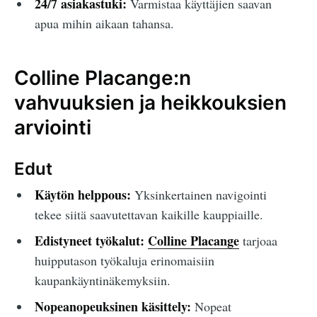
24/7 asiakastuki:
Varmistaa käyttäjien saavan
apua mihin aikaan tahansa.
Colline Placange:n
vahvuuksien ja heikkouksien
arviointi
Edut
Käytön helppous:
Yksinkertainen navigointi
tekee siitä saavutettavan kaikille kauppiaille.
Edistyneet työkalut:
Colline Placange
tarjoaa
huipputason työkaluja erinomaisiin
kaupankäyntinäkemyksiin.
Nopeanopeuksinen käsittely:
Nopeat