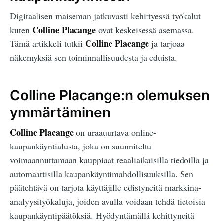
Digitaalisen maiseman jatkuvasti kehittyessä työkalut
Colline Placange
kuten
ovat keskeisessä asemassa.
Colline Placange
Tämä artikkeli tutkii
ja tarjoaa
näkemyksiä sen toiminnallisuudesta ja eduista.
Colline Placange:n olemuksen
ymmärtäminen
Colline Placange
on uraauurtava online-
kaupankäyntialusta, joka on suunniteltu
voimaannuttamaan kauppiaat reaaliaikaisilla tiedoilla ja
automaattisilla kaupankäyntimahdollisuuksilla. Sen
päätehtävä on tarjota käyttäjille edistyneitä markkina-
analyysityökaluja, joiden avulla voidaan tehdä tietoisia
kaupankäyntipäätöksiä. Hyödyntämällä kehittyneitä