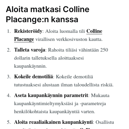
Aloita matkasi Colline
Placange:n kanssa
Rekisteröidy
Colline
: Aloita luomalla tili
Placange
virallisen verkkosivuston kautta.
Talleta varoja
: Rahoita tiliäsi vähintään 250
dollarin talletuksella aloittaaksesi
kaupankäynnin.
Kokeile demotiliä
: Kokeile demotiliä
tutustuaksesi alustaan ilman taloudellista riskiä.
Aseta kaupankäynnin parametrit
: Mukauta
kaupankäyntimieltymyksiäsi ja -parametreja
henkilökohtaista kaupankäyntiä varten.
Aloita reaaliaikainen kaupankäynti
: Osallistu