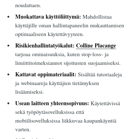
noudattaen.
Muokattava käyttöliittymä:
Mahdollistaa
käyttäjille oman hallintapaneelin mukauttamisen
optimaaliseen käytettävyyteen.
Risikienhallintatyökalut:
Colline Placange
tarjoaa ominaisuuksia, kuten stop-loss- ja
limiittitoimeksiannot sijoitusten suojaamiseksi.
Kattavat oppimateriaalit:
Sisältää tutoriaaleja
ja webinaareja käyttäjien tietämyksen
lisäämiseksi.
Usean laitteen yhteensopivuus:
Käytettävissä
sekä työpöytäsovelluksissa että
mobiilisovelluksissa liikkuvaa kaupankäyntiä
varten.