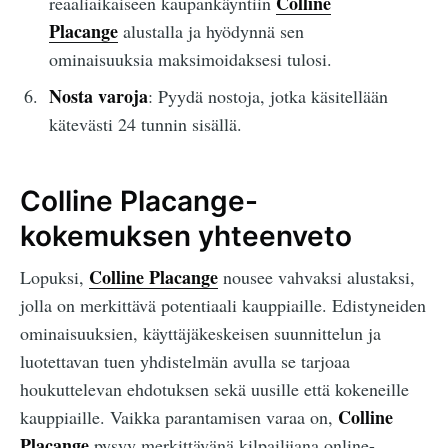
Colline
reaaliaikaiseen kaupankäyntiin
Placange
alustalla ja hyödynnä sen
ominaisuuksia maksimoidaksesi tulosi.
Nosta varoja
: Pyydä nostoja, jotka käsitellään
kätevästi 24 tunnin sisällä.
Colline Placange-
kokemuksen yhteenveto
Colline Placange
Lopuksi,
nousee vahvaksi alustaksi,
jolla on merkittävä potentiaali kauppiaille. Edistyneiden
ominaisuuksien, käyttäjäkeskeisen suunnittelun ja
luotettavan tuen yhdistelmän avulla se tarjoaa
houkuttelevan ehdotuksen sekä uusille että kokeneille
Colline
kauppiaille. Vaikka parantamisen varaa on,
Placange
pysyy merkittävänä kilpailijana online-