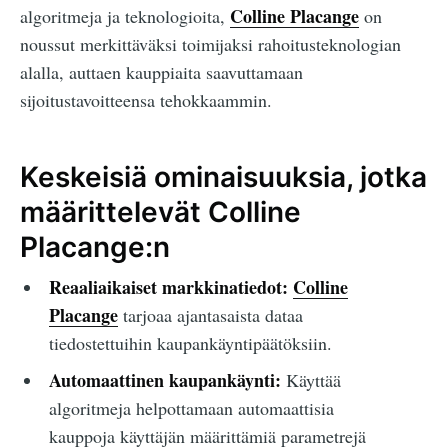
Colline Placange
algoritmeja ja teknologioita,
on
noussut merkittäväksi toimijaksi rahoitusteknologian
alalla, auttaen kauppiaita saavuttamaan
sijoitustavoitteensa tehokkaammin.
Keskeisiä ominaisuuksia, jotka
määrittelevät Colline
Placange:n
Reaaliaikaiset markkinatiedot:
Colline
Placange
tarjoaa ajantasaista dataa
tiedostettuihin kaupankäyntipäätöksiin.
Automaattinen kaupankäynti:
Käyttää
algoritmeja helpottamaan automaattisia
kauppoja käyttäjän määrittämiä parametrejä