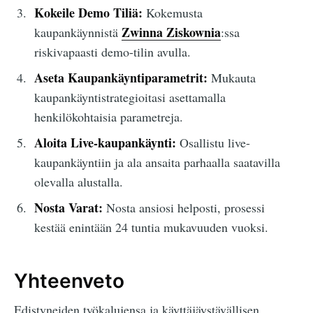
Kokeile Demo Tiliä:
Kokemusta
Zwinna Ziskownia
kaupankäynnistä
:ssa
riskivapaasti demo-tilin avulla.
Aseta Kaupankäyntiparametrit:
Mukauta
kaupankäyntistrategioitasi asettamalla
henkilökohtaisia parametreja.
Aloita Live-kaupankäynti:
Osallistu live-
kaupankäyntiin ja ala ansaita parhaalla saatavilla
olevalla alustalla.
Nosta Varat:
Nosta ansiosi helposti, prosessi
kestää enintään 24 tuntia mukavuuden vuoksi.
Yhteenveto
Edistyneiden työkalujensa ja käyttäjäystävällisen