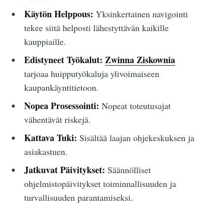
Käytön Helppous:
Yksinkertainen navigointi
tekee siitä helposti lähestyttävän kaikille
kauppiaille.
Edistyneet Työkalut:
Zwinna Ziskownia
tarjoaa huipputyökaluja ylivoimaiseen
kaupankäyntitietoon.
Nopea Prosessointi:
Nopeat toteutusajat
vähentävät riskejä.
Kattava Tuki:
Sisältää laajan ohjekeskuksen ja
asiakastuen.
Jatkuvat Päivitykset:
Säännölliset
ohjelmistopäivitykset toiminnallisuuden ja
turvallisuuden parantamiseksi.