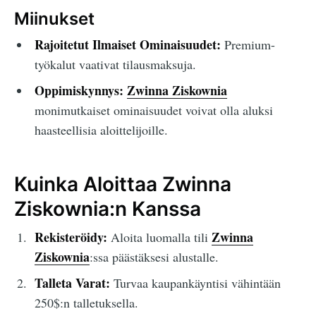
Miinukset
Rajoitetut Ilmaiset Ominaisuudet:
Premium-
työkalut vaativat tilausmaksuja.
Oppimiskynnys:
Zwinna Ziskownia
monimutkaiset ominaisuudet voivat olla aluksi
haasteellisia aloittelijoille.
Kuinka Aloittaa Zwinna
Ziskownia:n Kanssa
Rekisteröidy:
Zwinna
Aloita luomalla tili
Ziskownia
:ssa päästäksesi alustalle.
Talleta Varat:
Turvaa kaupankäyntisi vähintään
250$:n talletuksella.