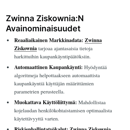
Zwinna Ziskownia:N
Avainominaisuudet
Reaaliaikainen Markkinadata:
Zwinna
Ziskownia
tarjoaa ajantasaisia tietoja
harkittuihin kaupankäyntipäätöksiin.
Automaattinen Kaupankäynti:
Hyödyntää
algoritmeja helpottaakseen automaattista
kaupankäyntiä käyttäjän määrittämien
parametrien perusteella.
Muokattava Käyttöliittymä:
Mahdollistaa
kojelaudan henkilökohtaistamisen optimaalista
käytettävyyttä varten.
Riskienhallintatyökalut:
Zwinna Ziskownia