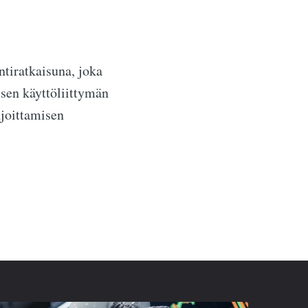
tiratkaisuna, joka
isen käyttöliittymän
ijoittamisen