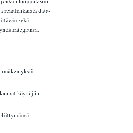
le joukon huipputason
 reaaliaikaista data-
ittävän sekä
yntistrategiansa.
ietonäkemyksiä
kaupat käyttäjän
töliittymänsä