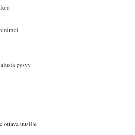
luja
minimoi
 alusta pysyy
lottava uusille