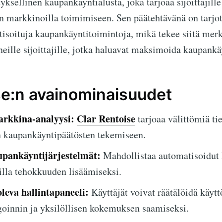
yksellinen kaupankäyntialusta, joka tarjoaa sijoittajil
n markkinoilla toimimiseen. Sen päätehtävänä on tarjota
tisoituja kaupankäyntitoimintoja, mikä tekee siitä merk
eneille sijoittajille, jotka haluavat maksimoida kaupankä
se:n avainominaisuudet
arkkina-analyysi:
Clar Rentoise
tarjoaa välittömiä t
n kaupankäyntipäätösten tekemiseen.
upankäyntijärjestelmät:
Mahdollistaa automatisoidut 
illa tehokkuuden lisäämiseksi.
leva hallintapaneeli:
Käyttäjät voivat räätälöidä käyt
oinnin ja yksilöllisen kokemuksen saamiseksi.