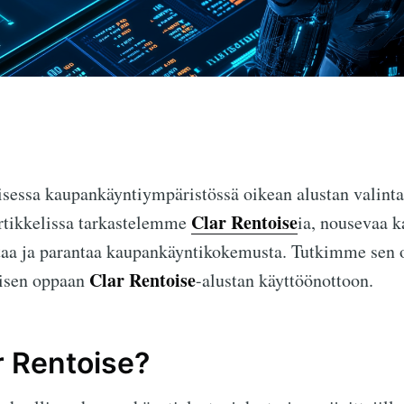
essa kaupankäyntiympäristössä oikean alustan valinta
Clar Rentoise
rtikkelissa tarkastelemme
ia, nousevaa 
staa ja parantaa kaupankäyntikokemusta. Tutkimme sen 
Clar Rentoise
aisen oppaan
-alustan käyttöönottoon.
r Rentoise?