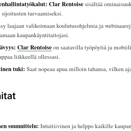
enhallintatyökalut:
Clar Rentoise
sisältää ominaisuuk
 sijoitusten turvaamiseksi.
sy laajaan valikoimaan koulutusohjelmia ja webinaareja
tamaan kaupankäyntitaitojasi.
tävyys:
Clar Rentoise
on saatavilla työpöytiä ja mobiili
uppaa liikkeellä ollessasi.
nen tuki:
Saat nopeaa apua milloin tahansa, vilken aj
itat
nen suunnittelu:
Intuitiivinen ja helppo kaikille kaupan