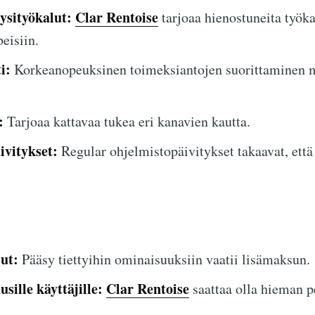
ysityökalut:
Clar Rentoise
tarjoaa hienostuneita työka
eisiin.
i:
Korkeanopeuksinen toimeksiantojen suorittaminen 
:
Tarjoaa kattavaa tukea eri kanavien kautta.
ivitykset:
Regular ohjelmistopäivitykset takaavat, että
ut:
Pääsy tiettyihin ominaisuuksiin vaatii lisämaksun.
ille käyttäjille:
Clar Rentoise
saattaa olla hieman pe