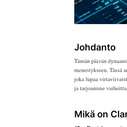
Johdanto
Tämän päivän dynaamis
menestykseen. Tässä a
joka lupaa virtaviivai
ja tarjoamme vaiheitt
Mikä on Cla