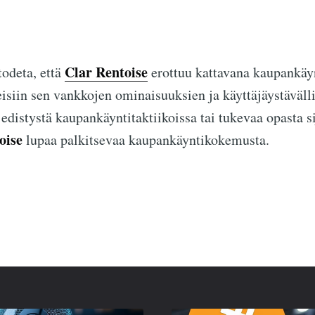
Clar Rentoise
odeta, että
erottuu kattavana kaupankäyn
peisiin sen vankkojen ominaisuuksien ja käyttäjäystäväll
n edistystä kaupankäyntitaktiikoissa tai tukevaa opasta s
oise
lupaa palkitsevaa kaupankäyntikokemusta.