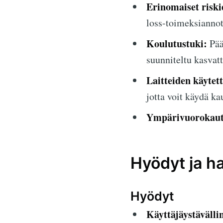
Erinomaiset riski
loss-toimeksiannot
Koulutustuki:
Pää
suunniteltu kasvat
Laitteiden käytet
jotta voit käydä ka
Ympärivuorokauti
Hyödyt ja ha
Hyödyt
Käyttäjäystävälli