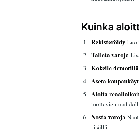
Kuinka aloit
Rekisteröidy
Luo t
Talleta varoja
Lis
Kokeile demotiliä
Aseta kaupankäyn
Aloita reaaliaika
tuottavien mahdoll
Nosta varoja
Nauti
sisällä.