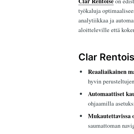
Clar Rentoise
on edist
työkaluja optimaalisee
analytiikkaa ja automa
aloitteleville että kok
Clar Rentoi
Reaaliaikainen m
hyvin perusteltuje
Automaattiset ka
ohjaamilla asetuks
Mukautettavissa o
saumattoman navig