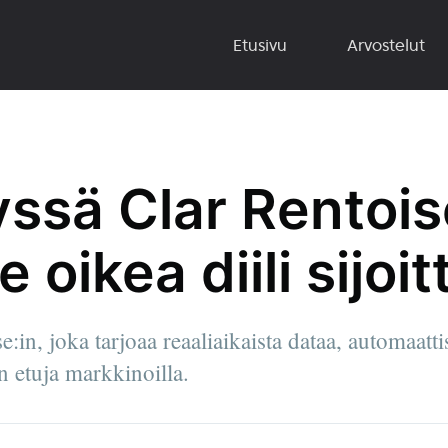
Etusivu
Arvostelut
yssä Clar Rentois
oikea diili sijoitt
e:in, joka tarjoaa reaaliaikaista dataa, automaatt
n etuja markkinoilla.