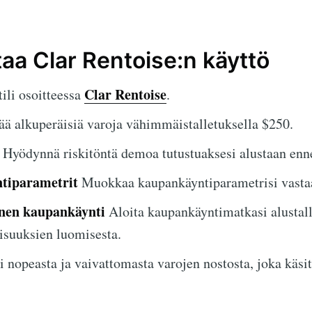
taa Clar Rentoise:n käyttö
Clar Rentoise
ili osoitteessa
.
ää alkuperäisiä varoja vähimmäistalletuksella $250.
Hyödynnä riskitöntä demoa tutustuaksesi alustaan ennen
tiparametrit
Muokkaa kaupankäyntiparametrisi vastaa
inen kaupankäynti
Aloita kaupankäyntimatkasi alustall
isuuksien luomisesta.
 nopeasta ja vaivattomasta varojen nostosta, joka käsit