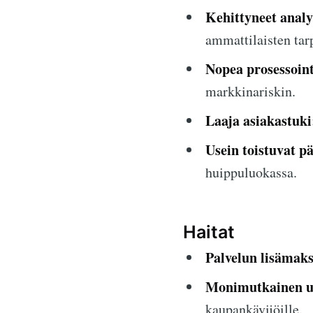
Kehittyneet analy
ammattilaisten tarp
Nopea prosessoint
markkinariskin.
Laaja asiakastuki
Usein toistuvat pä
huippuluokassa.
Haitat
Palvelun lisämaks
Monimutkainen uus
kaupankävijöille.