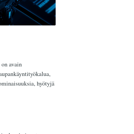
 on avain
kaupankäyntityökalua,
ominaisuuksia, hyötyjä