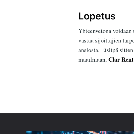
Lopetus
Yhteenvetona voidaan t
vastaa sijoittajien tar
ansiosta. Etsitpä sitte
Clar Rent
maailmaan,