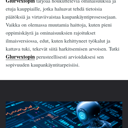
Glurvextopin
tarjoaa houkuttelevia ominaisuuksia ja
etuja kauppiaille, jotka haluavat tehdä tietoisia
päätöksiä ja virtaviivaistaa kaupankäyntiprosessejaan.
Vaikka on olemassa muutamia haittoja, kuten pieni
oppimiskäyrä ja ominaisuuksien rajoitukset
ilmaisversiossa, edut, kuten kehittyneet työkalut ja
kattava tuki, tekevät siitä harkitsemisen arvoisen. Tutki
Glurvextopin
perusteellisesti arvioidaksesi sen
sopivuuden kaupankäyntitarpeisiisi.