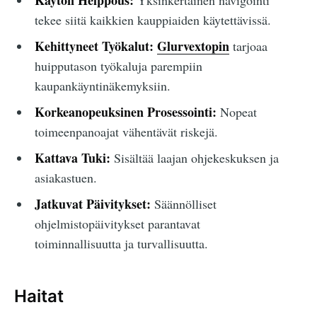
Käytön Helppous:
Yksinkertainen navigointi
tekee siitä kaikkien kauppiaiden käytettävissä.
Kehittyneet Työkalut:
Glurvextopin
tarjoaa
huipputason työkaluja parempiin
kaupankäyntinäkemyksiin.
Korkeanopeuksinen Prosessointi:
Nopeat
toimeenpanoajat vähentävät riskejä.
Kattava Tuki:
Sisältää laajan ohjekeskuksen ja
asiakastuen.
Jatkuvat Päivitykset:
Säännölliset
ohjelmistopäivitykset parantavat
toiminnallisuutta ja turvallisuutta.
Haitat