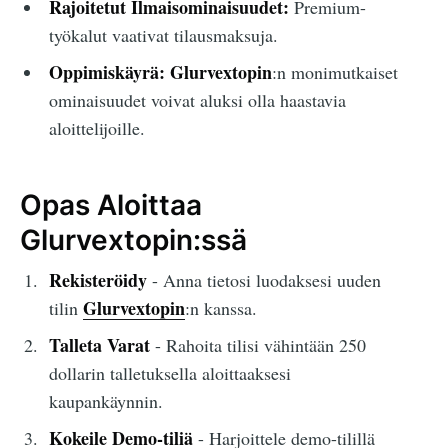
Rajoitetut Ilmaisominaisuudet:
Premium-
työkalut vaativat tilausmaksuja.
Oppimiskäyrä:
Glurvextopin
:n monimutkaiset
ominaisuudet voivat aluksi olla haastavia
aloittelijoille.
Opas Aloittaa
Glurvextopin:ssä
Rekisteröidy
- Anna tietosi luodaksesi uuden
Glurvextopin
tilin
:n kanssa.
Talleta Varat
- Rahoita tilisi vähintään 250
dollarin talletuksella aloittaaksesi
kaupankäynnin.
Kokeile Demo-tiliä
- Harjoittele demo-tilillä