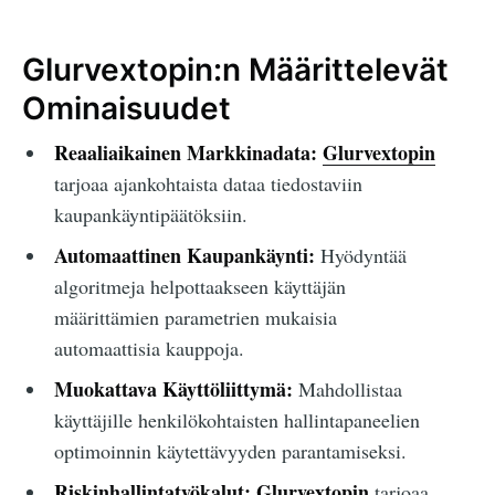
Glurvextopin:n Määrittelevät
Ominaisuudet
Reaaliaikainen Markkinadata:
Glurvextopin
tarjoaa ajankohtaista dataa tiedostaviin
kaupankäyntipäätöksiin.
Automaattinen Kaupankäynti:
Hyödyntää
algoritmeja helpottaakseen käyttäjän
määrittämien parametrien mukaisia
automaattisia kauppoja.
Muokattava Käyttöliittymä:
Mahdollistaa
käyttäjille henkilökohtaisten hallintapaneelien
optimoinnin käytettävyyden parantamiseksi.
Riskinhallintatyökalut:
Glurvextopin
tarjoaa