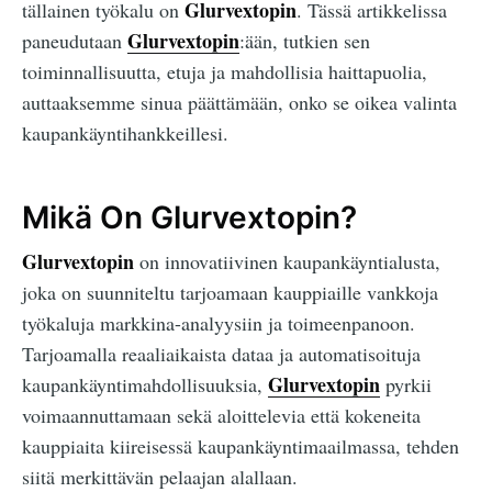
Glurvextopin
tällainen työkalu on
. Tässä artikkelissa
Glurvextopin
paneudutaan
:ään, tutkien sen
toiminnallisuutta, etuja ja mahdollisia haittapuolia,
auttaaksemme sinua päättämään, onko se oikea valinta
kaupankäyntihankkeillesi.
Mikä On Glurvextopin?
Glurvextopin
on innovatiivinen kaupankäyntialusta,
joka on suunniteltu tarjoamaan kauppiaille vankkoja
työkaluja markkina-analyysiin ja toimeenpanoon.
Tarjoamalla reaaliaikaista dataa ja automatisoituja
Glurvextopin
kaupankäyntimahdollisuuksia,
pyrkii
voimaannuttamaan sekä aloittelevia että kokeneita
kauppiaita kiireisessä kaupankäyntimaailmassa, tehden
siitä merkittävän pelaajan alallaan.