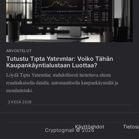
ARVOSTELUT
Tutustu Tıpta Yatırımlar: Voiko Tähän
Kaupankäyntialustaan Luottaa?
Löydä Tıpta Yatırımlar, mahdollisesti luotettava alusta
reaaliaikaisella datalla, automaattisella kaupankäynnillä ja
monilaitetuki.
2 KESÄ 2026
Käyttöehdot
Tietos
Cryptogmail
© 2026