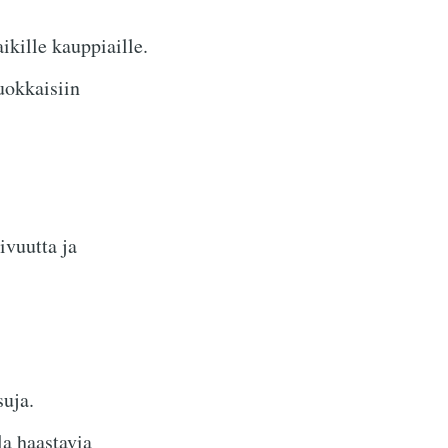
ikille kauppiaille.
uokkaisiin
ivuutta ja
uja.
a haastavia