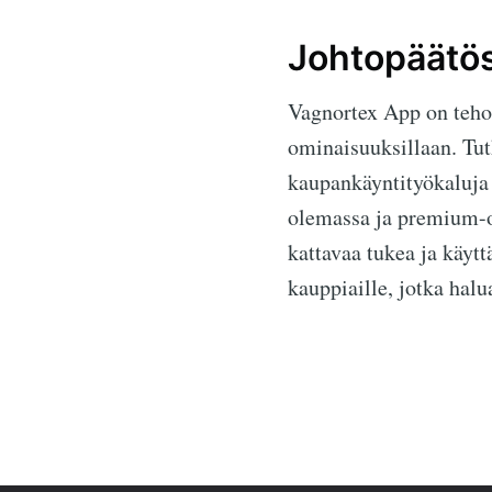
Johtopäätö
Vagnortex App on tehok
ominaisuuksillaan. Tut
kaupankäyntityökaluja 
olemassa ja premium-o
kattavaa tukea ja käytt
kauppiaille, jotka hal