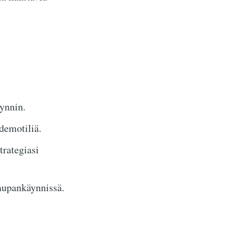
äynnin.
demotiliä.
rategiasi
kaupankäynnissä.