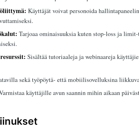
öliittymä:
Käyttäjät voivat personoida hallintapaneeli
vuttamiseksi.
ökalut:
Tarjoaa ominaisuuksia kuten stop-loss ja limit
iseksi.
resurssit:
Sisältää tutoriaaleja ja webinaareja käyttäji
tavilla sekä työpöytä- että mobiilisovelluksina liikku
Varmistaa käyttäjille avun saannin mihin aikaan päiväst
iinukset