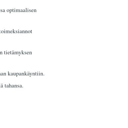
nsa optimaalisen
-toimeksiannot
en tietämyksen
vaan kaupankäyntiin.
ä tahansa.