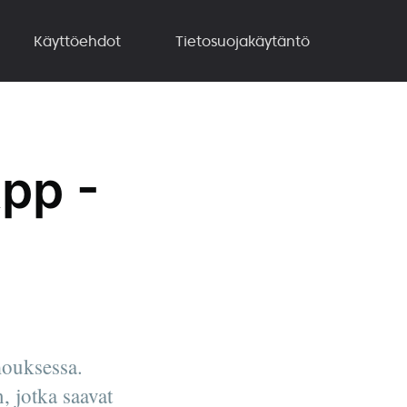
Käyttöehdot
Tietosuojakäytäntö
pp -
mouksessa.
, jotka saavat