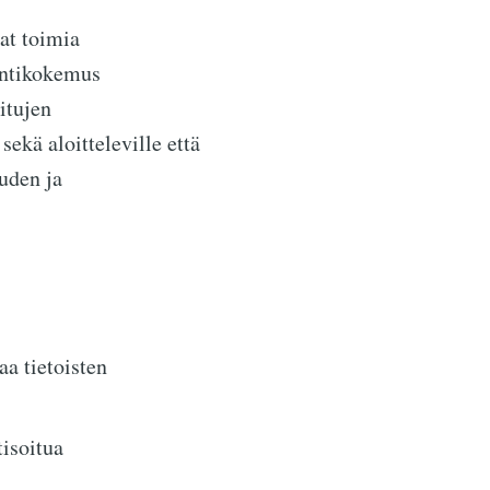
at toimia
yntikokemus
itujen
ekä aloitteleville että
uden ja
aa tietoisten
isoitua