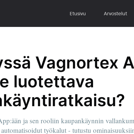
Etusivu
Arvostelut
lyssä Vagnortex A
e luotettava
käyntiratkaisu?
App:ään ja sen rooliin kaupankäynnin vallanku
 automatisoidut työkalut - tutustu ominaisuuksiin