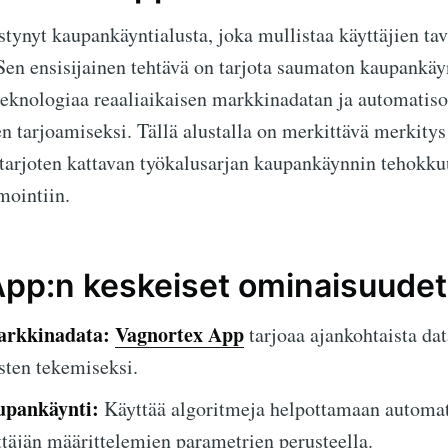
tynyt kaupankäyntialusta, joka mullistaa käyttäjien tav
Sen ensisijainen tehtävä on tarjota saumaton kaupankä
eknologiaa reaaliaikaisen markkinadatan ja automatiso
 tarjoamiseksi. Tällä alustalla on merkittävä merkitys s
 tarjoten kattavan työkalusarjan kaupankäynnin tehokku
ointiin.
pp:n keskeiset ominaisuudet
arkkinadata:
Vagnortex App
tarjoaa ajankohtaista dat
sten tekemiseksi.
upankäynti:
Käyttää algoritmeja helpottamaan automat
täjän määrittelemien parametrien perusteella.