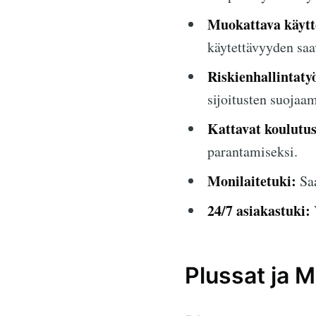
Muokattava käytt
käytettävyyden saa
Riskienhallintaty
sijoitusten suojaam
Kattavat koulutus
parantamiseksi.
Monilaitetuki:
Saa
24/7 asiakastuki:
Plussat ja M