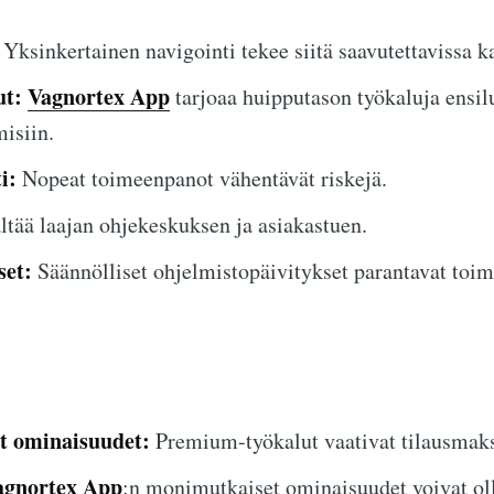
Yksinkertainen navigointi tekee siitä saavutettavissa ka
ut:
Vagnortex App
tarjoaa huipputason työkaluja ensil
isiin.
i:
Nopeat toimeenpanot vähentävät riskejä.
ltää laajan ohjekeskuksen ja asiakastuen.
set:
Säännölliset ohjelmistopäivitykset parantavat toim
et ominaisuudet:
Premium-työkalut vaativat tilausmaks
agnortex App
:n monimutkaiset ominaisuudet voivat oll