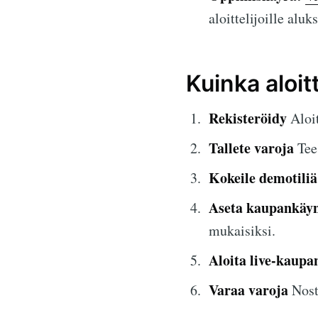
aloittelijoille aluks
Kuinka aloi
Rekisteröidy
Aloit
Tallete varoja
Tee 
Kokeile demotiliä
Aseta kaupankäyn
mukaisiksi.
Aloita live-kaupa
Varaa varoja
Nosta