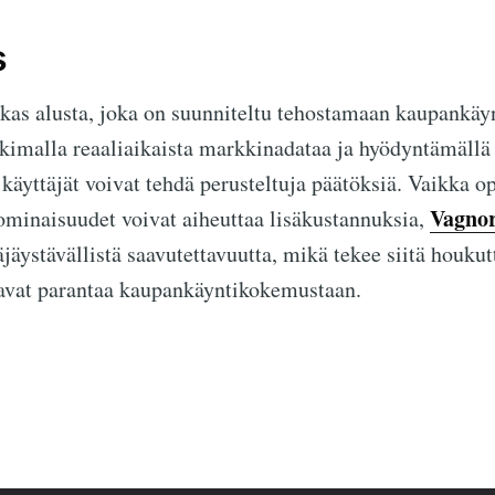
s
as alusta, joka on suunniteltu tehostamaan kaupankäyn
kimalla reaaliaikaista markkinadataa ja hyödyntämällä
käyttäjät voivat tehdä perusteltuja päätöksiä. Vaikka 
Vagno
minaisuudet voivat aiheuttaa lisäkustannuksia,
äjäystävällistä saavutettavuutta, mikä tekee siitä houku
uavat parantaa kaupankäyntikokemustaan.