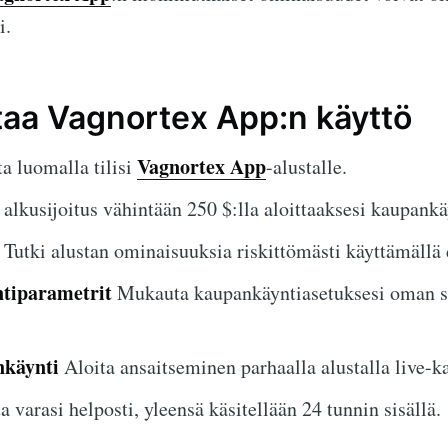
i.
ttaa Vagnortex App:n käyttö
Vagnortex App
a luomalla tilisi
-alustalle.
alkusijoitus vähintään 250 $:lla aloittaaksesi kaupank
Tutki alustan ominaisuuksia riskittömästi käyttämällä 
tiparametrit
Mukauta kaupankäyntiasetuksesi oman st
nkäynti
Aloita ansaitseminen parhaalla alustalla live-
 varasi helposti, yleensä käsitellään 24 tunnin sisällä.