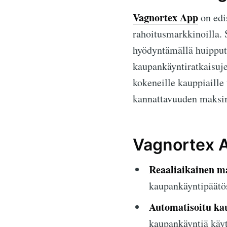
Vagnortex App
on edis
rahoitusmarkkinoilla. 
hyödyntämällä huipput
kaupankäyntiratkaisujen
kokeneille kauppiaille
kannattavuuden maksim
Vagnortex A
Reaaliaikainen m
kaupankäyntipäätö
Automatisoitu ka
kaupankäyntiä käyt