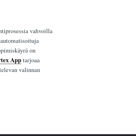
tiprosessia vahvoilla
 automatisoituja
oppimiskäyrä on
rtex App
tarjoaa
ttelevan valinnan