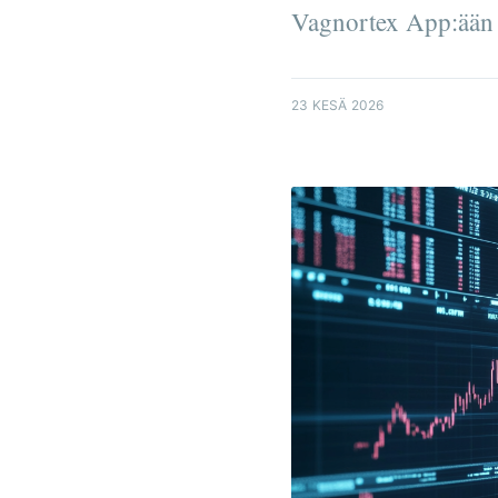
Vagnortex App:ään 
23 KESÄ 2026