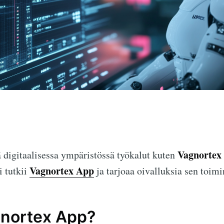
Vagnortex
ä digitaalisessa ympäristössä työkalut kuten
Vagnortex App
i tutkii
ja tarjoaa oivalluksia sen toimi
gnortex App?