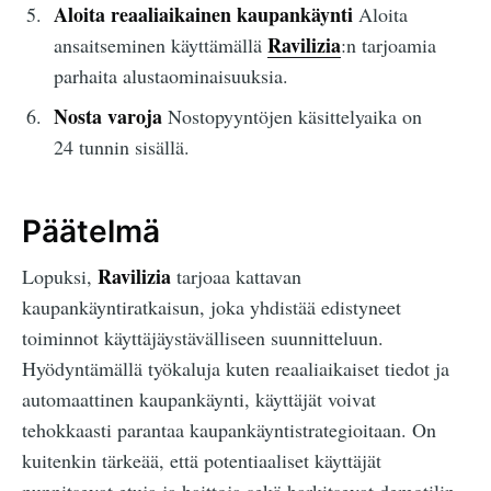
Aloita reaaliaikainen kaupankäynti
Aloita
Ravilizia
ansaitseminen käyttämällä
:n tarjoamia
parhaita alustaominaisuuksia.
Nosta varoja
Nostopyyntöjen käsittelyaika on
24 tunnin sisällä.
Päätelmä
Ravilizia
Lopuksi,
tarjoaa kattavan
kaupankäyntiratkaisun, joka yhdistää edistyneet
toiminnot käyttäjäystävälliseen suunnitteluun.
Hyödyntämällä työkaluja kuten reaaliaikaiset tiedot ja
automaattinen kaupankäynti, käyttäjät voivat
tehokkaasti parantaa kaupankäyntistrategioitaan. On
kuitenkin tärkeää, että potentiaaliset käyttäjät
punnitsevat etuja ja haittoja sekä harkitsevat demotilin