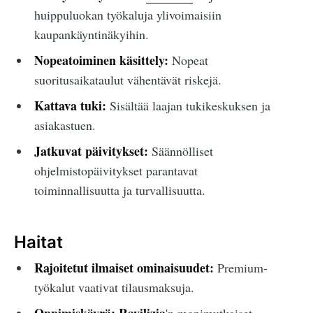
huippuluokan työkaluja ylivoimaisiin
kaupankäyntinäkyihin.
Nopeatoiminen käsittely:
Nopeat
suoritusaikataulut vähentävät riskejä.
Kattava tuki:
Sisältää laajan tukikeskuksen ja
asiakastuen.
Jatkuvat päivitykset:
Säännölliset
ohjelmistopäivitykset parantavat
toiminnallisuutta ja turvallisuutta.
Haitat
Rajoitetut ilmaiset ominaisuudet:
Premium-
työkalut vaativat tilausmaksuja.
Oppimiskäyrä:
Ravilizia
'n monimutkaiset