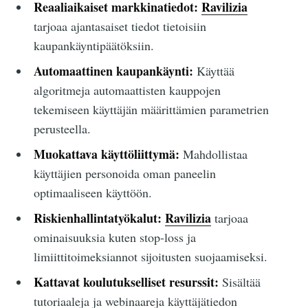
Reaaliaikaiset markkinatiedot:
Ravilizia
tarjoaa ajantasaiset tiedot tietoisiin
kaupankäyntipäätöksiin.
Automaattinen kaupankäynti:
Käyttää
algoritmeja automaattisten kauppojen
tekemiseen käyttäjän määrittämien parametrien
perusteella.
Muokattava käyttöliittymä:
Mahdollistaa
käyttäjien personoida oman paneelin
optimaaliseen käyttöön.
Riskienhallintatyökalut:
Ravilizia
tarjoaa
ominaisuuksia kuten stop-loss ja
limiittitoimeksiannot sijoitusten suojaamiseksi.
Kattavat koulutukselliset resurssit:
Sisältää
tutoriaaleja ja webinaareja käyttäjätiedon