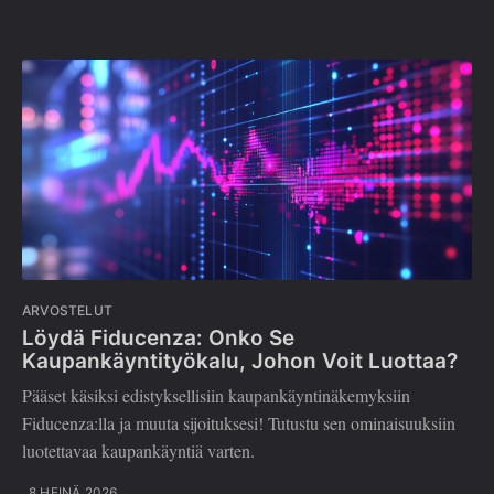
ARVOSTELUT
Löydä Fiducenza: Onko Se
Kaupankäyntityökalu, Johon Voit Luottaa?
Pääset käsiksi edistyksellisiin kaupankäyntinäkemyksiin
Fiducenza:lla ja muuta sijoituksesi! Tutustu sen ominaisuuksiin
luotettavaa kaupankäyntiä varten.
8 HEINÄ 2026