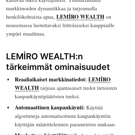
markkinoiden dynamiikkaa ja tarjoamalla
LEMİRO WEALTH
henkilökohtaista apua,
on
nousemassa luotettavaksi liittolaiseksi kauppiaille
ympäri maailmaa.
LEMİRO WEALTH:n
tärkeimmät ominaisuudet
Reaaliaikaiset markkinatiedot:
LEMİRO
WEALTH
tarjoaa ajantasaiset tiedot tietoisten
kaupankäyntipäätösten tueksi.
Automaattinen kaupankäynti:
Käyttää
algoritmeja automatisoituun kaupankäyntiin
käyttäjän määrittelemien parametrien mukaan.