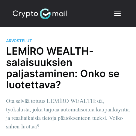
ARVOSTELUT
LEMİRO WEALTH-
salaisuuksien
paljastaminen: Onko se
luotettava?
Ota selvää totuus LEMİRO WEALTH:stä,
työkalusta, joka tarjoaa automatisoitua kaupankäyntiä
ja reaaliaikaisia tietoja päätöksenteon tueksi. Voiko
siihen luottaa?