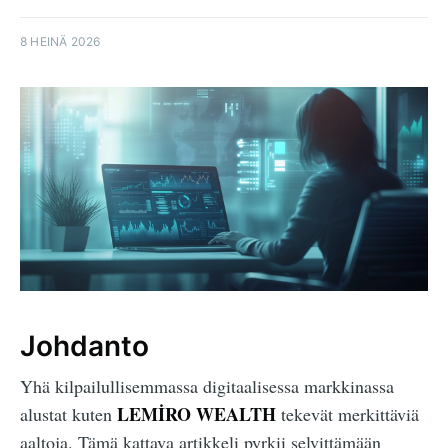
8 HEINÄ 2026
Johdanto
Yhä kilpailullisemmassa digitaalisessa markkinassa
LEMİRO WEALTH
alustat kuten
tekevät merkittäviä
aaltoja. Tämä kattava artikkeli pyrkii selvittämään