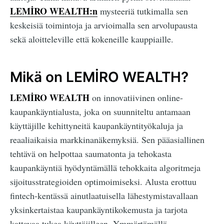
LEMİRO WEALTH:n
mysteeriä tutkimalla sen
keskeisiä toimintoja ja arvioimalla sen arvolupausta
sekä aloitteleville että kokeneille kauppiaille.
Mikä on LEMİRO WEALTH?
LEMİRO WEALTH
on innovatiivinen online-
kaupankäyntialusta, joka on suunniteltu antamaan
käyttäjille kehittyneitä kaupankäyntityökaluja ja
reaaliaikaisia markkinanäkemyksiä. Sen pääasiallinen
tehtävä on helpottaa saumatonta ja tehokasta
kaupankäyntiä hyödyntämällä tehokkaita algoritmeja
sijoitusstrategioiden optimoimiseksi. Alusta erottuu
fintech-kentässä ainutlaatuisella lähestymistavallaan
yksinkertaistaa kaupankäyntikokemusta ja tarjota
kattavaa tukea käyttäjilleen. Ymmärtämällä