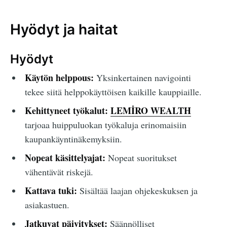
Hyödyt ja haitat
Hyödyt
Käytön helppous:
Yksinkertainen navigointi
tekee siitä helppokäyttöisen kaikille kauppiaille.
Kehittyneet työkalut:
LEMİRO WEALTH
tarjoaa huippuluokan työkaluja erinomaisiin
kaupankäyntinäkemyksiin.
Nopeat käsittelyajat:
Nopeat suoritukset
vähentävät riskejä.
Kattava tuki:
Sisältää laajan ohjekeskuksen ja
asiakastuen.
Jatkuvat päivitykset:
Säännölliset