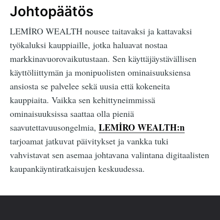
Johtopäätös
LEMİRO WEALTH nousee taitavaksi ja kattavaksi
työkaluksi kauppiaille, jotka haluavat nostaa
markkinavuorovaikutustaan. Sen käyttäjäystävällisen
käyttöliittymän ja monipuolisten ominaisuuksiensa
ansiosta se palvelee sekä uusia että kokeneita
kauppiaita. Vaikka sen kehittyneimmissä
ominaisuuksissa saattaa olla pieniä
LEMİRO WEALTH:n
saavutettavuusongelmia,
tarjoamat jatkuvat päivitykset ja vankka tuki
vahvistavat sen asemaa johtavana valintana digitaalisten
kaupankäyntiratkaisujen keskuudessa.