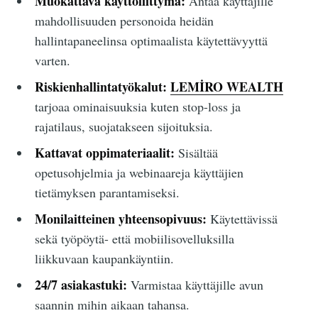
Muokattava käyttöliittymä:
Antaa käyttäjille
mahdollisuuden personoida heidän
hallintapaneelinsa optimaalista käytettävyyttä
varten.
Riskienhallintatyökalut:
LEMİRO WEALTH
tarjoaa ominaisuuksia kuten stop-loss ja
rajatilaus, suojatakseen sijoituksia.
Kattavat oppimateriaalit:
Sisältää
opetusohjelmia ja webinaareja käyttäjien
tietämyksen parantamiseksi.
Monilaitteinen yhteensopivuus:
Käytettävissä
sekä työpöytä- että mobiilisovelluksilla
liikkuvaan kaupankäyntiin.
24/7 asiakastuki:
Varmistaa käyttäjille avun
saannin mihin aikaan tahansa.