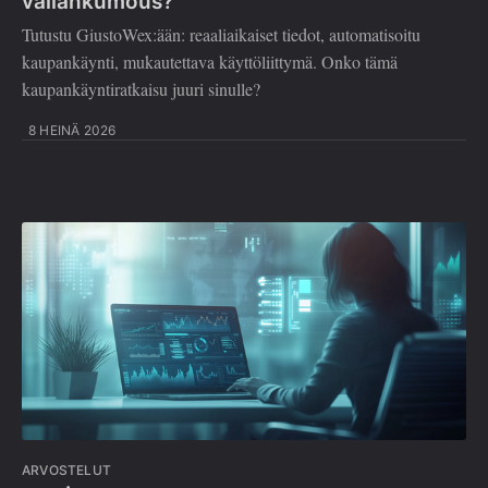
vallankumous?
Tutustu GiustoWex:ään: reaaliaikaiset tiedot, automatisoitu
kaupankäynti, mukautettava käyttöliittymä. Onko tämä
kaupankäyntiratkaisu juuri sinulle?
8 HEINÄ 2026
ARVOSTELUT