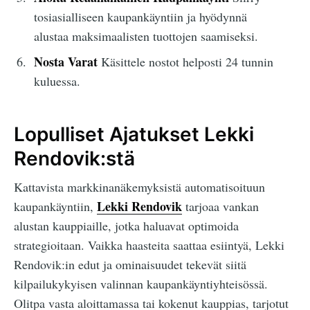
tosiasialliseen kaupankäyntiin ja hyödynnä
alustaa maksimaalisten tuottojen saamiseksi.
Nosta Varat
Käsittele nostot helposti 24 tunnin
kuluessa.
Lopulliset Ajatukset Lekki
Rendovik:stä
Kattavista markkinanäkemyksistä automatisoituun
Lekki Rendovik
kaupankäyntiin,
tarjoaa vankan
alustan kauppiaille, jotka haluavat optimoida
strategioitaan. Vaikka haasteita saattaa esiintyä, Lekki
Rendovik:in edut ja ominaisuudet tekevät siitä
kilpailukykyisen valinnan kaupankäyntiyhteisössä.
Olitpa vasta aloittamassa tai kokenut kauppias, tarjotut