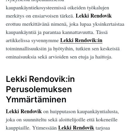
kaupankäyntiekosysteemissä oikeiden työkalujen
Lekki Rendovik
merkitys on ensiarvoisen tärkeä.
erottuu merkittävänä nimenä, joka lupaa yksinkertaistaa
kaupankäyntiä ja parantaa kannattavuutta. Tässä
Lekki Rendovik:in
artikkelissa syvennymme
toiminnallisuuksiin ja hyötyihin, tutkien sen keskeisiä
ominaisuuksia sekä arvioiden sen etuja ja haittoja.
Lekki Rendovik:in
Perusolemuksen
Ymmärtäminen
Lekki Rendovik
on huipputason kaupankäyntialusta,
joka on suunniteltu sekä aloittelijoille että kokeneille
Lekki Rendovik
kauppiaille. Ytimessään
tarjoaa