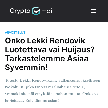
ARVOSTELUT
Onko Lekki Rendovik
Luotettava vai Huijaus?
Tarkastelemme Asiaa
Syvemmin!
Tutustu Lekki Rendovik:iin, vallankumoukselliseen
työkaluun, joka tarjoaa reaaliaikaisia tietoja,
voimakkaita näkemyksiä ja paljon muuta. Onko se
luotettava? Selvitämme asian!