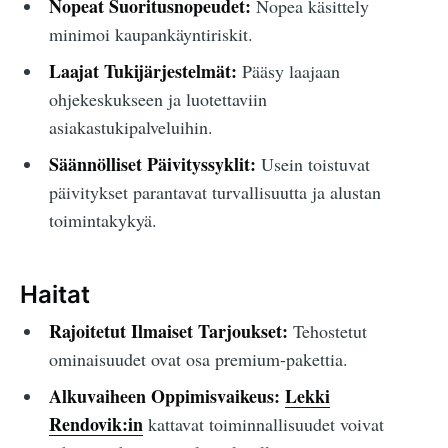
Nopeat Suoritusnopeudet:
Nopea käsittely
minimoi kaupankäyntiriskit.
Laajat Tukijärjestelmät:
Pääsy laajaan
ohjekeskukseen ja luotettaviin
asiakastukipalveluihin.
Säännölliset Päivityssyklit:
Usein toistuvat
päivitykset parantavat turvallisuutta ja alustan
toimintakykyä.
Haitat
Rajoitetut Ilmaiset Tarjoukset:
Tehostetut
ominaisuudet ovat osa premium-pakettia.
Alkuvaiheen Oppimisvaikeus:
Lekki
Rendovik:in
kattavat toiminnallisuudet voivat