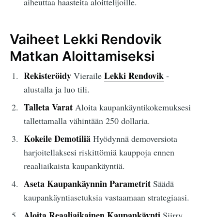
aiheuttaa haasteita aloittelijoille.
Vaiheet Lekki Rendovik
Matkan Aloittamiseksi
Rekisteröidy
Lekki Rendovik
Vieraile
-
alustalla ja luo tili.
Talleta Varat
Aloita kaupankäyntikokemuksesi
tallettamalla vähintään 250 dollaria.
Kokeile Demotiliä
Hyödynnä demoversiota
harjoitellaksesi riskittömiä kauppoja ennen
reaaliaikaista kaupankäyntiä.
Aseta Kaupankäynnin Parametrit
Säädä
kaupankäyntiasetuksia vastaamaan strategiaasi.
Aloita Reaaliaikainen Kaupankäynti
Siirry