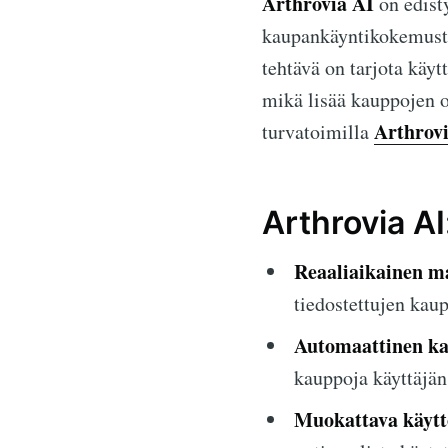
Arthrovia AI
on edist
kaupankäyntikokemusta t
tehtävä on tarjota käy
mikä lisää kauppojen o
Arthrov
turvatoimilla
Arthrovia A
Reaaliaikainen m
tiedostettujen kau
Automaattinen ka
kauppoja käyttäjän
Muokattava käytt