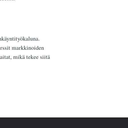
nkäyntityökaluna.
surssit markkinoiden
aitat, mikä tekee siitä