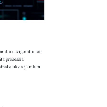
oilla navigointiin on
ätä prosessia
minaisuuksia ja miten