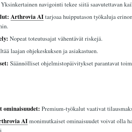
Yksinkertainen navigointi tekee siitä saavutettavan kaik
lut:
Arthrovia AI
tarjoaa huipputason työkaluja erino
hin.
ely:
Nopeat toteutusajat vähentävät riskejä.
ltää laajan ohjekeskuksen ja asiakastuen.
set:
Säännölliset ohjelmistopäivitykset parantavat toimi
et ominaisuudet:
Premium-työkalut vaativat tilausmaks
rthrovia AI
monimutkaiset ominaisuudet voivat olla ha
i.