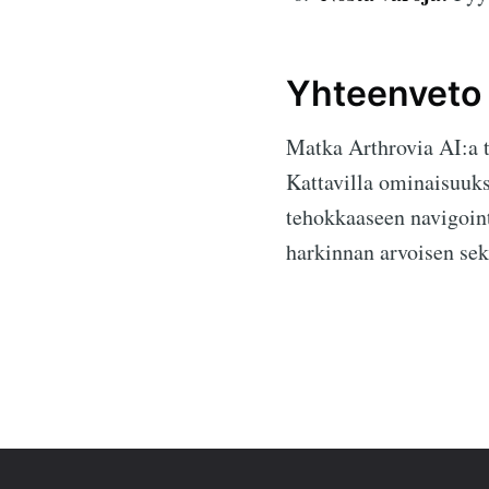
Yhteenveto
Matka Arthrovia AI:a t
Kattavilla ominaisuuk
tehokkaaseen navigointi
harkinnan arvoisen sekä