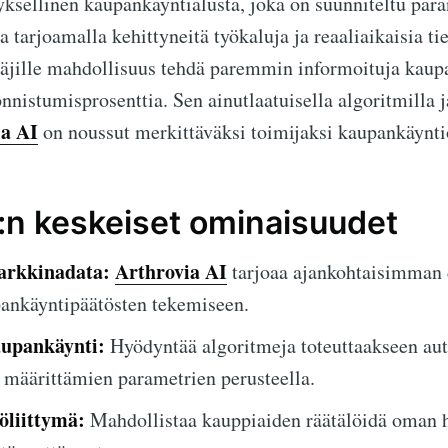
yksellinen kaupankäyntialusta, joka on suunniteltu par
arjoamalla kehittyneitä työkaluja ja reaaliaikaisia tie
ttäjille mahdollisuus tehdä paremmin informoituja kaup
nnistumisprosenttia. Sen ainutlaatuisella algoritmilla j
ia AI
on noussut merkittäväksi toimijaksi kaupankäynti
I:n keskeiset ominaisuudet
arkkinadata:
Arthrovia AI
tarjoaa ajankohtaisimman 
pankäyntipäätösten tekemiseen.
upankäynti:
Hyödyntää algoritmeja toteuttaakseen aut
 määrittämien parametrien perusteella.
öliittymä:
Mahdollistaa kauppiaiden räätälöidä oman h