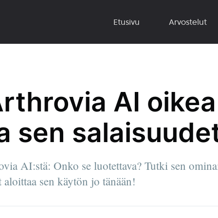
Etusivu
Arvostelut
throvia AI oikea
a sen salaisuudet
ovia AI:stä: Onko se luotettava? Tutki sen ominai
t aloittaa sen käytön jo tänään!