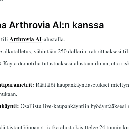
aa Arthrovia AI:n kanssa
Arthrovia AI
tili
-alustalla.
 alkutalletus, vähintään 250 dollaria, rahoittaaksesi tili
:
Käytä demotiliä tutustuaksesi alustaan ilman, että ris
tiparametrit:
Räätälöi kaupankäyntiasetukset mieltym
 mukaan.
nkäynti:
Osallistu live-kaupankäyntiin hyödyntääksesi
ä täytäntöönpanot, jotka alusta käsittelee 24 tunnin ku