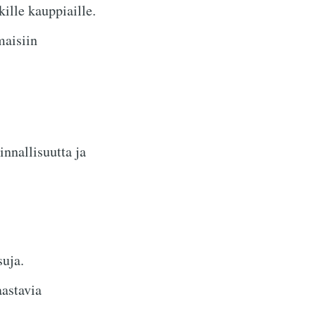
ille kauppiaille.
maisiin
nnallisuutta ja
uja.
astavia