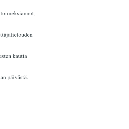
-toimeksiannot,
ttäjätietouden
usten kautta
aan päivästä.