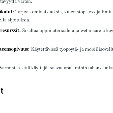
tävyyttä varten.
ökalut:
Tarjoaa ominaisuuksia, kuten stop-loss ja limit
lla sijoituksia.
resurssit:
Sisältää oppimateriaaleja ja webinaareja käy
hteensopivuus:
Käytettävissä työpöytä- ja mobiilisovell
Varmistaa, että käyttäjät saavat apua mihin tahansa aik
t