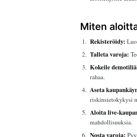
Miten aloitt
Rekisteröidy:
Luo 
Talleta varoja:
Tee
Kokeile demotiliä
rahaa.
Aseta kaupankäyn
riskinsietokykysi
Aloita live-kaupa
mahdollisuuksia.
Nosta varoja:
Pyyd