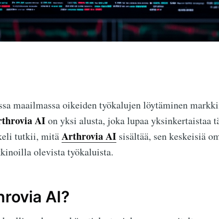
a maailmassa oikeiden työkalujen löytäminen markkin
throvia AI
on yksi alusta, joka lupaa yksinkertaistaa t
Arthrovia AI
keli tutkii, mitä
sisältää, sen keskeisiä o
inoilla olevista työkaluista.
hrovia AI?