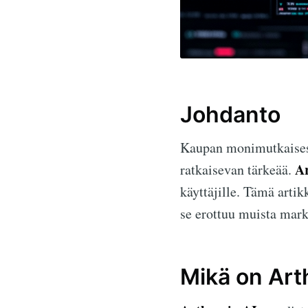
Johdanto
Kaupan monimutkaisess
Ar
ratkaisevan tärkeää.
käyttäjille. Tämä artik
se erottuu muista markk
Mikä on Art