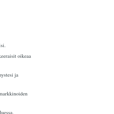
si.
keeraisit oikeaa
ystesi ja
 markkinoiden
luessa.