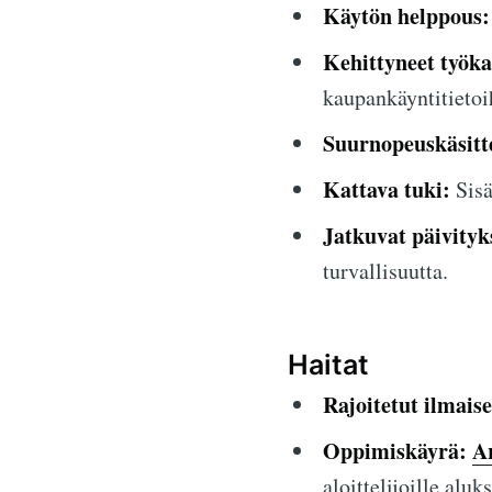
Käytön helppous:
Kehittyneet työka
kaupankäyntitietoi
Suurnopeuskäsitt
Kattava tuki:
Sisä
Jatkuvat päivityk
turvallisuutta.
Haitat
Rajoitetut ilmais
Oppimiskäyrä:
A
aloittelijoille aluks