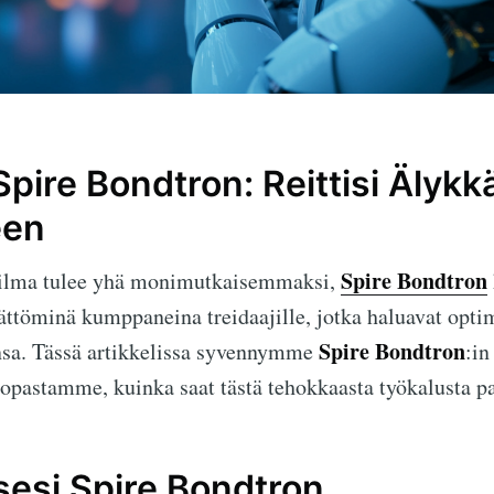
 Spire Bondtron: Reittisi Äly
een
Spire Bondtron
ilma tulee yhä monimutkaisemmaksi,
ättöminä kumppaneina treidaajille, jotka haluavat opti
Spire Bondtron
nsa. Tässä artikkelissa syvennymme
:in
a opastamme, kuinka saat tästä tehokkaasta työkalusta p
esi Spire Bondtron