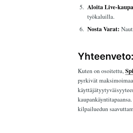
Aloita Live-kaup
työkaluilla.
Nosta Varat:
Nauti
Yhteenveto:
Sp
Kuten on osoitettu,
pyrkivät maksimoimaan
käyttäjätyytyväisyyteen
kaupankäyntitapaansa.
kilpailuedun saavuttam