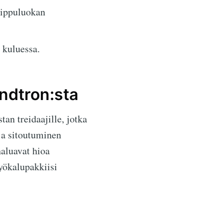
uippuluokan
 kuluessa.
ndtron:sta
tan treidaajille, jotka
ja sitoutuminen
haluavat hioa
yökalupakkiisi