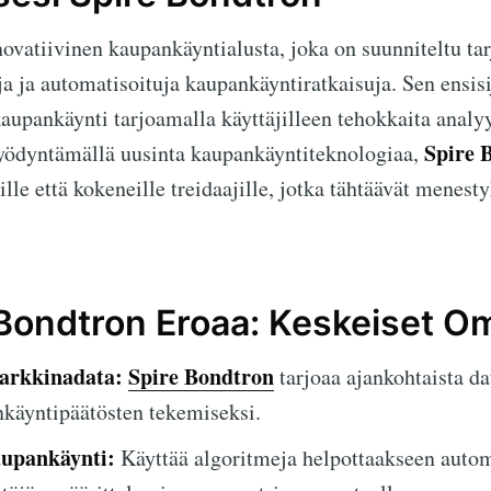
ovatiivinen kaupankäyntialusta, joka on suunniteltu tar
ja ja automatisoituja kaupankäyntiratkaisuja. Sen ensis
aupankäynti tarjoamalla käyttäjilleen tehokkaita analyy
Spire 
Hyödyntämällä uusinta kaupankäyntiteknologiaa,
ville että kokeneille treidaajille, jotka tähtäävät menest
 Bondtron Eroaa: Keskeiset O
arkkinadata:
Spire Bondtron
tarjoaa ajankohtaista da
käyntipäätösten tekemiseksi.
upankäynti:
Käyttää algoritmeja helpottaakseen autom