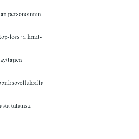
män personoinnin
op-loss ja limit-
äyttäjien
biilisovelluksilla
ästä tahansa.