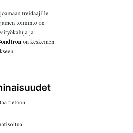
joamaan treidaajille
ijainen toiminto on
sityökaluja ja
Bondtron
on keskeinen
ykseen
minaisuudet
taa tietoon
atisoitua