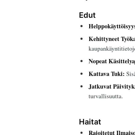
Edut
Helppokäyttöisyy
Kehittyneet Työka
kaupankäyntitietoj
Nopeat Käsittelya
Kattava Tuki:
Sisä
Jatkuvat Päivityk
turvallisuutta.
Haitat
Rajoitetut Ilmais