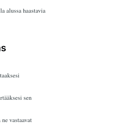
la alussa haastavia
as
ttaaksesi
rtääksesi sen
 ne vastaavat