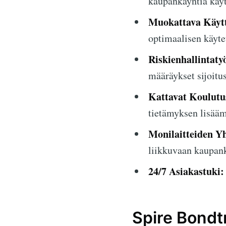
kaupankäyntiä käyt
Muokattava Käytt
optimaalisen käyte
Riskienhallintaty
määräykset sijoitu
Kattavat Koulutus
tietämyksen lisääm
Monilaitteiden Y
liikkuvaan kaupank
24/7 Asiakastuki:
Spire Bondtr