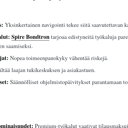
s:
Yksinkertainen navigointi tekee siitä saavutettavan kai
lut:
Spire Bondtron
tarjoaa edistyneitä työkaluja pa
en saamiseksi.
jat:
Nopea toimeenpanokyky vähentää riskejä.
ltää laajan tukikeskuksen ja asiakastuen.
set:
Säännölliset ohjelmistopäivitykset parantamaan to
ominaisuudet:
Premium-työkalut vaativat tilausmaksuj