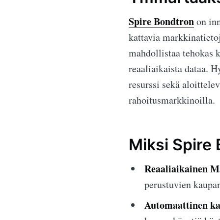
Spire Bondtron
on inn
kattavia markkinatieto
mahdollistaa tehokas k
reaaliaikaista dataa. 
resurssi sekä aloittele
rahoitusmarkkinoilla.
Miksi Spire
Reaaliaikainen M
perustuvien kaupan
Automaattinen ka