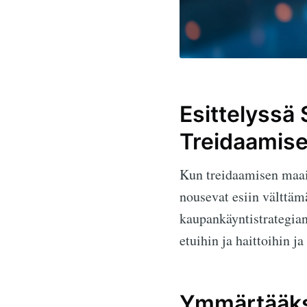
Esittelyssä
Treidaamis
Kun treidaamisen maa
nousevat esiin välttäm
kaupankäyntistrategia
etuihin ja haittoihin j
Ymmärtääks