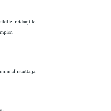
kille treidaajille.
rempien
iminnallisuutta ja
a.