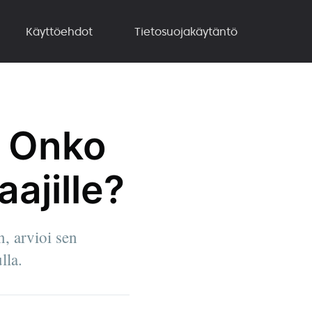
Käyttöehdot
Tietosuojakäytäntö
: Onko
ajille?
n, arvioi sen
lla.