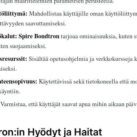
täjän määrittelemien parametrien perusteella.
öliittymä:
Mahdollistaa käyttäjille oman käyttöliitty
ttävyyden saavuttamiseksi.
ökalut:
Spire Bondtron
tarjoaa ominaisuuksia, kuten st
sten suojaamiseksi.
resurssit:
Sisältää opetusohjelmia ja verkkokursseja k
iseksi.
hteensopivuus:
Käytettävissä sekä tietokoneella että mo
äyntiin.
Varmistaa, että käyttäjät saavat apua mihin aikaan päiv
on:in Hyödyt ja Haitat