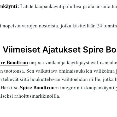
ankäynti:
Lähde kaupankäyntipolullesi ja ala ansaita h
 nopeista varojen nostoista, jotka käsitellään 24 tunnin
 Viimeiset Ajatukset Spire Bo
ire Bondtron
tarjoaa vankan ja käyttäjäystävällisen alus
 tuottonsa. Sen vaikuttava ominaisuuksien valikoima 
 tekevät siitä houkuttelevan vaihtoehdon niille, jotka 
Spire Bondtron
 Harkitse
:n integrointia kaupankäyntit
iseksi rahoitusmarkkinoilla.