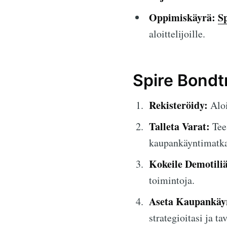
Oppimiskäyrä:
S
aloittelijoille.
Spire Bondt
Rekisteröidy:
Aloi
Talleta Varat:
Tee 
kaupankäyntimatka
Kokeile Demotiliä
toimintoja.
Aseta Kaupankäyn
strategioitasi ja tav