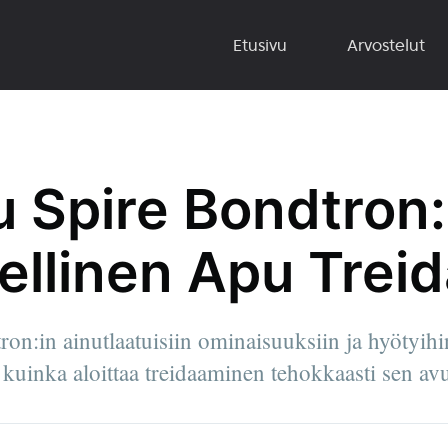
Etusivu
Arvostelut
u Spire Bondtron
llinen Apu Treida
on:in ainutlaatuisiin ominaisuuksiin ja hyötyihi
i kuinka aloittaa treidaaminen tehokkaasti sen avu