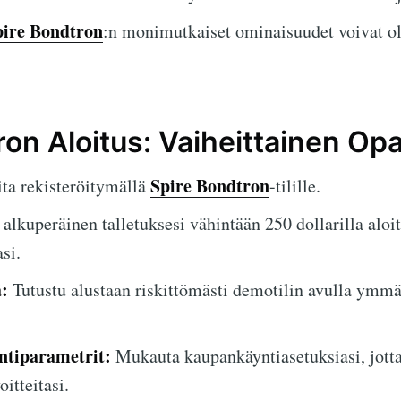
pire Bondtron
:n monimutkaiset ominaisuudet voivat ol
ron Aloitus: Vaiheittainen Op
Spire Bondtron
ta rekisteröitymällä
-tilille.
alkuperäinen talletuksesi vähintään 250 dollarilla aloi
si.
:
Tutustu alustaan riskittömästi demotilin avulla ymmä
tiparametrit:
Mukauta kaupankäyntiasetuksiasi, jotta
oitteitasi.