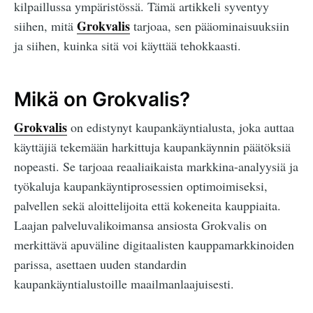
kilpaillussa ympäristössä. Tämä artikkeli syventyy
Grokvalis
siihen, mitä
tarjoaa, sen pääominaisuuksiin
ja siihen, kuinka sitä voi käyttää tehokkaasti.
Mikä on Grokvalis?
Grokvalis
on edistynyt kaupankäyntialusta, joka auttaa
käyttäjiä tekemään harkittuja kaupankäynnin päätöksiä
nopeasti. Se tarjoaa reaaliaikaista markkina-analyysiä ja
työkaluja kaupankäyntiprosessien optimoimiseksi,
palvellen sekä aloittelijoita että kokeneita kauppiaita.
Laajan palveluvalikoimansa ansiosta Grokvalis on
merkittävä apuväline digitaalisten kauppamarkkinoiden
parissa, asettaen uuden standardin
kaupankäyntialustoille maailmanlaajuisesti.