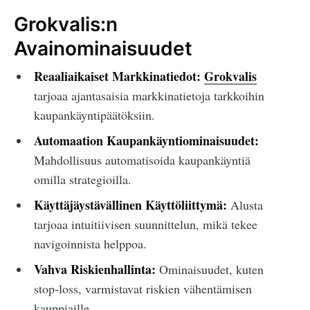
Grokvalis:n
Avainominaisuudet
Reaaliaikaiset Markkinatiedot:
Grokvalis
tarjoaa ajantasaisia markkinatietoja tarkkoihin
kaupankäyntipäätöksiin.
Automaation Kaupankäyntiominaisuudet:
Mahdollisuus automatisoida kaupankäyntiä
omilla strategioilla.
Käyttäjäystävällinen Käyttöliittymä:
Alusta
tarjoaa intuitiivisen suunnittelun, mikä tekee
navigoinnista helppoa.
Vahva Riskienhallinta:
Ominaisuudet, kuten
stop-loss, varmistavat riskien vähentämisen
kauppiaille.