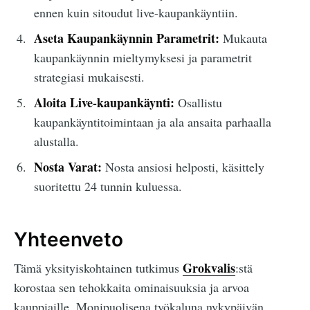
ennen kuin sitoudut live-kaupankäyntiin.
Aseta Kaupankäynnin Parametrit:
Mukauta
kaupankäynnin mieltymyksesi ja parametrit
strategiasi mukaisesti.
Aloita Live-kaupankäynti:
Osallistu
kaupankäyntitoimintaan ja ala ansaita parhaalla
alustalla.
Nosta Varat:
Nosta ansiosi helposti, käsittely
suoritettu 24 tunnin kuluessa.
Yhteenveto
Grokvalis
Tämä yksityiskohtainen tutkimus
:stä
korostaa sen tehokkaita ominaisuuksia ja arvoa
kauppiaille. Monipuolisena työkaluna nykypäivän