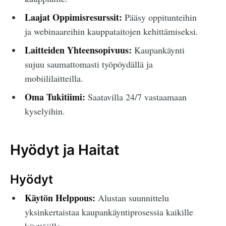
Laajat Oppimisresurssit:
Pääsy oppitunteihin
ja webinaareihin kauppataitojen kehittämiseksi.
Laitteiden Yhteensopivuus:
Kaupankäynti
sujuu saumattomasti työpöydällä ja
mobiililaitteilla.
Oma Tukitiimi:
Saatavilla 24/7 vastaamaan
kyselyihin.
Hyödyt ja Haitat
Hyödyt
Käytön Helppous:
Alustan suunnittelu
yksinkertaistaa kaupankäyntiprosessia kaikille