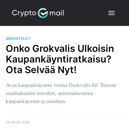
ARVOSTELUT
Onko Grokvalis Ulkoisin
Kaupankäyntiratkaisu?
Ota Selvää Nyt!
Avaa kaupankäynnin voima Grokvalis:llä! Tutustu
reaaliaikaisiin tietoihin, automatisoituun
kaupankäyntiin ja muuhun.
24 KESÄ 2026