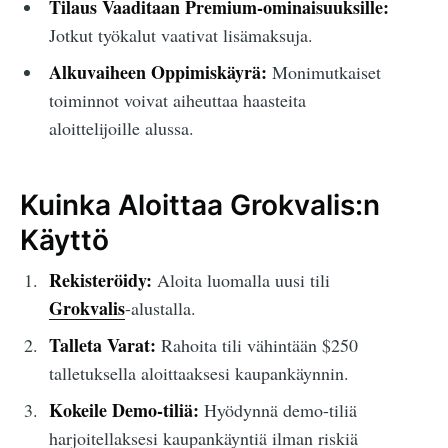
Tilaus Vaaditaan Premium-ominaisuuksille:
Jotkut työkalut vaativat lisämaksuja.
Alkuvaiheen Oppimiskäyrä:
Monimutkaiset
toiminnot voivat aiheuttaa haasteita
aloittelijoille alussa.
Kuinka Aloittaa Grokvalis:n
Käyttö
Rekisteröidy:
Aloita luomalla uusi tili
Grokvalis
-alustalla.
Talleta Varat:
Rahoita tili vähintään $250
talletuksella aloittaaksesi kaupankäynnin.
Kokeile Demo-tiliä:
Hyödynnä demo-tiliä
harjoitellaksesi kaupankäyntiä ilman riskiä