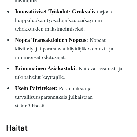
käyttäjille.
Innovatiiviset Työkalut:
Grokvalis
tarjoaa
huippuluokan työkaluja kaupankäynnin
tehokkuuden maksimoimiseksi.
Nopea Transaktioiden Nopeus:
Nopeat
käsittelyajat parantavat käyttäjäkokemusta ja
minimoivat odotusajat.
Erinomainen Asiakastuki:
Kattavat resurssit ja
tukipalvelut käyttäjille.
Usein Päivitykset:
Parannuksia ja
turvallisuusparannuksia julkaistaan
säännöllisesti.
Haitat