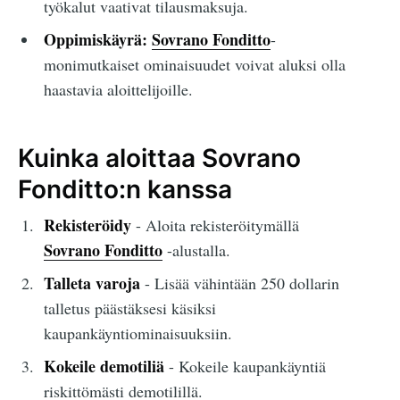
työkalut vaativat tilausmaksuja.
Oppimiskäyrä:
Sovrano Fonditto
-
monimutkaiset ominaisuudet voivat aluksi olla
haastavia aloittelijoille.
Kuinka aloittaa Sovrano
Fonditto:n kanssa
Rekisteröidy
- Aloita rekisteröitymällä
Sovrano Fonditto
-alustalla.
Talleta varoja
- Lisää vähintään 250 dollarin
talletus päästäksesi käsiksi
kaupankäyntiominaisuuksiin.
Kokeile demotiliä
- Kokeile kaupankäyntiä
riskittömästi demotilillä.