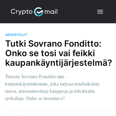
ARVOSTELUT
Tutki Sovrano Fonditto:
Onko se tosi vai feikki
kaupankäyntijärjestelmä?
Tutustu Sovrano Fonditto:ään -
kaupankäyntialustaan, joka tarjoaa reaaliaikaista
tietoa, automatisoituja kauppoja ja tehokkaita
työkaluja. Onko se luotettava?