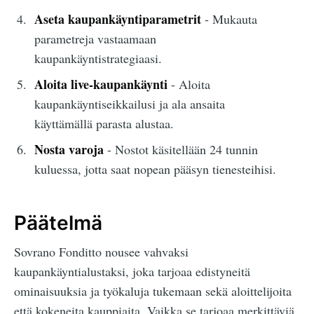
Aseta kaupankäyntiparametrit
- Mukauta
parametreja vastaamaan
kaupankäyntistrategiaasi.
Aloita live-kaupankäynti
- Aloita
kaupankäyntiseikkailusi ja ala ansaita
käyttämällä parasta alustaa.
Nosta varoja
- Nostot käsitellään 24 tunnin
kuluessa, jotta saat nopean pääsyn tienesteihisi.
Päätelmä
Sovrano Fonditto nousee vahvaksi
kaupankäyntialustaksi, joka tarjoaa edistyneitä
ominaisuuksia ja työkaluja tukemaan sekä aloittelijoita
että kokeneita kauppiaita. Vaikka se tarjoaa merkittäviä