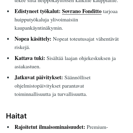
tekee siitä helppokäyttöisen kaikille kauppiaille.
Edistyneet työkalut:
Sovrano Fonditto
tarjoaa
huipputyökaluja ylivoimaisiin
kaupankäyntinäkymin.
Nopea käsittely:
Nopeat toteutusajat vähentävät
riskejä.
Kattava tuki:
Sisältää laajan ohjekeskuksen ja
asiakastuen.
Jatkuvat päivitykset:
Säännölliset
ohjelmistopäivitykset parantavat
toiminnallisuutta ja turvallisuutta.
Haitat
Rajoitetut ilmaisominaisuudet:
Premium-