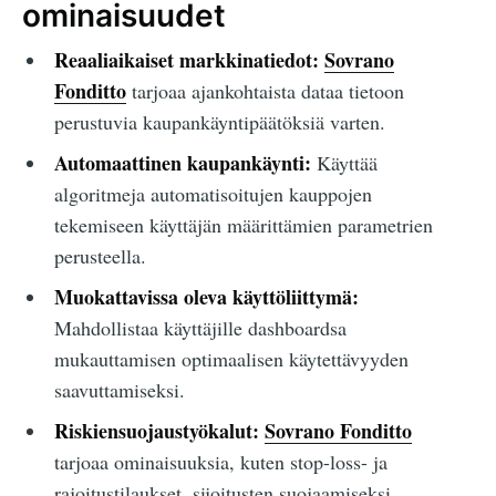
ominaisuudet
Reaaliaikaiset markkinatiedot:
Sovrano
Fonditto
tarjoaa ajankohtaista dataa tietoon
perustuvia kaupankäyntipäätöksiä varten.
Automaattinen kaupankäynti:
Käyttää
algoritmeja automatisoitujen kauppojen
tekemiseen käyttäjän määrittämien parametrien
perusteella.
Muokattavissa oleva käyttöliittymä:
Mahdollistaa käyttäjille dashboardsa
mukauttamisen optimaalisen käytettävyyden
saavuttamiseksi.
Riskiensuojaustyökalut:
Sovrano Fonditto
tarjoaa ominaisuuksia, kuten stop-loss- ja
rajoitustilaukset, sijoitusten suojaamiseksi.