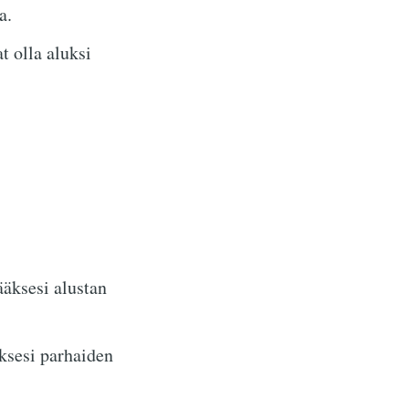
a.
t olla aluksi
ääksesi alustan
sesi parhaiden