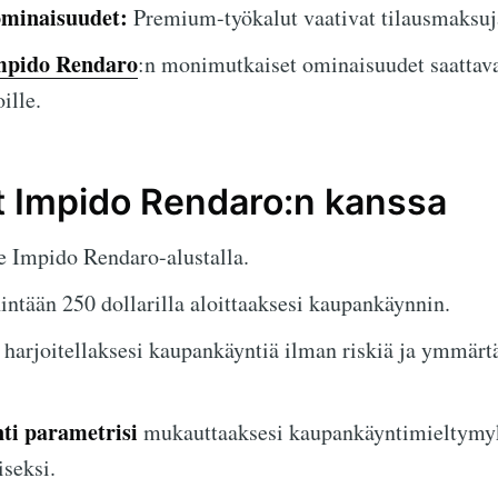
ominaisuudet:
Premium-työkalut vaativat tilausmaksuj
mpido Rendaro
:n monimutkaiset ominaisuudet saattava
oille.
at Impido Rendaro:n kanssa
le Impido Rendaro-alustalla.
intään 250 dollarilla aloittaaksesi kaupankäynnin.
harjoitellaksesi kaupankäyntiä ilman riskiä ja ymmärt
ti parametrisi
mukauttaaksesi kaupankäyntimieltymyk
iseksi.