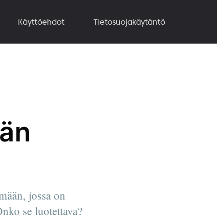
Käyttöehdot
Tietosuojakäytäntö
ään
mään, jossa on
Onko se luotettava?