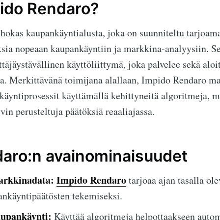
ido Rendaro?
hokas kaupankäyntialusta, joka on suunniteltu tarjoama
sia nopeaan kaupankäyntiin ja markkina-analyysiin. Se
ttäjäystävällinen käyttöliittymä, joka palvelee sekä aloi
a. Merkittävänä toimijana alallaan, Impido Rendaro ma
äyntiprosessit käyttämällä kehittyneitä algoritmeja, 
in perusteltuja päätöksiä reaaliajassa.
aro:n avainominaisuudet
arkkinadata:
Impido Rendaro
tarjoaa ajan tasalla ol
ankäyntipäätösten tekemiseksi.
upankäynti:
Käyttää algoritmeja helpottaakseen autom