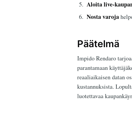
Aloita live-kaupa
Nosta varoja
helpo
Päätelmä
Impido Rendaro tarjoaa
parantamaan käyttäjäko
reaaliaikaisen datan os
kustannuksista. Lopul
luotettavaa kaupankäyn