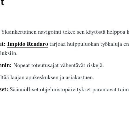
t
Yksinkertainen navigointi tekee sen käytöstä helppoa ka
ut:
Impido Rendaro
tarjoaa huippuluokan työkaluja en
luksiin.
nnin:
Nopeat toteutusajat vähentävät riskejä.
ltää laajan apukeskuksen ja asiakastuen.
set:
Säännölliset ohjelmistopäivitykset parantavat toim