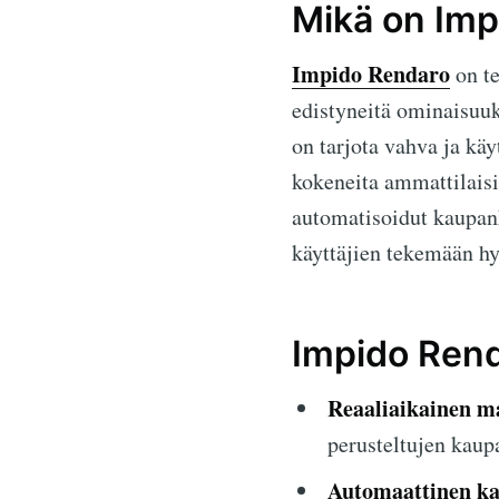
Mikä on Imp
Impido Rendaro
on te
edistyneitä ominaisuuk
on tarjota vahva ja käy
kokeneita ammattilaisi
automatisoidut kaupank
käyttäjien tekemään hyv
Impido Rend
Reaaliaikainen m
perusteltujen kaup
Automaattinen ka