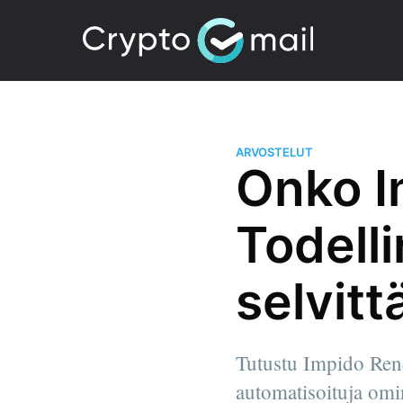
ARVOSTELUT
Onko I
Todell
selvitt
Tutustu Impido Rend
automatisoituja omin