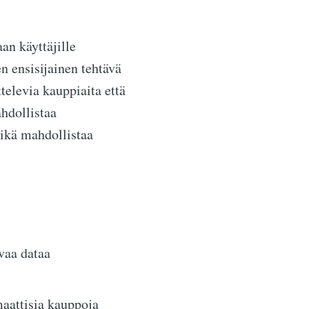
an käyttäjille
n ensisijainen tehtävä
ttelevia kauppiaita että
hdollistaa
mikä mahdollistaa
evaa dataa
aattisia kauppoja