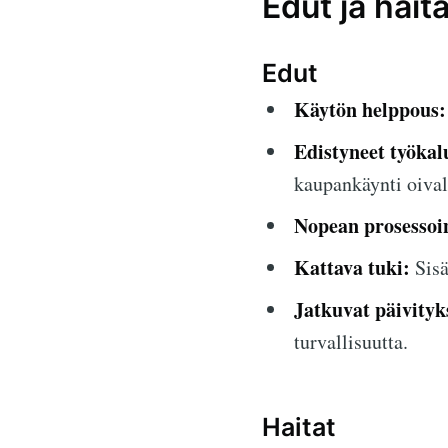
Edut ja haita
Edut
Käytön helppous:
Edistyneet työkal
kaupankäynti oival
Nopean prosessoi
Kattava tuki:
Sisä
Jatkuvat päivityk
turvallisuutta.
Haitat