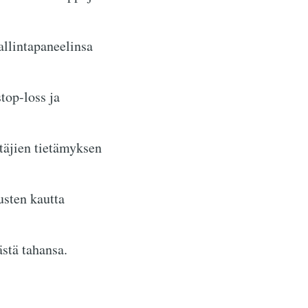
allintapaneelinsa
top-loss ja
täjien tietämyksen
usten kautta
ästä tahansa.