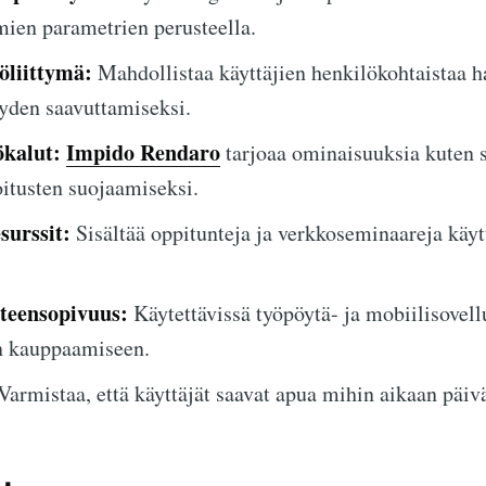
mien parametrien perusteella.
öliittymä:
Mahdollistaa käyttäjien henkilökohtaistaa h
yden saavuttamiseksi.
ökalut:
Impido Rendaro
tarjoaa ominaisuuksia kuten s
oitusten suojaamiseksi.
surssit:
Sisältää oppitunteja ja verkkoseminaareja käyt
hteensopivuus:
Käytettävissä työpöytä- ja mobiilisovell
an kauppaamiseen.
Varmistaa, että käyttäjät saavat apua mihin aikaan päiv