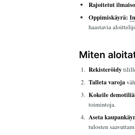
Rajoitetut ilmais
Oppimiskäyrä:
I
haastavia aloittelij
Miten aloit
Rekisteröidy
tilil
Talleta varoja
väh
Kokeile demotiliä
toimintoja.
Aseta kaupankäyn
tulosten saavuttam