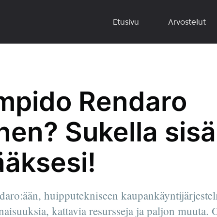
Etusivu
Arvostelut
mpido Rendaro
inen? Sukella sis
ääksesi!
aro:ään, huipputekniseen kaupankäyntijärjestel
aisuuksia, kattavia resursseja ja paljon muuta. 