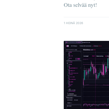
Ota selvää nyt!
1 HEINÄ 2026