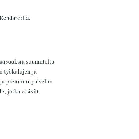
Rendaro:ltä.
aisuuksia suunniteltu
n työkalujen ja
tä ja premium-palvelun
e, jotka etsivät