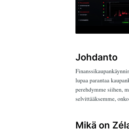
Johdanto
Finanssikaupankäynnin
lupaa parantaa kaupank
perehdymme siihen, m
selvittääksemme, onko 
Mikä on Zél