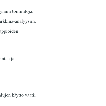
äynnin toimintoja.
arkkina-analyysiin.
appioiden
intaa ja
lujen käyttö vaatii