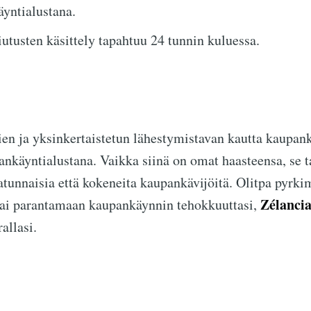
yntialustana.
utusten käsittely tapahtuu 24 tunnin kuluessa.
en ja yksinkertaistetun lähestymistavan kautta kaupan
nkäyntialustana. Vaikka siinä on omat haasteensa, se ta
satunnaisia että kokeneita kaupankävijöitä. Olitpa pyrk
Zélanci
 tai parantamaan kaupankäynnin tehokkuuttasi,
allasi.