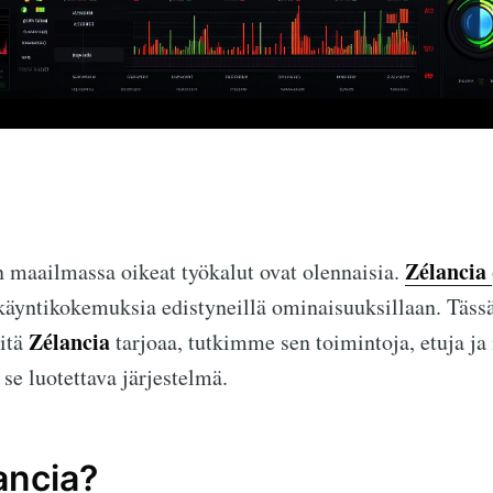
Zélancia
 maailmassa oikeat työkalut ovat olennaisia.
äyntikokemuksia edistyneillä ominaisuuksillaan. Tässä
Zélancia
itä
tarjoaa, tutkimme sen toimintoja, etuja ja
se luotettava järjestelmä.
ancia?