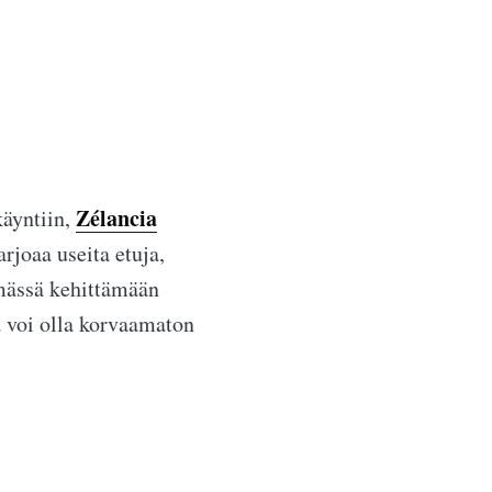
Zélancia
käyntiin,
rjoaa useita etuja,
imässä kehittämään
a
voi olla korvaamaton