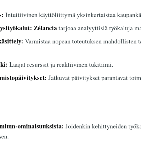
s:
Intuitiivinen käyttöliittymä yksinkertaistaa kaupank
ysityökalut:
Zélancia
tarjoaa analyyttisiä työkaluja m
äsittely:
Varmistaa nopean toteutuksen mahdollisten t
ki:
Laajat resurssit ja reaktiivinen tukitiimi.
lmistopäivitykset:
Jatkuvat päivitykset parantavat toim
emium-ominaisuuksista:
Joidenkin kehittyneiden työka
sen.