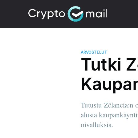
ARVOSTELUT
Tutki Z
Kaupan
Tutustu Zélancia:n o
alusta kaupankäynti
oivalluksia.