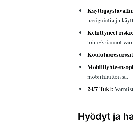
Käyttäjäystävälli
navigointia ja käyt
Kehittyneet riski
toimeksiannot varo
Koulutusresurssit
Mobiiliyhteensop
mobiililaitteissa.
24/7 Tuki:
Varmista
Hyödyt ja ha