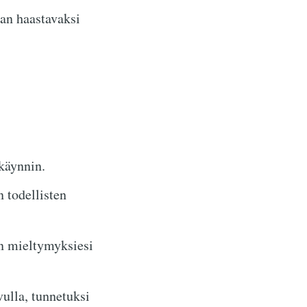
n haastavaksi
nkäynnin.
 todellisten
n mieltymyksiesi
vulla, tunnetuksi