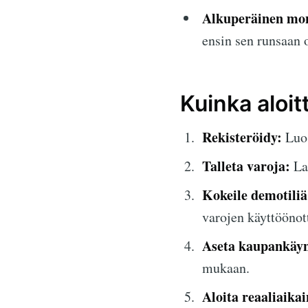
Alkuperäinen mo
ensin sen runsaan
Kuinka aloit
Rekisteröidy:
Luo 
Talleta varoja:
Lat
Kokeile demotiliä
varojen käyttöönot
Aseta kaupankäyn
mukaan.
Aloita reaaliaika