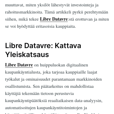
muuttavat, miten yksilöt lähestyvät investointeja ja
rahoitusmarkkinoita. Tämä artikkeli pyrkii perehtymään
Libre Datavre
siihen, mikä tekee
:stä erottuvan ja miten
se voi hyödyttää eritasoisia kauppiaita.
Libre Datavre: Kattava
Yleiskatsaus
Libre Datavre
on huippuluokan digitaalinen
kaupankäyntialusta, joka tarjoaa kauppiaille laajat
työkalut ja ominaisuudet parantamaan markkinoiden
osallistumista. Sen päätarkoitus on mahdollistaa
käyttäjiä tekemään tietoon perustuvia
kaupankäyntipäätöksiä reaaliaikaisen data-analyysin,
automatisoitujen kaupankäyntitoimintojen ja