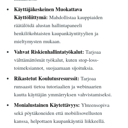
Käyttäjäkeskeinen Muokattava
Käyttöliittymä:
Mahdollistaa kauppiaiden
räätälöidä alustan hallintapaneeli
henkilökohtaisten kaupankäyntityylien ja
mieltymysten mukaan.
Vahvat Riskienhallintatyökalut:
Tarjoaa
välttämättömät työkalut, kuten stop-loss-
toimeksiannot, suojaamaan sijoituksia.
Rikastetut Koulutusresurssit:
Tarjoaa
runsaasti tietoa tutoriaalien ja webinaarien
kautta käyttäjän ymmärryksen vahvistamiseksi.
Monialustainen Käytettävyys:
Yhteensopiva
sekä pöytäkoneiden että mobiilisovellusten
kanssa, helpottaen kaupankäyntiä liikkeellä.