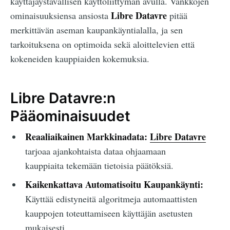
käyttäjäystävällisen käyttöliittymän avulla. Vankkojen
Libre Datavre
ominaisuuksiensa ansiosta
pitää
merkittävän aseman kaupankäyntialalla, ja sen
tarkoituksena on optimoida sekä aloittelevien että
kokeneiden kauppiaiden kokemuksia.
Libre Datavre:n
Pääominaisuudet
Reaaliaikainen Markkinadata:
Libre Datavre
tarjoaa ajankohtaista dataa ohjaamaan
kauppiaita tekemään tietoisia päätöksiä.
Kaikenkattava Automatisoitu Kaupankäynti:
Käyttää edistyneitä algoritmeja automaattisten
kauppojen toteuttamiseen käyttäjän asetusten
mukaisesti.