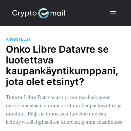
ARVOSTELUT
Onko Libre Datavre se
luotettava
kaupankäyntikumppani,
jota olet etsinyt?
Tutustu Libre Datavre:ään ja sen reaaliaikaiseen
markkinadataan, automatisoituun kaupankäyntiin ja
muuhun. Paljasta totuus sen luotettavuudesta
kehittyvässä digitaalisen kaupankäynnin maailmassa.