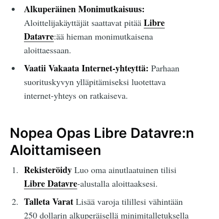
Alkuperäinen Monimutkaisuus:
Libre
Aloittelijakäyttäjät saattavat pitää
Datavre
:ää hieman monimutkaisena
aloittaessaan.
Vaatii Vakaata Internet-yhteyttä:
Parhaan
suorituskyvyn ylläpitämiseksi luotettava
internet-yhteys on ratkaiseva.
Nopea Opas Libre Datavre:n
Aloittamiseen
Rekisteröidy
Luo oma ainutlaatuinen tilisi
Libre Datavre
-alustalla aloittaaksesi.
Talleta Varat
Lisää varoja tilillesi vähintään
250 dollarin alkuperäisellä minimitalletuksella