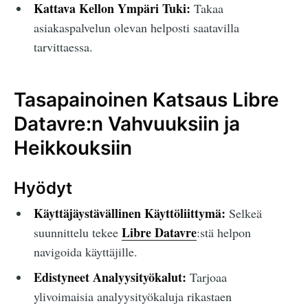
Kattava Kellon Ympäri Tuki:
Takaa
asiakaspalvelun olevan helposti saatavilla
tarvittaessa.
Tasapainoinen Katsaus Libre
Datavre:n Vahvuuksiin ja
Heikkouksiin
Hyödyt
Käyttäjäystävällinen Käyttöliittymä:
Selkeä
Libre Datavre
suunnittelu tekee
:stä helpon
navigoida käyttäjille.
Edistyneet Analyysityökalut:
Tarjoaa
ylivoimaisia analyysityökaluja rikastaen