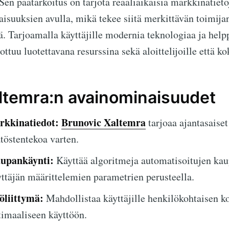
Sen päätarkoitus on tarjota reaaliaikaisia markkinatiet
isuuksien avulla, mikä tekee siitä merkittävän toimija
. Tarjoamalla käyttäjille modernia teknologiaa ja helpp
ottuu luotettavana resurssina sekä aloittelijoille että ko
ltemra:n avainominaisuudet
rkkinatiedot:
Brunovic Xaltemra
tarjoaa ajantasaiset
östentekoa varten.
upankäynti:
Käyttää algoritmeja automatisoitujen ka
ttäjän määrittelemien parametrien perusteella.
öliittymä:
Mahdollistaa käyttäjille henkilökohtaisen k
imaaliseen käyttöön.