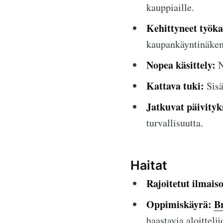
kauppiaille.
Kehittyneet työka
kaupankäyntinäkem
Nopea käsittely:
N
Kattava tuki:
Sisä
Jatkuvat päivityk
turvallisuutta.
Haitat
Rajoitetut ilmais
Oppimiskäyrä:
B
haastavia aloittelij