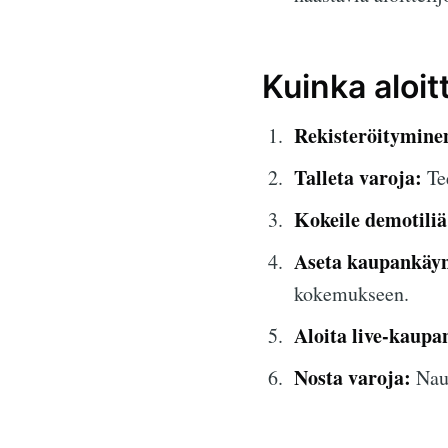
Kuinka aloi
Rekisteröitymine
Talleta varoja:
Tee
Kokeile demotiliä
Aseta kaupankäyn
kokemukseen.
Aloita live-kaupa
Nosta varoja:
Naut