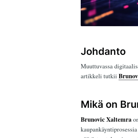
Johdanto
Muuttuvassa digitaali
Brunov
artikkeli tutkii
Mikä on Bru
Brunovic Xaltemra
on
kaupankäyntiprosessia 