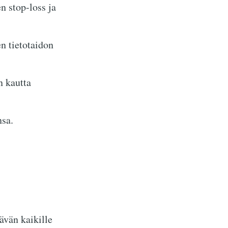
n stop-loss ja
en tietotaidon
n kautta
nsa.
ävän kaikille