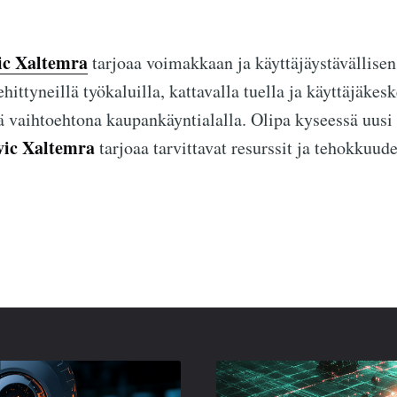
ic Xaltemra
tarjoaa voimakkaan ja käyttäjäystävällisen
ehittyneillä työkaluilla, kattavalla tuella ja käyttäjäkes
ä vaihtoehtona kaupankäyntialalla. Olipa kyseessä uusi
vic Xaltemra
tarjoaa tarvittavat resurssit ja tehokkuud