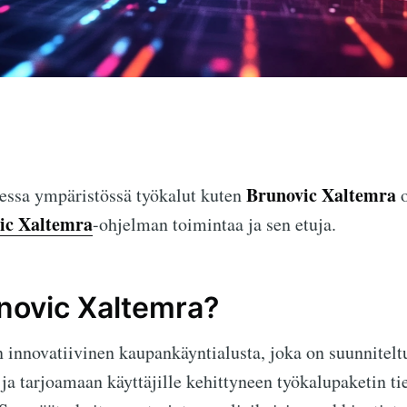
Brunovic Xaltemra
sessa ympäristössä työkalut kuten
o
ic Xaltemra
-ohjelman toimintaa ja sen etuja.
novic Xaltemra?
 innovatiivinen kaupankäyntialusta, joka on suunnitel
ja tarjoamaan käyttäjille kehittyneen työkalupaketin ti