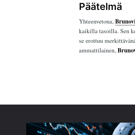
Päätelmä
Brunov
Yhteenvetona,
kaikilla tasoilla. Sen k
se erottuu merkittävän
Bruno
ammattilainen,