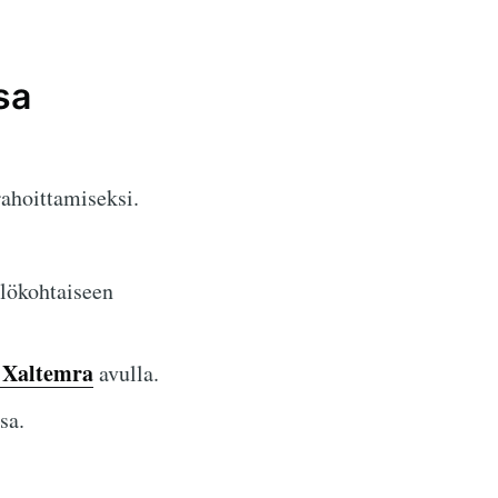
sa
rahoittamiseksi.
lökohtaiseen
 Xaltemra
avulla.
sa.