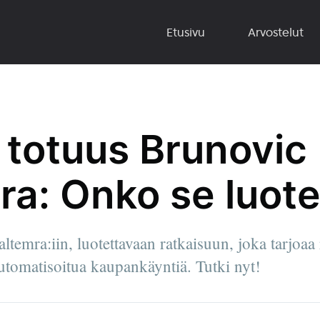
Etusivu
Arvostelut
ä totuus Brunovic
ra: Onko se luot
temra:iin, luotettavaan ratkaisuun, joka tarjoaa 
automatisoitua kaupankäyntiä. Tutki nyt!