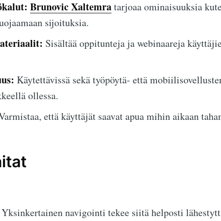
ökalut:
Brunovic Xaltemra
tarjoaa ominaisuuksia kute
uojaamaan sijoituksia.
teriaalit:
Sisältää oppitunteja ja webinaareja käyttäji
uus:
Käytettävissä sekä työpöytä- että mobiilisovelluste
keellä ollessa.
Varmistaa, että käyttäjät saavat apua mihin aikaan taha
itat
Yksinkertainen navigointi tekee siitä helposti lähestytt