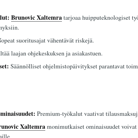
lut:
Brunovic Xaltemra
tarjoaa huipputeknologiset ty
yksiin.
opeat suoritusajat vähentävät riskejä.
ltää laajan ohjekeskuksen ja asiakastuen.
set:
Säännölliset ohjelmistopäivitykset parantavat toim
ominaisuudet:
Premium-työkalut vaativat tilausmaksuj
runovic Xaltemra
monimutkaiset ominaisuudet voivat o
oille.