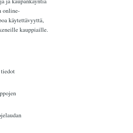
oja ja kaupankäyntiä
n online-
oa käytettävyyttä,
keneille kauppiaille.
 tiedot
uppojen
ojelaudan