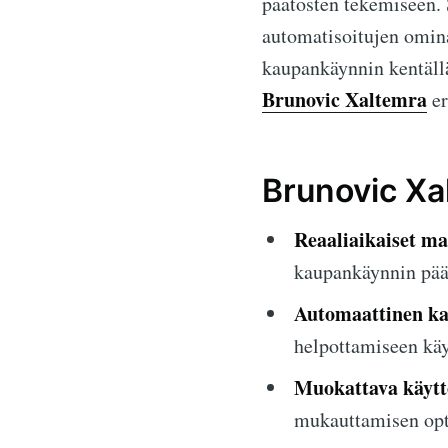
päätösten tekemiseen. 
automatisoitujen omina
kaupankäynnin kentällä
Brunovic Xaltemra
er
Brunovic Xa
Reaaliaikaiset ma
kaupankäynnin päät
Automaattinen ka
helpottamiseen käy
Muokattava käytt
mukauttamisen opt