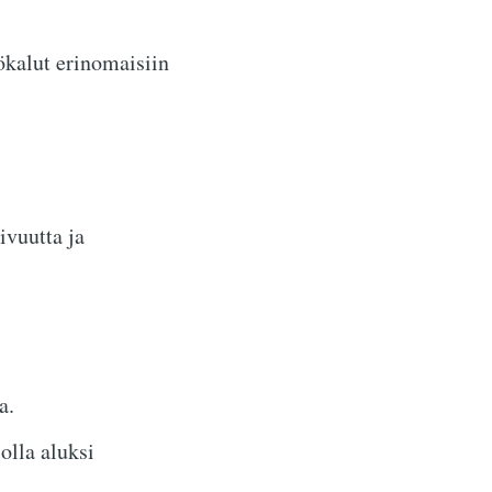
ökalut erinomaisiin
ivuutta ja
a.
lla aluksi