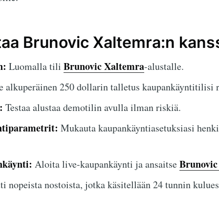
ttaa Brunovic Xaltemra:n kans
n:
Brunovic Xaltemra
Luomalla tili
-alustalle.
 alkuperäinen 250 dollarin talletus kaupankäyntitilisi 
:
Testaa alustaa demotilin avulla ilman riskiä.
tiparametrit:
Mukauta kaupankäyntiasetuksiasi henki
nkäynti:
Brunovic
Aloita live-kaupankäynti ja ansaitse
i nopeista nostoista, jotka käsitellään 24 tunnin kulues