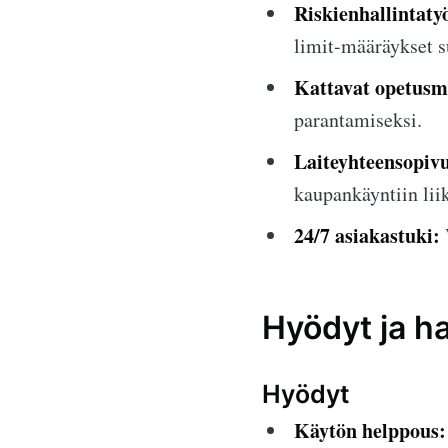
Riskienhallintaty
limit-määräykset s
Kattavat opetusma
parantamiseksi.
Laiteyhteensopiv
kaupankäyntiin liik
24/7 asiakastuki:
Hyödyt ja ha
Hyödyt
Käytön helppous: