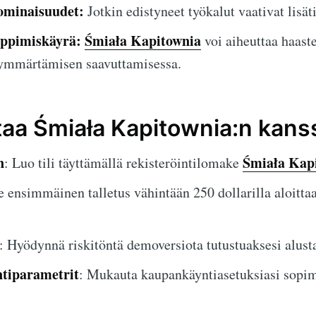
ominaisuudet:
Jotkin edistyneet työkalut vaativat lisäti
ppimiskäyrä:
Śmiała Kapitownia
voi aiheuttaa haastei
 ymmärtämisen saavuttamisessa.
ttaa Śmiała Kapitownia:n kans
n
Śmiała Kap
: Luo tili täyttämällä rekisteröintilomake
e ensimmäinen talletus vähintään 250 dollarilla aloitta
: Hyödynnä riskitöntä demoversiota tutustuaksesi alust
tiparametrit
: Mukauta kaupankäyntiasetuksiasi sopim