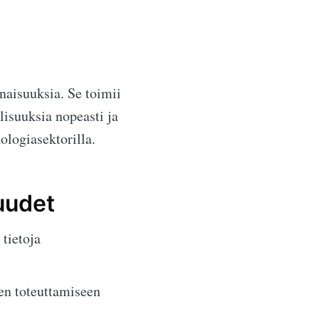
aisuuksia. Se toimii
isuuksia nopeasti ja
ologiasektorilla.
uudet
 tietoja
en toteuttamiseen