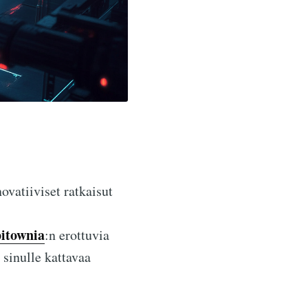
vatiiviset ratkaisut
itownia
:n erottuvia
 sinulle kattavaa