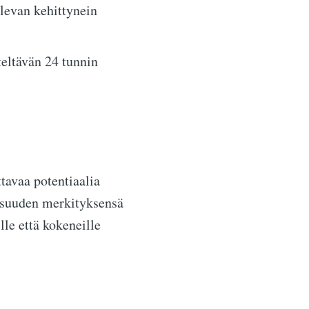
olevan kehittynein
teltävän 24 tunnin
tavaa potentiaalia
lisuuden merkityksensä
lle että kokeneille