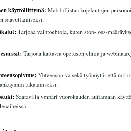
nen käyttöliittymä:
Mahdollistaa kojelautojen persono
n saavuttamiseksi.
ökalut:
Tarjoaa vaihtoehtoja, kuten stop-loss-määräykse
esurssit:
Tarjoaa kattavia opetusohjelmia ja webinaarej
hteensopivuus:
Yhteensopiva sekä työpöytä- että mobii
nkäynnin takaamiseksi.
stuki:
Saatavilla ympäri vuorokauden auttamaan käyttä
lenaiheissa.