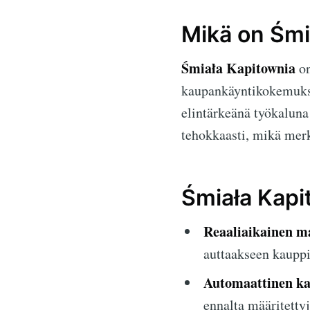
Mikä on Śmi
Śmiała Kapitownia
on
kaupankäyntikokemuksi
elintärkeänä työkaluna
tehokkaasti, mikä merk
Śmiała Kapi
Reaaliaikainen m
auttaakseen kauppi
Automaattinen ka
ennalta määritettyj