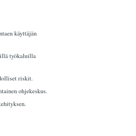
ntaen käyttäjän
llä työkaluilla
liset riskit.
htainen ohjekeskus.
kehityksen.