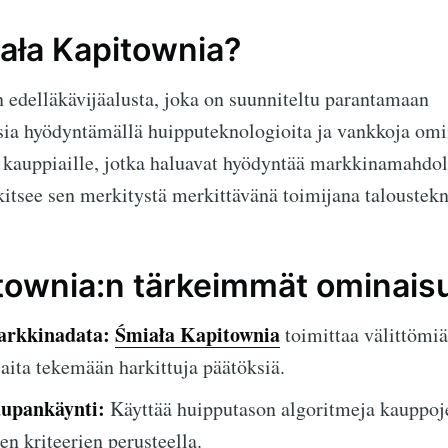
ała Kapitownia?
 edelläkävijäalusta, joka on suunniteltu parantamaan
a hyödyntämällä huipputeknologioita ja vankkoja omin
 kauppiaille, jotka haluavat hyödyntää markkinamahdoll
itsee sen merkitystä merkittävänä toimijana taloustekn
townia:n tärkeimmät ominais
arkkinadata:
Śmiała Kapitownia
toimittaa välittömiä
aita tekemään harkittuja päätöksiä.
upankäynti:
Käyttää huipputason algoritmeja kauppoj
en kriteerien perusteella.