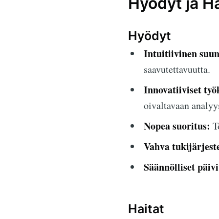
Hyödyt ja Ha
Hyödyt
Intuitiivinen suun
saavutettavuutta.
Innovatiiviset työ
oivaltavaan analyy
Nopea suoritus:
To
Vahva tukijärjest
Säännölliset päivi
Haitat