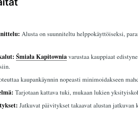
itat
nittelu:
Alusta on suunniteltu helppokäyttöiseksi, para
kalut:
Śmiała Kapitownia
varustaa kauppiaat edistynei
siin.
teuttaa kaupankäynnin nopeasti minimoidakseen mahdol
elmä:
Tarjotaan kattava tuki, mukaan lukien yksityisko
tykset:
Jatkuvat päivitykset takaavat alustan jatkuvan 