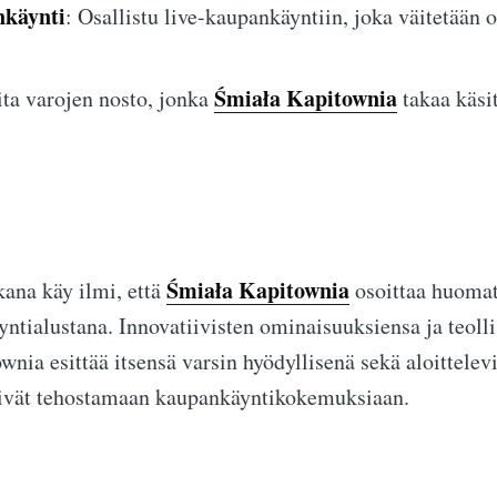
nkäynti
: Osallistu live-kaupankäyntiin, joka väitetään 
Śmiała Kapitownia
ita varojen nosto, jonka
takaa käsi
Śmiała Kapitownia
ana käy ilmi, että
osoittaa huomat
ntialustana. Innovatiivisten ominaisuuksiensa ja teol
nia esittää itsensä varsin hyödyllisenä sekä aloittelevi
rkivät tehostamaan kaupankäyntikokemuksiaan.