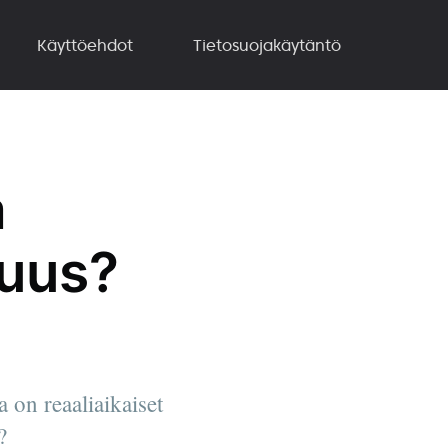
Käyttöehdot
Tietosuojakäytäntö
a
suus?
on reaaliaikaiset
?