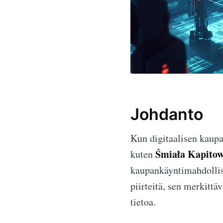
Johdanto
Kun digitaalisen kaupa
Śmiała Kapitow
kuten
kaupankäyntimahdollis
piirteitä, sen merkittä
tietoa.