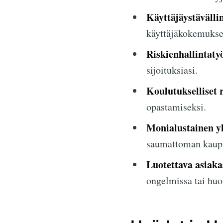
Käyttäjäystävälli
käyttäjäkokemukse
Riskienhallintaty
sijoituksiasi.
Koulutukselliset r
opastamiseksi.
Monialustainen y
saumattoman kaupa
Luotettava asiaka
ongelmissa tai huo