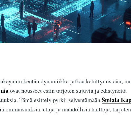
nkäynnin kentän dynamiikka jatkaa kehittymistään, inno
nia
ovat nousseet esiin tarjoten sujuvia ja edistyneitä
Śmiała Kap
uuksia. Tämä esittely pyrkii selventämään
viä ominaisuuksia, etuja ja mahdollisia haittoja, tarjoten