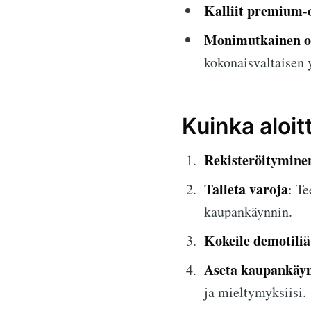
Kalliit premium-
Monimutkainen o
kokonaisvaltaisen
Kuinka aloi
Rekisteröitymine
Talleta varoja
: Te
kaupankäynnin.
Kokeile demotiliä
Aseta kaupankäyn
ja mieltymyksiisi.