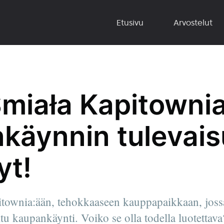
Etusivu
Arvostelut
miała Kapitowni
käynnin tulevai
yt!
townia:ään, tehokkaaseen kauppapaikkaan, jossa 
itu kaupankäynti. Voiko se olla todella luotettava