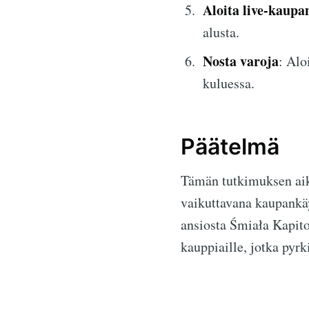
Aloita live-kaupa
alusta.
Nosta varoja
: Alo
kuluessa.
Päätelmä
Tämän tutkimuksen aik
vaikuttavana kaupankäy
ansiosta Śmiała Kapitow
kauppiaille, jotka py