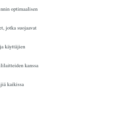
innin optimaalisen
t, jotka suojaavat
a käyttäjien
lilaitteiden kanssa
jiä kaikissa