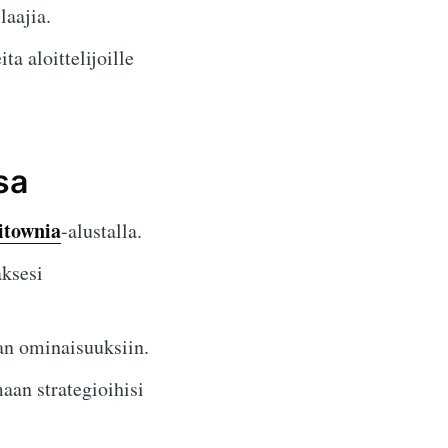
laajia.
ta aloittelijoille
sa
itownia
-alustalla.
aksesi
an ominaisuuksiin.
aan strategioihisi