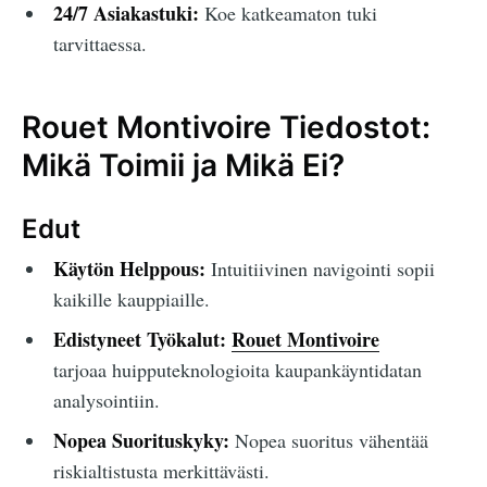
24/7 Asiakastuki:
Koe katkeamaton tuki
tarvittaessa.
Rouet Montivoire Tiedostot:
Mikä Toimii ja Mikä Ei?
Edut
Käytön Helppous:
Intuitiivinen navigointi sopii
kaikille kauppiaille.
Edistyneet Työkalut:
Rouet Montivoire
tarjoaa huipputeknologioita kaupankäyntidatan
analysointiin.
Nopea Suorituskyky:
Nopea suoritus vähentää
riskialtistusta merkittävästi.