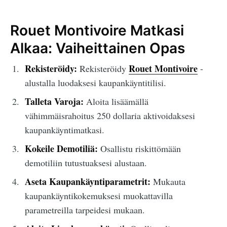
Rouet Montivoire Matkasi
Alkaa: Vaiheittainen Opas
Rekisteröidy:
Rouet Montivoire
Rekisteröidy
-
alustalla luodaksesi kaupankäyntitilisi.
Talleta Varoja:
Aloita lisäämällä
vähimmäisrahoitus 250 dollaria aktivoidaksesi
kaupankäyntimatkasi.
Kokeile Demotiliä:
Osallistu riskittömään
demotiliin tutustuaksesi alustaan.
Aseta Kaupankäyntiparametrit:
Mukauta
kaupankäyntikokemuksesi muokattavilla
parametreilla tarpeidesi mukaan.