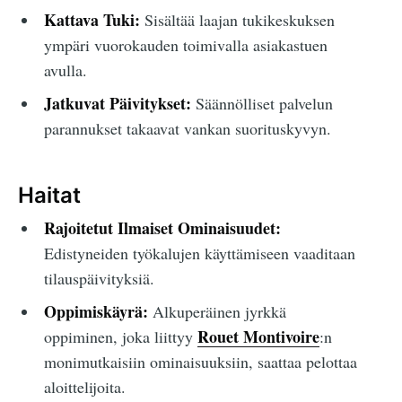
Kattava Tuki:
Sisältää laajan tukikeskuksen
ympäri vuorokauden toimivalla asiakastuen
avulla.
Jatkuvat Päivitykset:
Säännölliset palvelun
parannukset takaavat vankan suorituskyvyn.
Haitat
Rajoitetut Ilmaiset Ominaisuudet:
Edistyneiden työkalujen käyttämiseen vaaditaan
tilauspäivityksiä.
Oppimiskäyrä:
Alkuperäinen jyrkkä
Rouet Montivoire
oppiminen, joka liittyy
:n
monimutkaisiin ominaisuuksiin, saattaa pelottaa
aloittelijoita.