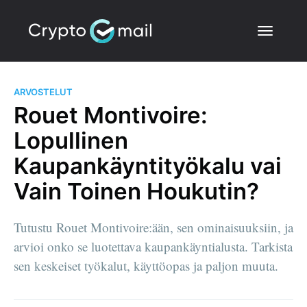
ARVOSTELUT
Rouet Montivoire:
Lopullinen
Kaupankäyntityökalu vai
Vain Toinen Houkutin?
Tutustu Rouet Montivoire:ään, sen ominaisuuksiin, ja
arvioi onko se luotettava kaupankäyntialusta. Tarkista
sen keskeiset työkalut, käyttöopas ja paljon muuta.