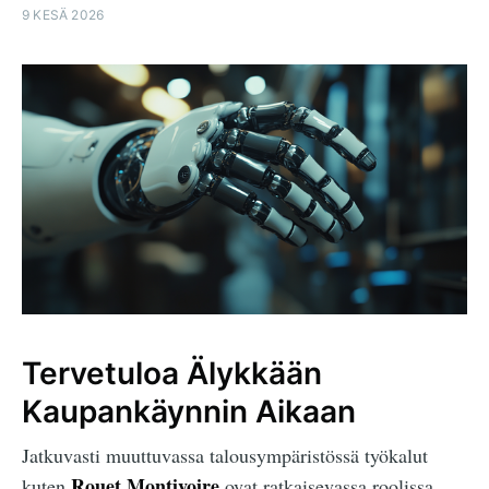
9 KESÄ 2026
Tervetuloa Älykkään
Kaupankäynnin Aikaan
Jatkuvasti muuttuvassa talousympäristössä työkalut
Rouet Montivoire
kuten
ovat ratkaisevassa roolissa.