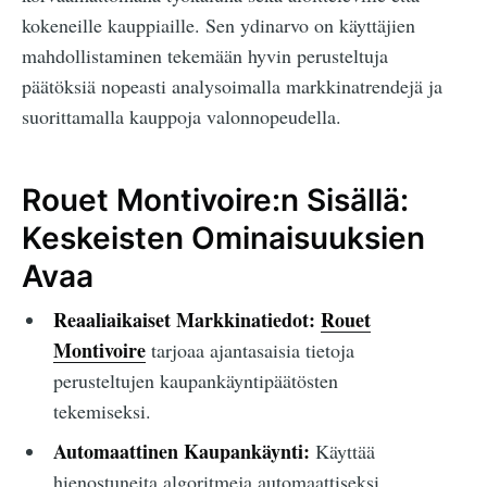
kokeneille kauppiaille. Sen ydinarvo on käyttäjien
mahdollistaminen tekemään hyvin perusteltuja
päätöksiä nopeasti analysoimalla markkinatrendejä ja
suorittamalla kauppoja valonnopeudella.
Rouet Montivoire:n Sisällä:
Keskeisten Ominaisuuksien
Avaa
Reaaliaikaiset Markkinatiedot:
Rouet
Montivoire
tarjoaa ajantasaisia tietoja
perusteltujen kaupankäyntipäätösten
tekemiseksi.
Automaattinen Kaupankäynti:
Käyttää
hienostuneita algoritmeja automaattiseksi