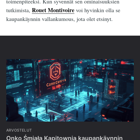
toimenpiteeksi. Kun syvennät sen ominaisuuksien
Rouet Montivoire
tutkimista,
voi hyvinkin olla se
kaupankäynnin vallankumous, jota olet etsinyt.
ARVOSTELUT
Onko Śmiała Kapitownia kaupankäynnin