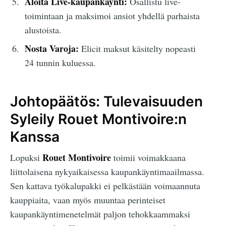
Aloita Live-kaupankäynti:
Osallistu live-
toimintaan ja maksimoi ansiot yhdellä parhaista
alustoista.
Nosta Varoja:
Elicit maksut käsitelty nopeasti
24 tunnin kuluessa.
Johtopäätös: Tulevaisuuden
Syleily Rouet Montivoire:n
Kanssa
Rouet Montivoire
Lopuksi
toimii voimakkaana
liittolaisena nykyaikaisessa kaupankäyntimaailmassa.
Sen kattava työkalupakki ei pelkästään voimaannuta
kauppiaita, vaan myös muuntaa perinteiset
kaupankäyntimenetelmät paljon tehokkaammaksi