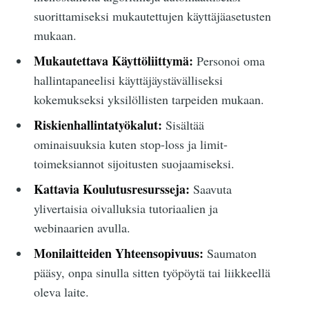
suorittamiseksi mukautettujen käyttäjäasetusten
mukaan.
Mukautettava Käyttöliittymä:
Personoi oma
hallintapaneelisi käyttäjäystävälliseksi
kokemukseksi yksilöllisten tarpeiden mukaan.
Riskienhallintatyökalut:
Sisältää
ominaisuuksia kuten stop-loss ja limit-
toimeksiannot sijoitusten suojaamiseksi.
Kattavia Koulutusresursseja:
Saavuta
ylivertaisia oivalluksia tutoriaalien ja
webinaarien avulla.
Monilaitteiden Yhteensopivuus:
Saumaton
pääsy, onpa sinulla sitten työpöytä tai liikkeellä
oleva laite.