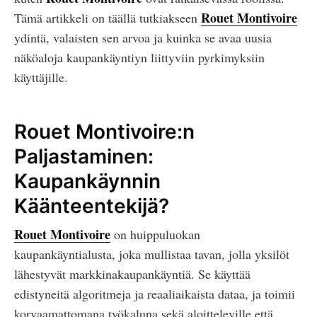
Rouet Montivoire
Tämä artikkeli on täällä tutkiakseen
ydintä, valaisten sen arvoa ja kuinka se avaa uusia
näköaloja kaupankäyntiyn liittyviin pyrkimyksiin
käyttäjille.
Rouet Montivoire:n
Paljastaminen:
Kaupankäynnin
Käänteentekijä?
Rouet Montivoire
on huippuluokan
kaupankäyntialusta, joka mullistaa tavan, jolla yksilöt
lähestyvät markkinakaupankäyntiä. Se käyttää
edistyneitä algoritmeja ja reaaliaikaista dataa, ja toimii
korvaamattomana työkaluna sekä aloitteleville että