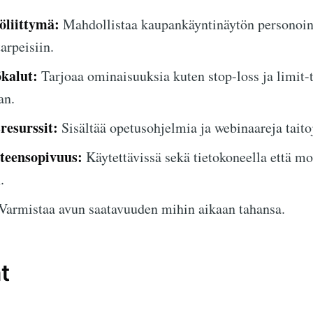
öliittymä:
Mahdollistaa kaupankäyntinäytön personoi
arpeisiin.
kalut:
Tarjoaa ominaisuuksia kuten stop-loss ja limit
an.
resurssit:
Sisältää opetusohjelmia ja webinaareja taito
hteensopivuus:
Käytettävissä sekä tietokoneella että mob
.
Varmistaa avun saatavuuden mihin aikaan tahansa.
t