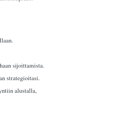
llaan.
aan sijoittamista.
 strategioitasi.
ntiin alustalla,