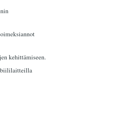
nnin
-toimeksiannot
jen kehittämiseen.
iililaitteilla