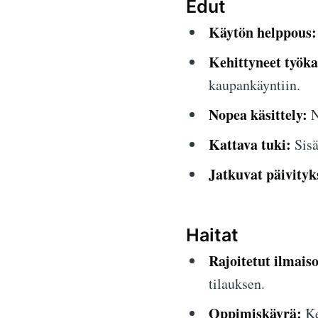
Edut
Käytön helppous:
Kehittyneet työka
kaupankäyntiin.
Nopea käsittely:
N
Kattava tuki:
Sisä
Jatkuvat päivityk
Haitat
Rajoitetut ilmais
tilauksen.
Oppimiskäyrä:
Ke