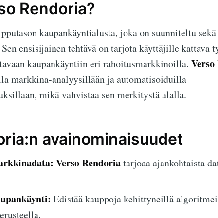
so Rendoria?
pputason kaupankäyntialusta, joka on suunniteltu sekä a
 Sen ensisijainen tehtävä on tarjota käyttäjille kattava 
Verso
tavaan kaupankäyntiin eri rahoitusmarkkinoilla.
lla markkina-analyysillään ja automatisoiduilla
sillaan, mikä vahvistaa sen merkitystä alalla.
ria:n avainominaisuudet
arkkinadata:
Verso Rendoria
tarjoaa ajankohtaista da
upankäynti:
Edistää kauppoja kehittyneillä algoritmei
erusteella.