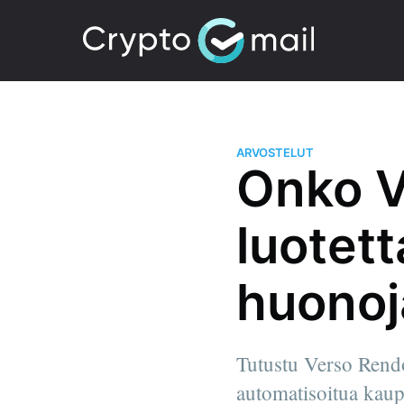
ARVOSTELUT
Onko V
luotett
huonoj
Tutustu Verso Rendor
automatisoitua kaupa