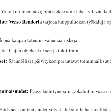
Yksinkertainen navigointi tekee siitä lähestyttävän kaik
lut:
Verso Rendoria
tarjoaa huippuluokan työkaluja o
opea kaupan toteutus vähentää riskejä.
ltää laajan ohjekeskuksen ja tukitiimin.
set:
Säännölliset päivitykset parantavat toiminnallisuutt
ominaisuudet:
Pääsy kehittyneisiin työkaluihin vaatii 
hittyneet ominaisuudet voivat aluksi olla haasteellisia a