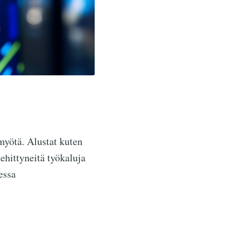
myötä. Alustat kuten
kehittyneitä työkaluja
essa