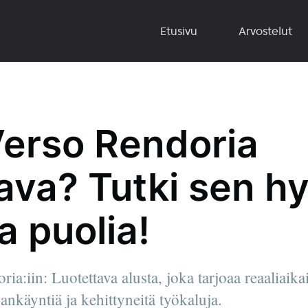
Etusivu
Arvostelut
erso Rendoria
ava? Tutki sen hy
a puolia!
ia:iin: Luotettava alusta, joka tarjoaa reaaliaikai
nkäyntiä ja kehittyneitä työkaluja.