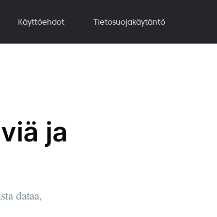
Käyttöehdot
Tietosuojakäytäntö
viä ja
sta dataa,