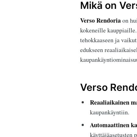
Mikä on Ver
Verso Rendoria
on hui
kokeneille kauppiaille.
tehokkaaseen ja vaikut
edukseen reaaliaikaise
kaupankäyntiominaisuuk
Verso Rendo
Reaaliaikainen m
kaupankäyntiin.
Automaattinen ka
käyttäjäasetusten p