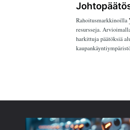
Johtopäätö
Rahoitusmarkkinoilla
resursseja. Arvioimalla
harkittuja päätöksiä al
kaupankäyntiympäristö