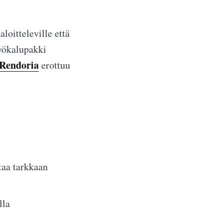
loitteleville että
työkalupakki
 Rendoria
erottuu
taa tarkkaan
lla