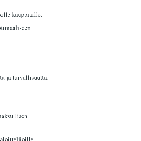
ille kauppiaille.
ptimaaliseen
a ja turvallisuutta.
maksullisen
loittelijoille.