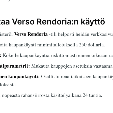
taa Verso Rendoria:n käyttö
Verso Rendoria
steröi
-tili helposti heidän verkkosivu
ita kaupankäynti minimitalletuksella 250 dollaria.
:
Kokeile kaupankäyntiä riskittömästi ennen oikeaan rah
tiparametrit:
Mukauta kauppojen asetuksia vastaamaan
inen kaupankäynti:
Osallistu reaaliaikaiseen kaupankäy
loksista.
 nopeasta rahansiirrosta käsittelyaikana 24 tuntia.