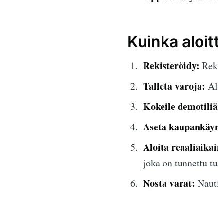
Kuinka aloit
Rekisteröidy:
Reki
Talleta varoja:
Alo
Kokeile demotiliä
Aseta kaupankäyn
Aloita reaaliaika
joka on tunnettu tu
Nosta varat:
Nauti