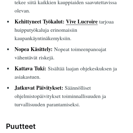
tekee siitä kaikkien kauppiaiden saavutettavissa
olevan.
Kehittyneet Työkalut:
Vive Lucroire
tarjoaa
huipputyökaluja erinomaisiin
kaupankäyntinäkemyksiin.
Nopea Käsittely:
Nopeat toimeenpanoajat
vähentävät riskejä.
Kattava Tuki:
Sisältää laajan ohjekeskuksen ja
asiakastuen.
Jatkuvat Päivitykset:
Säännölliset
ohjelmistopäivitykset toiminnallisuuden ja
turvallisuuden parantamiseksi.
Puutteet