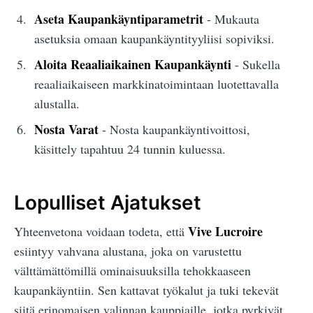
Aseta Kaupankäyntiparametrit
- Mukauta
asetuksia omaan kaupankäyntityyliisi sopiviksi.
Aloita Reaaliaikainen Kaupankäynti
- Sukella
reaaliaikaiseen markkinatoimintaan luotettavalla
alustalla.
Nosta Varat
- Nosta kaupankäyntivoittosi,
käsittely tapahtuu 24 tunnin kuluessa.
Lopulliset Ajatukset
Vive Lucroire
Yhteenvetona voidaan todeta, että
esiintyy vahvana alustana, joka on varustettu
välttämättömillä ominaisuuksilla tehokkaaseen
kaupankäyntiin. Sen kattavat työkalut ja tuki tekevät
siitä erinomaisen valinnan kauppiaille, jotka pyrkivät