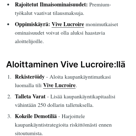
Rajoitetut Ilmaisominaisuudet:
Premium-
työkalut vaativat tilausmaksuja.
Oppimiskäyrä:
Vive Lucroire
monimutkaiset
ominaisuudet voivat olla aluksi haastavia
aloittelijoille.
Aloittaminen Vive Lucroire:llä
Rekisteröidy
- Aloita kaupankäyntimatkasi
Vive Lucroire
luomalla tili
.
Talleta Varat
- Lisää kaupankäyntikapitaalisi
vähintään 250 dollarin talletuksella.
Kokeile Demotiliä
- Harjoittele
kaupankäyntistrategioita riskittömästi ennen
sitoutumista.