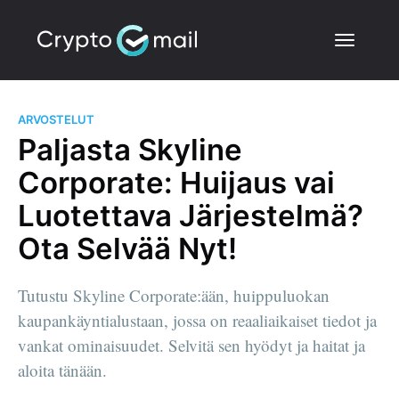
ARVOSTELUT
Paljasta Skyline
Corporate: Huijaus vai
Luotettava Järjestelmä?
Ota Selvää Nyt!
Tutustu Skyline Corporate:ään, huippuluokan
kaupankäyntialustaan, jossa on reaaliaikaiset tiedot ja
vankat ominaisuudet. Selvitä sen hyödyt ja haitat ja
aloita tänään.