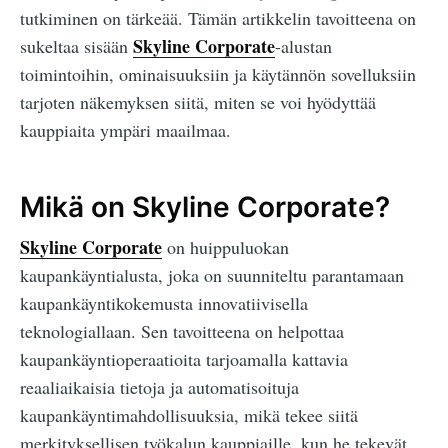
tutkiminen on tärkeää. Tämän artikkelin tavoitteena on
Skyline Corporate
sukeltaa sisään
-alustan
toimintoihin, ominaisuuksiin ja käytännön sovelluksiin
tarjoten näkemyksen siitä, miten se voi hyödyttää
kauppiaita ympäri maailmaa.
Mikä on Skyline Corporate?
Skyline Corporate
on huippuluokan
kaupankäyntialusta, joka on suunniteltu parantamaan
kaupankäyntikokemusta innovatiivisella
teknologiallaan. Sen tavoitteena on helpottaa
kaupankäyntioperaatioita tarjoamalla kattavia
reaaliaikaisia tietoja ja automatisoituja
kaupankäyntimahdollisuuksia, mikä tekee siitä
merkityksellisen työkalun kauppiaille, kun he tekevät