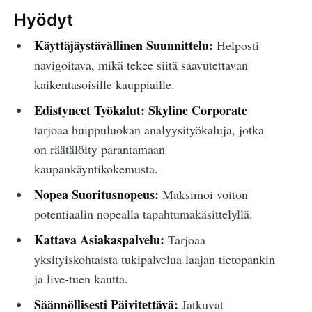
Hyödyt
Käyttäjäystävällinen Suunnittelu:
Helposti
navigoitava, mikä tekee siitä saavutettavan
kaikentasoisille kauppiaille.
Edistyneet Työkalut:
Skyline Corporate
tarjoaa huippuluokan analyysityökaluja, jotka
on räätälöity parantamaan
kaupankäyntikokemusta.
Nopea Suoritusnopeus:
Maksimoi voiton
potentiaalin nopealla tapahtumakäsittelyllä.
Kattava Asiakaspalvelu:
Tarjoaa
yksityiskohtaista tukipalvelua laajan tietopankin
ja live-tuen kautta.
Säännöllisesti Päivitettävä:
Jatkuvat