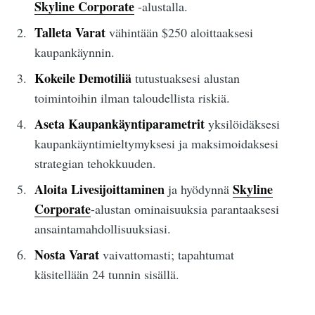
Skyline Corporate
-alustalla.
Talleta Varat
vähintään $250 aloittaaksesi
kaupankäynnin.
Kokeile Demotiliä
tutustuaksesi alustan
toimintoihin ilman taloudellista riskiä.
Aseta Kaupankäyntiparametrit
yksilöidäksesi
kaupankäyntimieltymyksesi ja maksimoidaksesi
strategian tehokkuuden.
Aloita Livesijoittaminen
Skyline
ja hyödynnä
Corporate
-alustan ominaisuuksia parantaaksesi
ansaintamahdollisuuksiasi.
Nosta Varat
vaivattomasti; tapahtumat
käsitellään 24 tunnin sisällä.