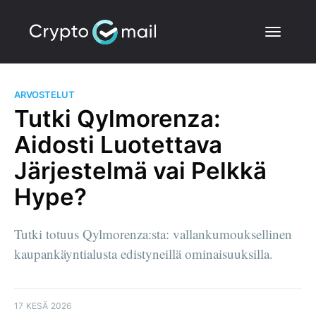
ARVOSTELUT
Tutki Qylmorenza:
Aidosti Luotettava
Järjestelmä vai Pelkkä
Hype?
Tutki totuus Qylmorenza:sta: vallankumouksellinen
kaupankäyntialusta edistyneillä ominaisuuksilla.
17 KESÄ 2026