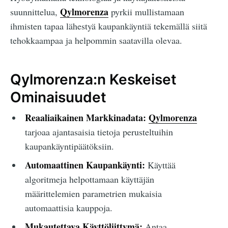
Qylmorenza
suunnittelua,
pyrkii mullistamaan
ihmisten tapaa lähestyä kaupankäyntiä tekemällä siitä
tehokkaampaa ja helpommin saatavilla olevaa.
Qylmorenza:n Keskeiset
Ominaisuudet
Reaaliaikainen Markkinadata:
Qylmorenza
tarjoaa ajantasaisia tietoja perusteltuihin
kaupankäyntipäätöksiin.
Automaattinen Kaupankäynti:
Käyttää
algoritmeja helpottamaan käyttäjän
määrittelemien parametrien mukaisia
automaattisia kauppoja.
Mukautettava Käyttöliittymä:
Antaa