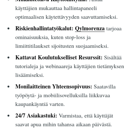
käyttäjien mukauttaa hallintapaneeli
optimaalisen käytettävyyden saavuttamiseksi.
Riskienhallintatyökalut:
Qylmorenza
tarjoaa
ominaisuuksia, kuten stop-loss ja
limiittitilaukset sijoitusten suojaamiseksi.
Kattavat Koulutukselliset Resurssit:
Sisältää
tutorialeja ja webinaareja käyttäjien tietämyksen
lisäämiseksi.
Monilaitteinen Yhteensopivuus:
Saatavilla
työpöytä- ja mobiilisovelluksilla liikkuvaa
kaupankäyntiä varten.
24/7 Asiakastuki:
Varmistaa, että käyttäjät
saavat apua mihin tahansa aikaan päivästä.