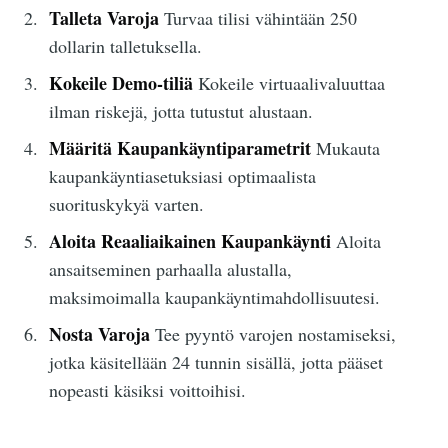
Talleta Varoja
Turvaa tilisi vähintään 250
dollarin talletuksella.
Kokeile Demo-tiliä
Kokeile virtuaalivaluuttaa
ilman riskejä, jotta tutustut alustaan.
Määritä Kaupankäyntiparametrit
Mukauta
kaupankäyntiasetuksiasi optimaalista
suorituskykyä varten.
Aloita Reaaliaikainen Kaupankäynti
Aloita
ansaitseminen parhaalla alustalla,
maksimoimalla kaupankäyntimahdollisuutesi.
Nosta Varoja
Tee pyyntö varojen nostamiseksi,
jotka käsitellään 24 tunnin sisällä, jotta pääset
nopeasti käsiksi voittoihisi.