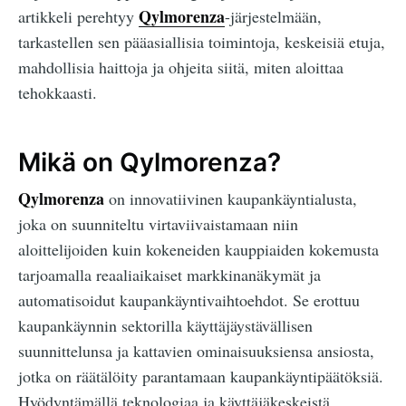
Qylmorenza
artikkeli perehtyy
-järjestelmään,
tarkastellen sen pääasiallisia toimintoja, keskeisiä etuja,
mahdollisia haittoja ja ohjeita siitä, miten aloittaa
tehokkaasti.
Mikä on Qylmorenza?
Qylmorenza
on innovatiivinen kaupankäyntialusta,
joka on suunniteltu virtaviivaistamaan niin
aloittelijoiden kuin kokeneiden kauppiaiden kokemusta
tarjoamalla reaaliaikaiset markkinanäkymät ja
automatisoidut kaupankäyntivaihtoehdot. Se erottuu
kaupankäynnin sektorilla käyttäjäystävällisen
suunnittelunsa ja kattavien ominaisuuksiensa ansiosta,
jotka on räätälöity parantamaan kaupankäyntipäätöksiä.
Hyödyntämällä teknologiaa ja käyttäjäkeskeistä