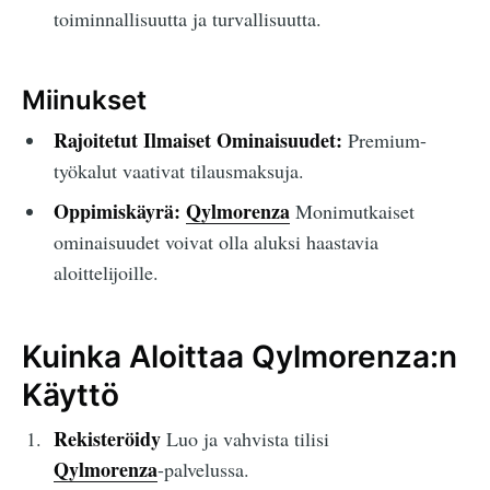
toiminnallisuutta ja turvallisuutta.
Miinukset
Rajoitetut Ilmaiset Ominaisuudet:
Premium-
työkalut vaativat tilausmaksuja.
Oppimiskäyrä:
Qylmorenza
Monimutkaiset
ominaisuudet voivat olla aluksi haastavia
aloittelijoille.
Kuinka Aloittaa Qylmorenza:n
Käyttö
Rekisteröidy
Luo ja vahvista tilisi
Qylmorenza
-palvelussa.