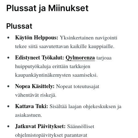
Plussat ja Miinukset
Plussat
Käytön Helppous:
Yksinkertainen navigointi
tekee siitä saavutettavan kaikille kauppiaille.
Edistyneet Työkalut:
Qylmorenza
tarjoaa
huipputyökaluja erittäin tarkkojen
kaupankäyntinäkemysten saamiseksi.
Nopea Käsittely:
Nopeat toteutusajat
vähentävät riskejä.
Kattava Tuki:
Sisältää laajan ohjekeskuksen ja
asiakastuen.
Jatkuvat Päivitykset:
Säännölliset
ohjelmistopäivitykset parantavat