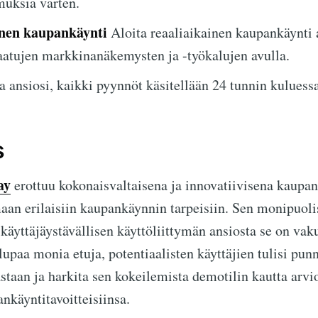
uksia varten.
inen kaupankäynti
Aloita reaaliaikainen kaupankäynti 
 saatujen markkinanäkemysten ja -työkalujen avulla.
 ansiosi, kaikki pyynnöt käsitellään 24 tunnin kuluessa
s
ay
erottuu kokonaisvaltaisena ja innovatiivisena kaupan
aan erilaisiin kaupankäynnin tarpeisiin. Sen monipuol
 käyttäjäystävällisen käyttöliittymän ansiosta se on vak
lupaa monia etuja, potentiaalisten käyttäjien tulisi pun
astaan ja harkita sen kokeilemista demotilin kautta arv
nkäyntitavoitteisiinsa.