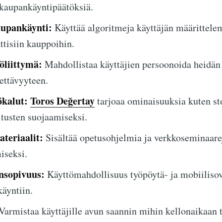
 kaupankäyntipäätöksiä.
upankäynti:
Käyttää algoritmeja käyttäjän määrittele
tisiin kauppoihin.
öliittymä:
Mahdollistaa käyttäjien persoonoida heidän 
ettävyyteen.
ökalut:
Toros Değertay
tarjoaa ominaisuuksia kuten sto
itusten suojaamiseksi.
teriaalit:
Sisältää opetusohjelmia ja verkkoseminaare
iseksi.
nsopivuus:
Käyttömahdollisuus työpöytä- ja mobiilisov
äyntiin.
Varmistaa käyttäjille avun saannin mihin kellonaikaan 