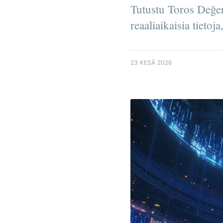
Tutustu Toros Değer
reaaliaikaisia tieto
23 KESÄ 2026