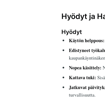
Hyödyt ja Ha
Hyödyt
Käytön helppous:
Edistyneet työkal
kaupankäyntinäkem
Nopea käsittely:
N
Kattava tuki:
Sisä
Jatkuvat päivityk
turvallisuutta.