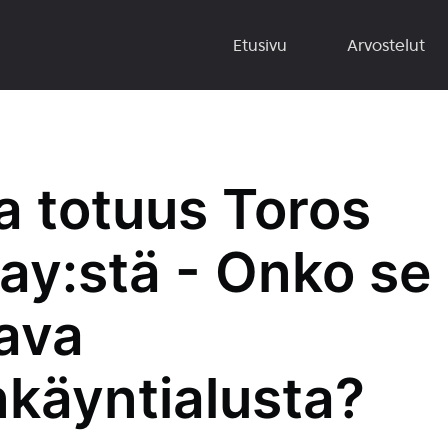
Etusivu
Arvostelut
a totuus Toros
ay:stä - Onko se
tava
käyntialusta?