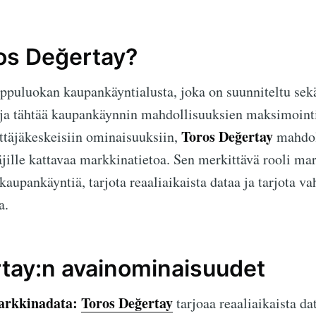
os Değertay?
ppuluokan kaupankäyntialusta, joka on suunniteltu sekä 
e ja tähtää kaupankäynnin mahdollisuuksien maksimoint
Toros Değertay
ttäjäkeskeisiin ominaisuuksiin,
mahdol
äjille kattavaa markkinatietoa. Sen merkittävä rooli ma
aupankäyntiä, tarjota reaaliaikaista dataa ja tarjota va
a.
tay:n avainominaisuudet
arkkinadata:
Toros Değertay
tarjoaa reaaliaikaista da