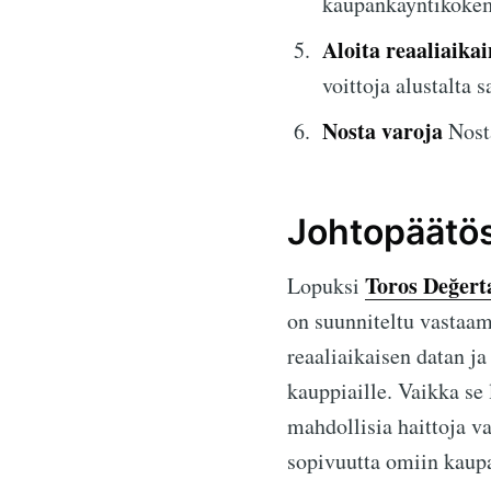
kaupankäyntikokem
Aloita reaaliaika
voittoja alustalta
Nosta varoja
Nosta
Johtopäätö
Toros Değert
Lopuksi
on suunniteltu vastaam
reaaliaikaisen datan ja
kauppiaille. Vaikka se 
mahdollisia haittoja v
sopivuutta omiin kaupa