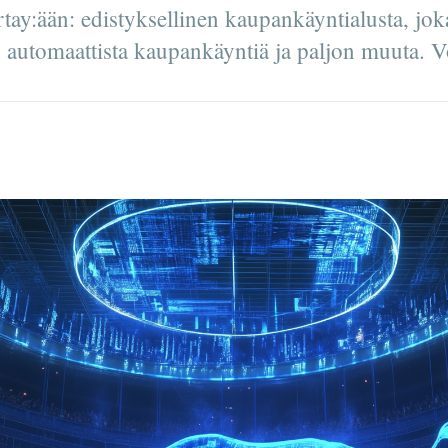
tay:ään: edistyksellinen kaupankäyntialusta, jok
ja, automaattista kaupankäyntiä ja paljon muuta. V