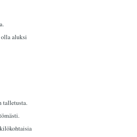
a.
olla aluksi
 talletusta.
tömästi.
ilökohtaisia