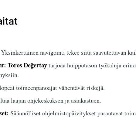
itat
Yksinkertainen navigointi tekee siitä saavutettavan kaik
ut:
Toros Değertay
tarjoaa huipputason työkaluja erin
yksiin.
opeat toimeenpanoajat vähentävät riskejä.
ltää laajan ohjekeskuksen ja asiakastuen.
set:
Säännölliset ohjelmistopäivitykset parantavat toimi