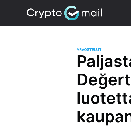
ARVOSTELUT
Paljast
Değert
luotet
kaupan