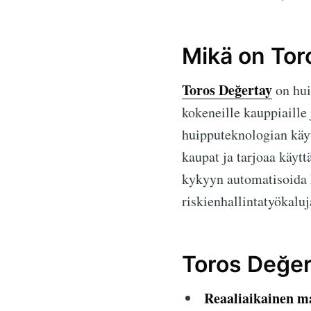
Mikä on Tor
Toros Değertay
on hui
kokeneille kauppiaill
huipputeknologian käy
kaupat ja tarjoaa käytt
kykyyn automatisoida k
riskienhallintatyökaluj
Toros Değer
Reaaliaikainen m