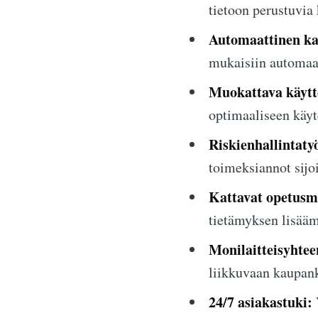
tietoon perustuvia
Automaattinen ka
mukaisiin automaat
Muokattava käytt
optimaaliseen käyt
Riskienhallintaty
toimeksiannot sijo
Kattavat opetusma
tietämyksen lisääm
Monilaitteisyhtee
liikkuvaan kaupank
24/7 asiakastuki: