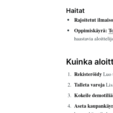
Haitat
Rajoitetut ilmais
Oppimiskäyrä:
T
haastavia aloittelij
Kuinka aloit
Rekisteröidy
Luo 
Talleta varoja
Lisä
Kokeile demotiliä
Aseta kaupankäyn