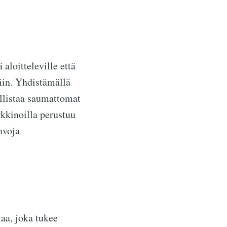
aloitteleville että
iin. Yhdistämällä
listaa saumattomat
rkkinoilla perustuu
hvoja
taa, joka tukee