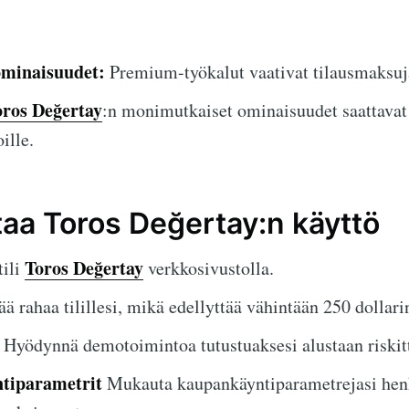
ominaisuudet:
Premium-työkalut vaativat tilausmaksuj
oros Değertay
:n monimutkaiset ominaisuudet saattavat 
oille.
taa Toros Değertay:n käyttö
Toros Değertay
tili
verkkosivustolla.
ä rahaa tilillesi, mikä edellyttää vähintään 250 dollarin
Hyödynnä demotoimintoa tutustuaksesi alustaan riskit
tiparametrit
Mukauta kaupankäyntiparametrejasi henk