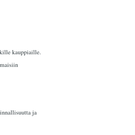
ille kauppiaille.
omaisiin
nnallisuutta ja