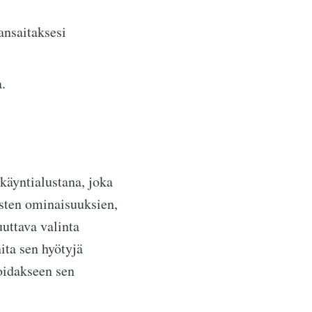
ansaitaksesi
.
käyntialustana, joka
isten ominaisuuksien,
uuttava valinta
nita sen hyötyjä
ioidakseen sen