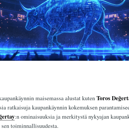
Toros Değert
 kaupankäynnin maisemassa alustat kuten
isia ratkaisuja kaupankäynnin kokemuksen parantamisee
ğertay
:n ominaisuuksia ja merkitystä nykyajan kaupank
 sen toiminnallisuudesta.