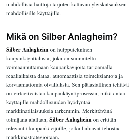
mahdollisia haittoja tarjoten kattavan yleiskatsauksen
mahdollisille käyttäjille.
Mikä on Silber Anlagheim?
Silber Anlagheim
on huipputekninen
kaupankäyntialusta, joka on suunniteltu
voimaannuttamaan kaupankävijöitä tarjoamalla
reaaliaikaista dataa, automaattisia toimeksiantoja ja
korvaamattomia oivalluksia. Sen pääasiallinen tehtävä
on virtaviivaistaa kaupankäyntiprosessia, mikä antaa
käyttäjille mahdollisuuden hyödyntää
markkinatilaisuuksia tarkemmin. Merkittävänä
Silber Anlagheim
toimijana alallaan,
on erittäin
relevantti kaupankävijöille, jotka haluavat tehostaa
markkinastrategioitaan.