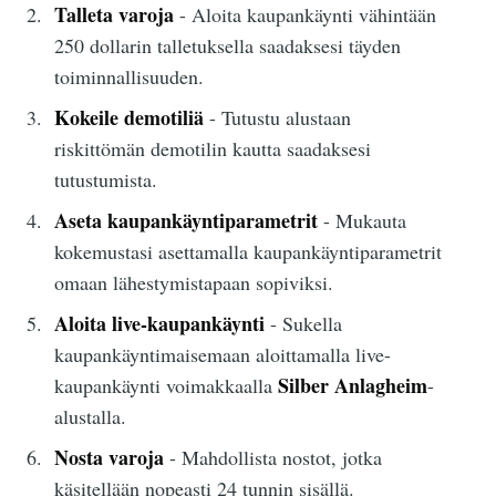
Talleta varoja
- Aloita kaupankäynti vähintään
250 dollarin talletuksella saadaksesi täyden
toiminnallisuuden.
Kokeile demotiliä
- Tutustu alustaan
riskittömän demotilin kautta saadaksesi
tutustumista.
Aseta kaupankäyntiparametrit
- Mukauta
kokemustasi asettamalla kaupankäyntiparametrit
omaan lähestymistapaan sopiviksi.
Aloita live-kaupankäynti
- Sukella
kaupankäyntimaisemaan aloittamalla live-
Silber Anlagheim
kaupankäynti voimakkaalla
-
alustalla.
Nosta varoja
- Mahdollista nostot, jotka
käsitellään nopeasti 24 tunnin sisällä.