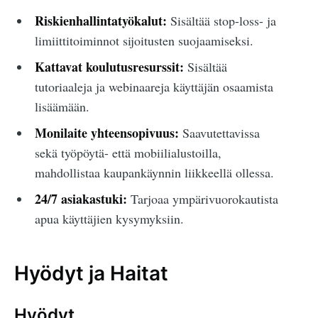
Riskienhallintatyökalut:
Sisältää stop-loss- ja
limiittitoiminnot sijoitusten suojaamiseksi.
Kattavat koulutusresurssit:
Sisältää
tutoriaaleja ja webinaareja käyttäjän osaamista
lisäämään.
Monilaite yhteensopivuus:
Saavutettavissa
sekä työpöytä- että mobiilialustoilla,
mahdollistaa kaupankäynnin liikkeellä ollessa.
24/7 asiakastuki:
Tarjoaa ympärivuorokautista
apua käyttäjien kysymyksiin.
Hyödyt ja Haitat
Hyödyt