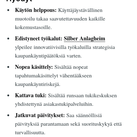
Käytön helppous:
Käyttäjäystävällinen
muotoilu takaa saavutettavuuden kaikille
kokemustasoille.
Edistyneet työkalut:
Silber Anlagheim
ylpeilee innovatiivisilla työkaluilla strategisia
kaupankäyntipäätöksiä varten.
Nopea käsittely:
Sisältää nopeat
tapahtumakäsittelyt vähentääkseen
kaupankäyntiriskejä.
Kattava tuki:
Sisältää runsaan tukikeskuksen
yhdistettynä asiakastukipalveluihin.
Jatkuvat päivitykset:
Saa säännöllisiä
päivityksiä parantamaan sekä suorituskykyä että
turvallisuutta.