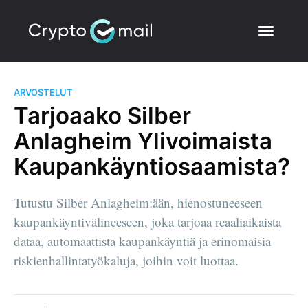
ARVOSTELUT
Tarjoaako Silber
Anlagheim Ylivoimaista
Kaupankäyntiosaamista?
Tutustu Silber Anlagheim:ään, hienostuneeseen
kaupankäyntivälineeseen, joka tarjoaa reaaliaikaista
dataa, automaattista kaupankäyntiä ja erinomaisia
riskienhallintatyökaluja, joihin voit luottaa.