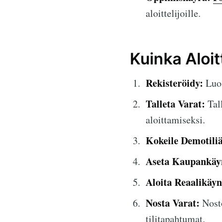
aloittelijoille.
Kuinka Aloi
Rekisteröidy:
Luo 
Talleta Varat:
Tall
aloittamiseksi.
Kokeile Demotiliä
Aseta Kaupankäyn
Aloita Reaalikäyn
Nosta Varat:
Nosto
tilitapahtumat.