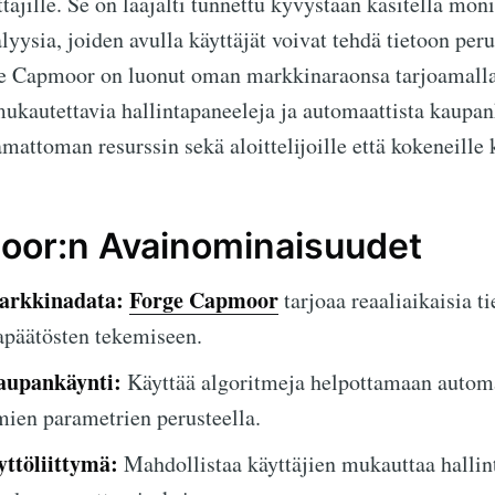
ttajille. Se on laajalti tunnettu kyvystään käsitellä mo
yysia, joiden avulla käyttäjät voivat tehdä tietoon per
e Capmoor on luonut oman markkinaraonsa tarjoamall
 mukautettavia hallintapaneeleja ja automaattista kaupa
mattoman resurssin sekä aloittelijoille että kokeneille 
oor:n Avainominaisuudet
arkkinadata:
Forge Capmoor
tarjoaa reaaliaikaisia ti
apäätösten tekemiseen.
aupankäynti:
Käyttää algoritmeja helpottamaan automa
mien parametrien perusteella.
ttöliittymä:
Mahdollistaa käyttäjien mukauttaa hallin