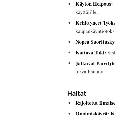
Käytön Helpous:
käyttäjille.
Kehittyneet Työka
kaupankäyntiotoksi
Nopea Suoritusky
Kattava Tuki:
Sisä
Jatkuvat Päivityk
turvallisuutta.
Haitat
Rajoitetut Ilmais
Oppimiskäyrä:
F