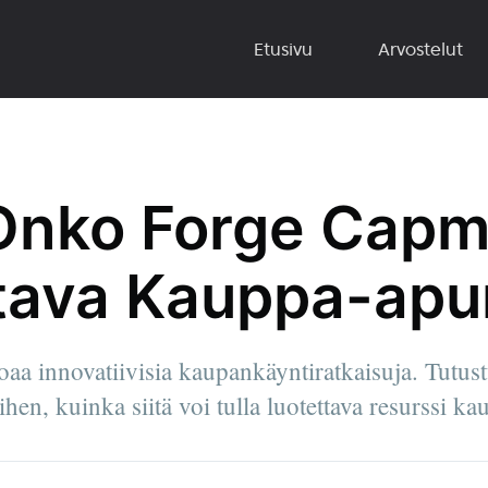
Etusivu
Arvostelut
 Onko Forge Cap
tava Kauppa-apur
aa innovatiivisia kaupankäyntiratkaisuja. Tutust
hen, kuinka siitä voi tulla luotettava resurssi kau