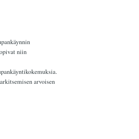
aupankäynnin
opivat niin
aupankäyntikokemuksia.
 harkitsemisen arvoisen