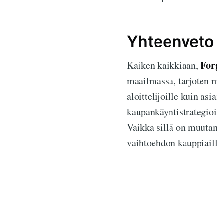
Yhteenveto
For
Kaiken kaikkiaan,
maailmassa, tarjoten m
aloittelijoille kuin asi
kaupankäyntistrategio
Vaikka sillä on muutami
vaihtoehdon kauppiaille