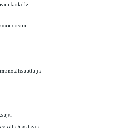
avan kaikille
rinomaisiin
iminnallisuutta ja
suja.
si olla haastavia