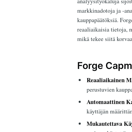
analyysityökaluja sijoi
markkinadotoja ja -anal
kauppapäätöksiä. Forg
reaaliaikaisia tietoja,
mikä tekee siitä korvaa
Forge Capm
Reaaliaikainen M
perustuvien kaupp
Automaattinen K
käyttäjän määrittä
Mukautettava Käy