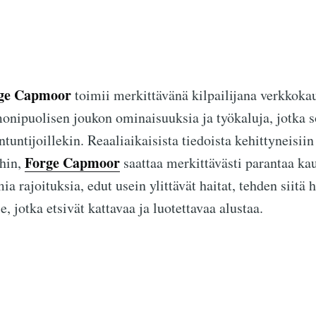
ge Capmoor
toimii merkittävänä kilpailijana verkkok
onipuolisen joukon ominaisuuksia ja työkaluja, jotka s
antuntijoillekin. Reaaliaikaisista tiedoista kehittyneisiin
Forge Capmoor
ihin,
saattaa merkittävästi parantaa k
a rajoituksia, edut usein ylittävät haitat, tehden siitä
, jotka etsivät kattavaa ja luotettavaa alustaa.