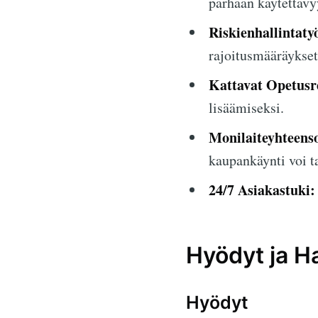
parhaan käytettävy
Riskienhallintaty
rajoitusmääräykset
Kattavat Opetusre
lisäämiseksi.
Monilaiteyhteens
kaupankäynti voi t
24/7 Asiakastuki:
Hyödyt ja Ha
Hyödyt