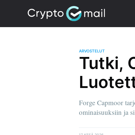
ARVOSTELUT
Tutki,
Luotet
Forge Capmoor tarjo
ominaisuuksiin ja sii
17 KESÄ 2026