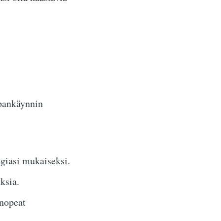
upankäynnin
giasi mukaiseksi.
ksia.
 nopeat