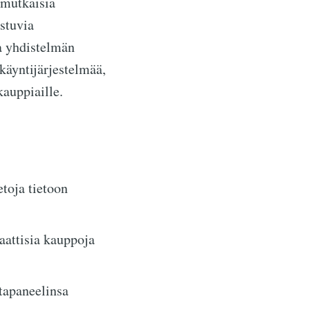
nimutkaisia
ustuvia
a yhdistelmän
nkäyntijärjestelmää,
kauppiaille.
etoja tietoon
attisia kauppoja
tapaneelinsa