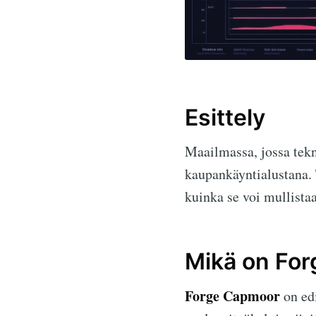
Esittely
Maailmassa, jossa tekn
kaupankäyntialustana.
kuinka se voi mullistaa
Mikä on Fo
Forge Capmoor
on edi