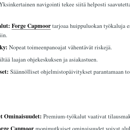
Yksinkertainen navigointi tekee siitä helposti saavutett
lut:
Forge Capmoor
tarjoaa huippuluokan työkaluja e
in.
ky:
Nopeat toimeenpanoajat vähentävät riskejä.
ltää laajan ohjekeskuksen ja asiakastuen.
set:
Säännölliset ohjelmistopäivitykset parantamaan to
et Ominaisuudet:
Premium-työkalut vaativat tilausmak
orge Capmoor
monimutkaiset ominaisuudet voivat aluk