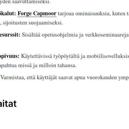
yden saavuttamiseksi.
ökalut:
Forge Capmoor
tarjoaa ominaisuuksia, kuten t
, sijoitusten suojaamiseksi.
surssit:
Sisältää opetusohjelmia ja verkkoseminaareja
opivuus:
Käytettävissä työpöytältä ja mobiilisovelluksis
apahtua missä ja milloin tahansa.
Varmistaa, että käyttäjät saavat apua vuorokauden ymp
itat