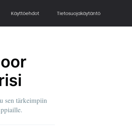
Käyttöehdot
Tietosuojakäytäntö
moor
isi
u sen tärkeimpiin
ppiaille.