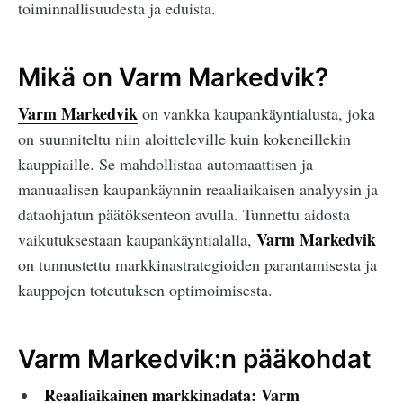
toiminnallisuudesta ja eduista.
Mikä on Varm Markedvik?
Varm Markedvik
on vankka kaupankäyntialusta, joka
on suunniteltu niin aloitteleville kuin kokeneillekin
kauppiaille. Se mahdollistaa automaattisen ja
manuaalisen kaupankäynnin reaaliaikaisen analyysin ja
dataohjatun päätöksenteon avulla. Tunnettu aidosta
Varm Markedvik
vaikutuksestaan kaupankäyntialalla,
on tunnustettu markkinastrategioiden parantamisesta ja
kauppojen toteutuksen optimoimisesta.
Varm Markedvik:n pääkohdat
Reaaliaikainen markkinadata:
Varm