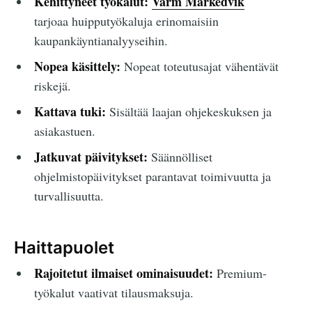
Kehittyneet työkalut:
Varm Markedvik
tarjoaa huipputyökaluja erinomaisiin
kaupankäyntianalyyseihin.
Nopea käsittely:
Nopeat toteutusajat vähentävät
riskejä.
Kattava tuki:
Sisältää laajan ohjekeskuksen ja
asiakastuen.
Jatkuvat päivitykset:
Säännölliset
ohjelmistopäivitykset parantavat toimivuutta ja
turvallisuutta.
Haittapuolet
Rajoitetut ilmaiset ominaisuudet:
Premium-
työkalut vaativat tilausmaksuja.