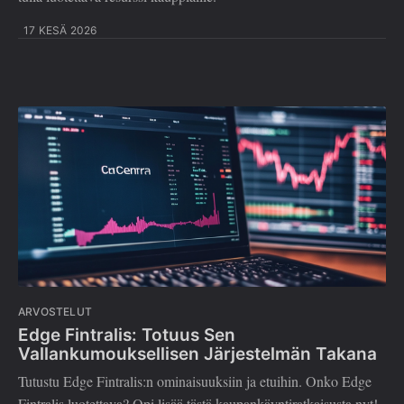
17 KESÄ 2026
ARVOSTELUT
Edge Fintralis: Totuus Sen
Vallankumouksellisen Järjestelmän Takana
Tutustu Edge Fintralis:n ominaisuuksiin ja etuihin. Onko Edge
Fintralis luotettava? Opi lisää tästä kaupankäyntiratkaisusta nyt!