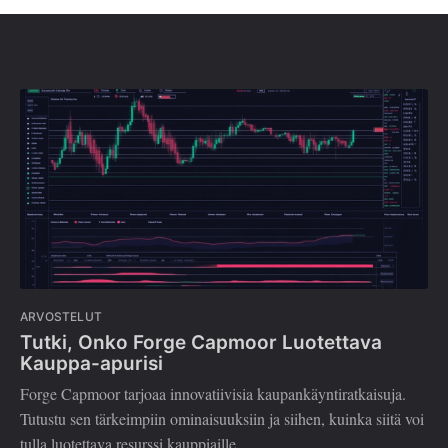
ARVOSTELUT
Tutki, Onko Forge Capmoor Luotettava
Kauppa-apurisi
Forge Capmoor tarjoaa innovatiivisia kaupankäyntiratkaisuja.
Tutustu sen tärkeimpiin ominaisuuksiin ja siihen, kuinka siitä voi
tulla luotettava resurssi kauppiaille.