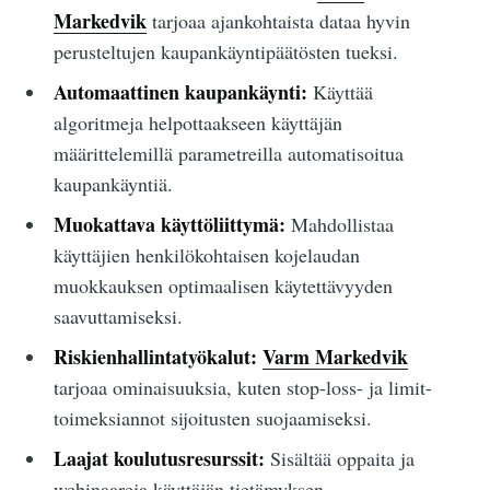
Markedvik
tarjoaa ajankohtaista dataa hyvin
perusteltujen kaupankäyntipäätösten tueksi.
Automaattinen kaupankäynti:
Käyttää
algoritmeja helpottaakseen käyttäjän
määrittelemillä parametreilla automatisoitua
kaupankäyntiä.
Muokattava käyttöliittymä:
Mahdollistaa
käyttäjien henkilökohtaisen kojelaudan
muokkauksen optimaalisen käytettävyyden
saavuttamiseksi.
Riskienhallintatyökalut:
Varm Markedvik
tarjoaa ominaisuuksia, kuten stop-loss- ja limit-
toimeksiannot sijoitusten suojaamiseksi.
Laajat koulutusresurssit:
Sisältää oppaita ja
webinaareja käyttäjän tietämyksen