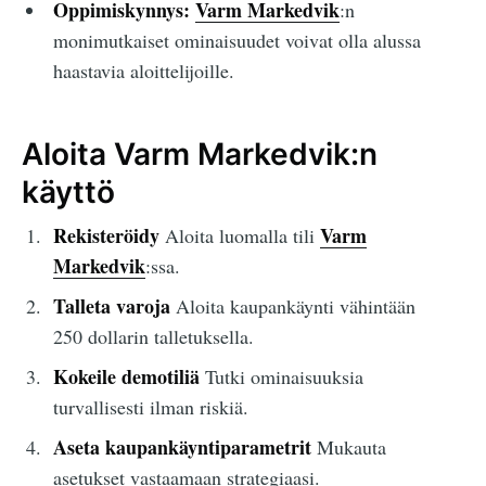
Oppimiskynnys:
Varm Markedvik
:n
monimutkaiset ominaisuudet voivat olla alussa
haastavia aloittelijoille.
Aloita Varm Markedvik:n
käyttö
Rekisteröidy
Varm
Aloita luomalla tili
Markedvik
:ssa.
Talleta varoja
Aloita kaupankäynti vähintään
250 dollarin talletuksella.
Kokeile demotiliä
Tutki ominaisuuksia
turvallisesti ilman riskiä.
Aseta kaupankäyntiparametrit
Mukauta
asetukset vastaamaan strategiaasi.